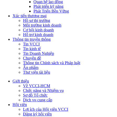
Quan hệ lao động
Phát triển kỹ năng
Phát Triển Bền Vững
Xúc tiến thương mại
Hồ sơ thị trường
Môi trường kinh doanh
Cơ hội kinh doanh
Hỗ trợ kinh doanh
Thông tin truyền thông
Tin VCCI
Tin kinh tế
Tin Doanh Nghiệp
Chuyên đề
Thông tin Chính sách và Pháp luật
Ấn phẩm
Thư viện tài liệu
Giới thiệu
Về VCCI-HCM
Chức năng và Nhiệm vụ
Sơ đồ Tổ chức
Dịch vụ cung cấp
Hội viên
Lợi ích của Hội viên VCCI
Đăng ký hội viên