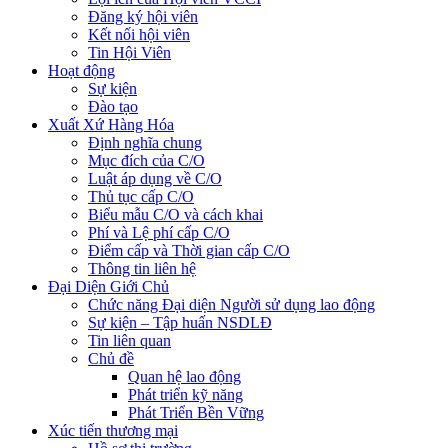
Đăng ký hội viên
Kết nối hội viên
Tin Hội Viên
Hoạt động
Sự kiện
Đào tạo
Xuất Xứ Hàng Hóa
Định nghĩa chung
Mục đích của C/O
Luật áp dụng về C/O
Thủ tục cấp C/O
Biểu mẫu C/O và cách khai
Phí và Lệ phí cấp C/O
Điểm cấp và Thời gian cấp C/O
Thông tin liên hệ
Đại Diện Giới Chủ
Chức năng Đại diện Người sử dụng lao động
Sự kiện – Tập huấn NSDLĐ
Tin liên quan
Chủ đề
Quan hệ lao động
Phát triển kỹ năng
Phát Triển Bền Vững
Xúc tiến thương mại