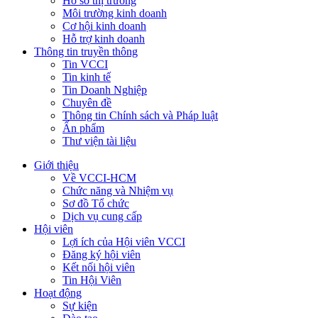
Hồ sơ thị trường
Môi trường kinh doanh
Cơ hội kinh doanh
Hỗ trợ kinh doanh
Thông tin truyền thông
Tin VCCI
Tin kinh tế
Tin Doanh Nghiệp
Chuyên đề
Thông tin Chính sách và Pháp luật
Ấn phẩm
Thư viện tài liệu
Giới thiệu
Về VCCI-HCM
Chức năng và Nhiệm vụ
Sơ đồ Tổ chức
Dịch vụ cung cấp
Hội viên
Lợi ích của Hội viên VCCI
Đăng ký hội viên
Kết nối hội viên
Tin Hội Viên
Hoạt động
Sự kiện