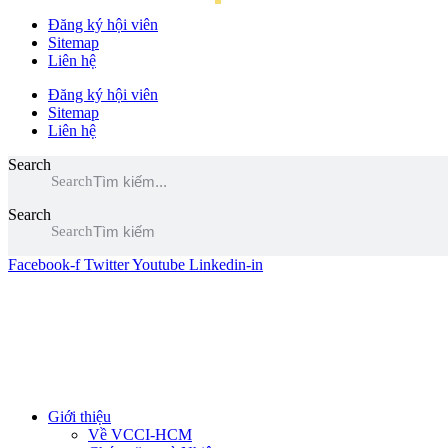
Đăng ký hội viên
Sitemap
Liên hệ
Đăng ký hội viên
Sitemap
Liên hệ
Search
Search
Search
Search
Facebook-f
Twitter
Youtube
Linkedin-in
Giới thiệu
Về VCCI-HCM