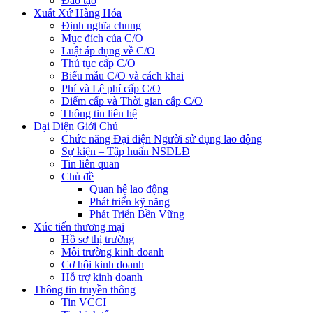
Đào tạo
Xuất Xứ Hàng Hóa
Định nghĩa chung
Mục đích của C/O
Luật áp dụng về C/O
Thủ tục cấp C/O
Biểu mẫu C/O và cách khai
Phí và Lệ phí cấp C/O
Điểm cấp và Thời gian cấp C/O
Thông tin liên hệ
Đại Diện Giới Chủ
Chức năng Đại diện Người sử dụng lao động
Sự kiện – Tập huấn NSDLĐ
Tin liên quan
Chủ đề
Quan hệ lao động
Phát triển kỹ năng
Phát Triển Bền Vững
Xúc tiến thương mại
Hồ sơ thị trường
Môi trường kinh doanh
Cơ hội kinh doanh
Hỗ trợ kinh doanh
Thông tin truyền thông
Tin VCCI