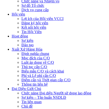
Chức năng và Nhiệm vụ
Sơ đồ Tổ chức
Dịch vụ cung cấp
Hội viên
Lợi ích của Hội viên VCCI
Đăng ký hội viên
Kết nối hội viên
Tin Hội Viên
Hoạt động
Sự kiện
Đào tạo
Xuất Xứ Hàng Hóa
Định nghĩa chung
Mục đích của C/O
Luật áp dụng về C/O
Thủ tục cấp C/O
Biểu mẫu C/O và cách khai
Phí và Lệ phí cấp C/O
Điểm cấp và Thời gian cấp C/O
Thông tin liên hệ
Đại Diện Giới Chủ
Chức năng Đại diện Người sử dụng lao động
Sự kiện – Tập huấn NSDLĐ
Tin liên quan
Chủ đề