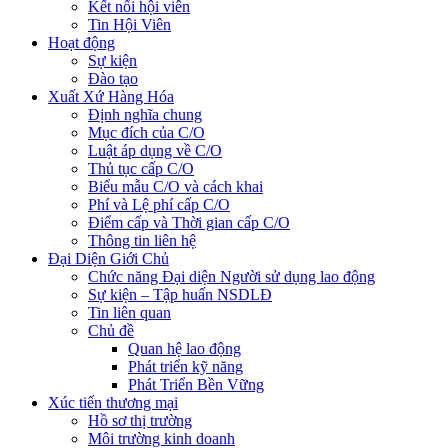
Kết nối hội viên
Tin Hội Viên
Hoạt động
Sự kiện
Đào tạo
Xuất Xứ Hàng Hóa
Định nghĩa chung
Mục đích của C/O
Luật áp dụng về C/O
Thủ tục cấp C/O
Biểu mẫu C/O và cách khai
Phí và Lệ phí cấp C/O
Điểm cấp và Thời gian cấp C/O
Thông tin liên hệ
Đại Diện Giới Chủ
Chức năng Đại diện Người sử dụng lao động
Sự kiện – Tập huấn NSDLĐ
Tin liên quan
Chủ đề
Quan hệ lao động
Phát triển kỹ năng
Phát Triển Bền Vững
Xúc tiến thương mại
Hồ sơ thị trường
Môi trường kinh doanh