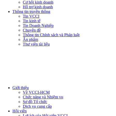
Cơ hội kinh doanh
Hỗ trợ kinh doanh
Thông tin truyền thông
Tin VCCI
Tin kinh tế
Tin Doanh Nghiệp
Chuyên đề
Thông tin Chính sách và Pháp luật
Ấn phẩm
Thư viện tài liệu
Giới thiệu
Về VCCI-HCM
Chức năng và Nhiệm vụ
Sơ đồ Tổ chức
Dịch vụ cung cấp
Hội viên
Lợi ích của Hội viên VCCI