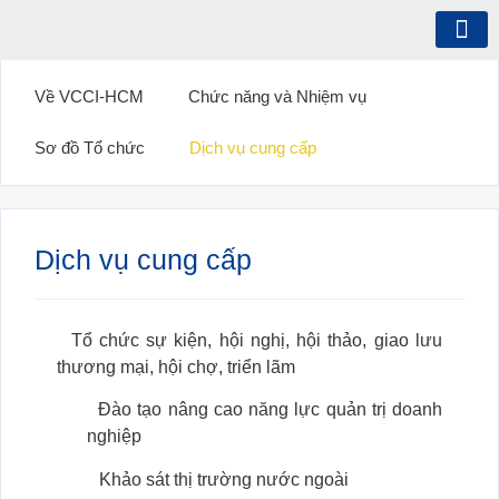
Giới thiệu
Hội viên
Hoạt động
Xuất Xứ Hàng Hóa
Đại Diện Giới Chủ
Xúc tiến thương mại
Thông tin truyền thô
Về VCCI-HCM
Chức năng và Nhiệm vụ
Sơ đồ Tổ chức
Dịch vụ cung cấp
Dịch vụ cung cấp
Tổ chức sự kiện, hội nghị, hội thảo, giao lưu
thương mại, hội chợ, triển lãm
Đào tạo nâng cao năng lực quản trị doanh
nghiệp
Khảo sát thị trường nước ngoài