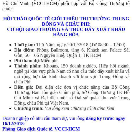
Hồ Chí Minh (VCCI-HCM) phối hợp với Bộ Công Thương tổ
chức:
HỘI THẢO QUỐC TẾ GIỚI THIỆU THỊ TRƯỜNG TRUNG
ĐÔNG VÀ CHÂU PHI:
CƠ HỘI GIAO THƯƠNG VÀ THÚC ĐẨY XUẤT KHẨU
HÀNG HÓA
Thời gian:
Thứ Năm, ngày 20/12/2018 (Từ 08:30 – 12:00)
Địa điểm:
Phòng Ballroom, tầng 6, Khách sạn Palace Sài
Gòn, 56 – 66 Nguyễn Huệ, Quận 1, TP. HCM
Phí tham dự:
Miễn phí
Thành phần:
Khoảng
150 doanh nghiệp, Hiệp hội ngành
nghề
tại khu vực phía Nam có nhu cầu thúc đẩy xuất khẩu và
mở rộng hợp tác kinh doanh với khu vực Trung Đông và
châu Phi.
Diễn giả:
Đại diện các đơn vị chức năng của Bộ Công
Thương, Ban Tôn giáo Chính phủ, Sở Công Thương TP. Hồ
Chí Minh và Đại diện một số Đại sứ quán khu vực Trung
Đông, châu Phi tại Việt Nam.
Chương trình:
Vui lòng xem Chương trình đính kèm
Doanh nghiệp có nhu cầu tham dự, vui lòng
đăng ký trước ngày
16/12/2018
:
Phòng Giao dịch Quốc tế, VCCI-HCM