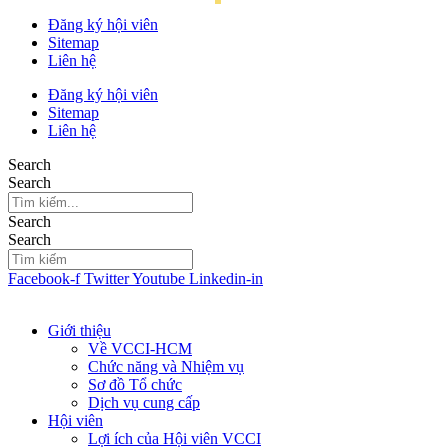
Đăng ký hội viên
Sitemap
Liên hệ
Đăng ký hội viên
Sitemap
Liên hệ
Search
Search
Search
Search
Facebook-f
Twitter
Youtube
Linkedin-in
Giới thiệu
Về VCCI-HCM
Chức năng và Nhiệm vụ
Sơ đồ Tổ chức
Dịch vụ cung cấp
Hội viên
Lợi ích của Hội viên VCCI