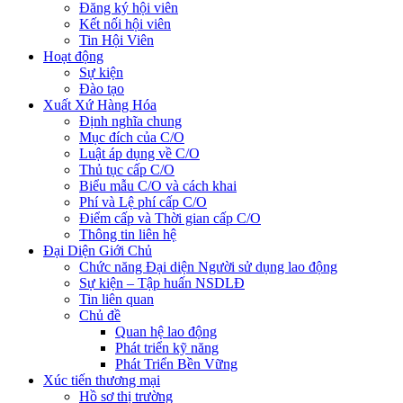
Đăng ký hội viên
Kết nối hội viên
Tin Hội Viên
Hoạt động
Sự kiện
Đào tạo
Xuất Xứ Hàng Hóa
Định nghĩa chung
Mục đích của C/O
Luật áp dụng về C/O
Thủ tục cấp C/O
Biểu mẫu C/O và cách khai
Phí và Lệ phí cấp C/O
Điểm cấp và Thời gian cấp C/O
Thông tin liên hệ
Đại Diện Giới Chủ
Chức năng Đại diện Người sử dụng lao động
Sự kiện – Tập huấn NSDLĐ
Tin liên quan
Chủ đề
Quan hệ lao động
Phát triển kỹ năng
Phát Triển Bền Vững
Xúc tiến thương mại
Hồ sơ thị trường