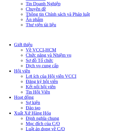
Tin Doanh Nghiệp
Chuyên đề
Thông tin Chính sách và Pháp luật
Ấn phẩm
Thư viện tài liệu
Giới thiệu
Về VCCI-HCM
Chức năng và Nhiệm vụ
Sơ đồ Tổ chức
Dịch vụ cung cấp
Hội viên
Lợi ích của Hội viên VCCI
Đăng ký hội viên
Kết nối hội viên
Tin Hội Viên
Hoạt động
Sự kiện
Đào tạo
Xuất Xứ Hàng Hóa
Định nghĩa chung
Mục đích của C/O
Luật áp dụng về C/O