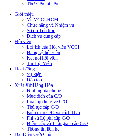
Thư viện tài liệu
Giới thiệu
Về VCCI-HCM
Chức năng và Nhiệm vụ
Sơ đồ Tổ chức
Dịch vụ cung cấp
Hội viên
Lợi ích của Hội viên VCCI
Đăng ký hội viên
Kết nối hội viên
Tin Hội Viên
Hoạt động
Sự kiện
Đào tạo
Xuất Xứ Hàng Hóa
Định nghĩa chung
Mục đích của C/O
Luật áp dụng về C/O
Thủ tục cấp C/O
Biểu mẫu C/O và cách khai
Phí và Lệ phí cấp C/O
Điểm cấp và Thời gian cấp C/O
Thông tin liên hệ
Đại Diện Giới Chủ