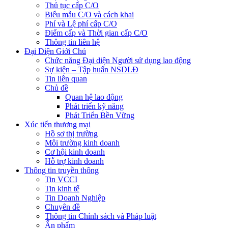
Thủ tục cấp C/O
Biểu mẫu C/O và cách khai
Phí và Lệ phí cấp C/O
Điểm cấp và Thời gian cấp C/O
Thông tin liên hệ
Đại Diện Giới Chủ
Chức năng Đại diện Người sử dụng lao động
Sự kiện – Tập huấn NSDLĐ
Tin liên quan
Chủ đề
Quan hệ lao động
Phát triển kỹ năng
Phát Triển Bền Vững
Xúc tiến thương mại
Hồ sơ thị trường
Môi trường kinh doanh
Cơ hội kinh doanh
Hỗ trợ kinh doanh
Thông tin truyền thông
Tin VCCI
Tin kinh tế
Tin Doanh Nghiệp
Chuyên đề
Thông tin Chính sách và Pháp luật
Ấn phẩm