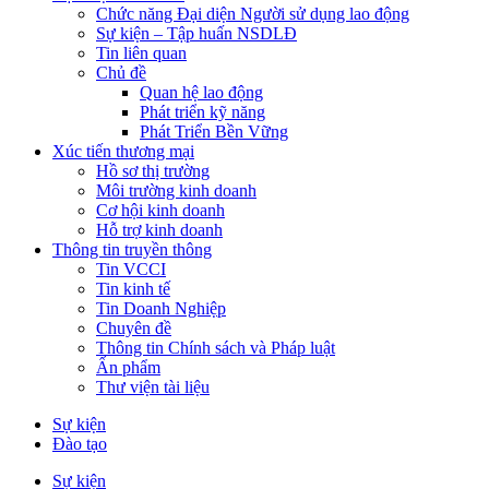
Chức năng Đại diện Người sử dụng lao động
Sự kiện – Tập huấn NSDLĐ
Tin liên quan
Chủ đề
Quan hệ lao động
Phát triển kỹ năng
Phát Triển Bền Vững
Xúc tiến thương mại
Hồ sơ thị trường
Môi trường kinh doanh
Cơ hội kinh doanh
Hỗ trợ kinh doanh
Thông tin truyền thông
Tin VCCI
Tin kinh tế
Tin Doanh Nghiệp
Chuyên đề
Thông tin Chính sách và Pháp luật
Ấn phẩm
Thư viện tài liệu
Sự kiện
Đào tạo
Sự kiện