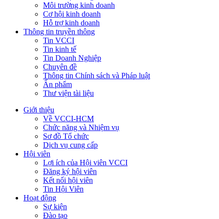
Môi trường kinh doanh
Cơ hội kinh doanh
Hỗ trợ kinh doanh
Thông tin truyền thông
Tin VCCI
Tin kinh tế
Tin Doanh Nghiệp
Chuyên đề
Thông tin Chính sách và Pháp luật
Ấn phẩm
Thư viện tài liệu
Giới thiệu
Về VCCI-HCM
Chức năng và Nhiệm vụ
Sơ đồ Tổ chức
Dịch vụ cung cấp
Hội viên
Lợi ích của Hội viên VCCI
Đăng ký hội viên
Kết nối hội viên
Tin Hội Viên
Hoạt động
Sự kiện
Đào tạo