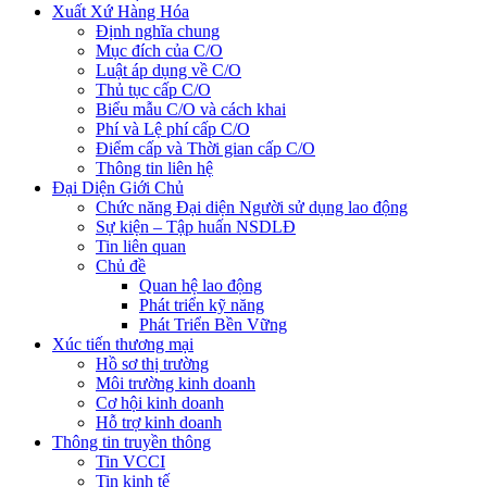
Xuất Xứ Hàng Hóa
Định nghĩa chung
Mục đích của C/O
Luật áp dụng về C/O
Thủ tục cấp C/O
Biểu mẫu C/O và cách khai
Phí và Lệ phí cấp C/O
Điểm cấp và Thời gian cấp C/O
Thông tin liên hệ
Đại Diện Giới Chủ
Chức năng Đại diện Người sử dụng lao động
Sự kiện – Tập huấn NSDLĐ
Tin liên quan
Chủ đề
Quan hệ lao động
Phát triển kỹ năng
Phát Triển Bền Vững
Xúc tiến thương mại
Hồ sơ thị trường
Môi trường kinh doanh
Cơ hội kinh doanh
Hỗ trợ kinh doanh
Thông tin truyền thông
Tin VCCI
Tin kinh tế