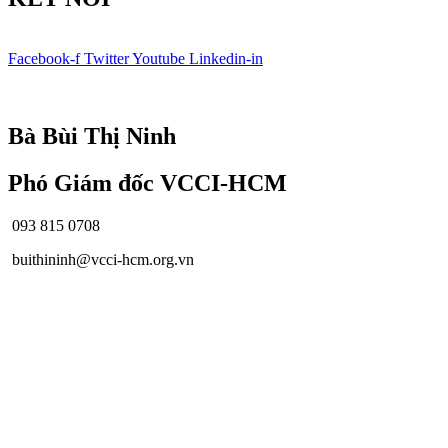
Facebook-f
Twitter
Youtube
Linkedin-in
© Bản quyền
VCCI-HCM
| All rights reserved
Bà Bùi Thị Ninh
Phó Giám đốc VCCI-HCM
093 815 0708
buithininh@vcci-hcm.org.vn