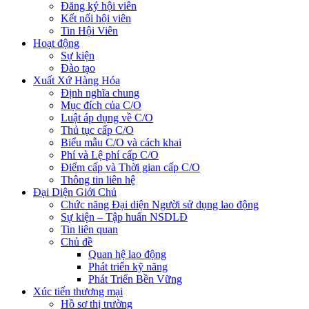
Đăng ký hội viên
Kết nối hội viên
Tin Hội Viên
Hoạt động
Sự kiện
Đào tạo
Xuất Xứ Hàng Hóa
Định nghĩa chung
Mục đích của C/O
Luật áp dụng về C/O
Thủ tục cấp C/O
Biểu mẫu C/O và cách khai
Phí và Lệ phí cấp C/O
Điểm cấp và Thời gian cấp C/O
Thông tin liên hệ
Đại Diện Giới Chủ
Chức năng Đại diện Người sử dụng lao động
Sự kiện – Tập huấn NSDLĐ
Tin liên quan
Chủ đề
Quan hệ lao động
Phát triển kỹ năng
Phát Triển Bền Vững
Xúc tiến thương mại
Hồ sơ thị trường