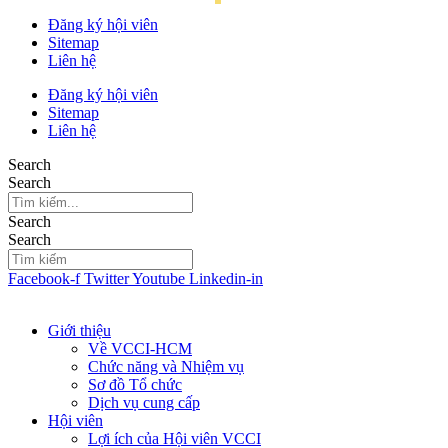
Đăng ký hội viên
Sitemap
Liên hệ
Đăng ký hội viên
Sitemap
Liên hệ
Search
Search
Search
Search
Facebook-f
Twitter
Youtube
Linkedin-in
Giới thiệu
Về VCCI-HCM
Chức năng và Nhiệm vụ
Sơ đồ Tổ chức
Dịch vụ cung cấp
Hội viên
Lợi ích của Hội viên VCCI