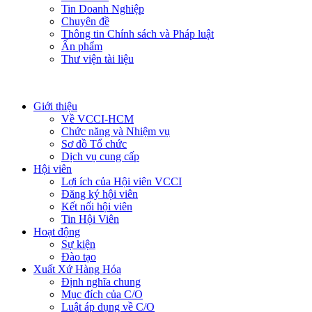
Tin Doanh Nghiệp
Chuyên đề
Thông tin Chính sách và Pháp luật
Ấn phẩm
Thư viện tài liệu
Giới thiệu
Về VCCI-HCM
Chức năng và Nhiệm vụ
Sơ đồ Tổ chức
Dịch vụ cung cấp
Hội viên
Lợi ích của Hội viên VCCI
Đăng ký hội viên
Kết nối hội viên
Tin Hội Viên
Hoạt động
Sự kiện
Đào tạo
Xuất Xứ Hàng Hóa
Định nghĩa chung
Mục đích của C/O
Luật áp dụng về C/O