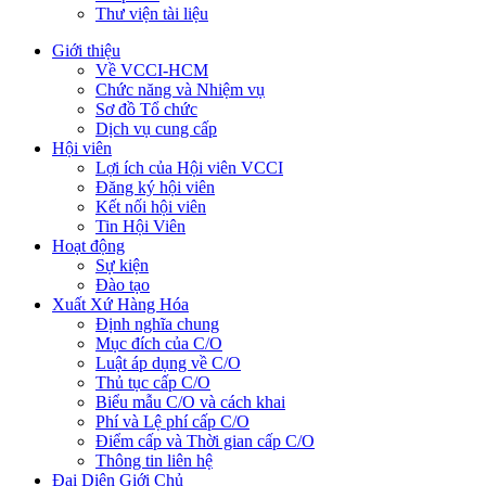
Thư viện tài liệu
Giới thiệu
Về VCCI-HCM
Chức năng và Nhiệm vụ
Sơ đồ Tổ chức
Dịch vụ cung cấp
Hội viên
Lợi ích của Hội viên VCCI
Đăng ký hội viên
Kết nối hội viên
Tin Hội Viên
Hoạt động
Sự kiện
Đào tạo
Xuất Xứ Hàng Hóa
Định nghĩa chung
Mục đích của C/O
Luật áp dụng về C/O
Thủ tục cấp C/O
Biểu mẫu C/O và cách khai
Phí và Lệ phí cấp C/O
Điểm cấp và Thời gian cấp C/O
Thông tin liên hệ
Đại Diện Giới Chủ