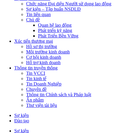
Chức năng Đại diện Người sử dụng lao động
Sự kiện – Tập huấn NSDLĐ
Tin liên quan
Chủ đề
Quan hệ lao động
Phát triển kỹ năng
Phát Triển Bền Vững
Xúc tiến thương mại
Hồ sơ thị trường
Môi trường kinh doanh
Cơ hội kinh doanh
Hỗ trợ kinh doanh
Thông tin truyền thông
Tin VCCI
Tin kinh tế
Tin Doanh Nghiệp
Chuyên đề
Thông tin Chính sách và Pháp luật
Ấn phẩm
Thư viện tài liệu
Sự kiện
Đào tạo
Sự kiện