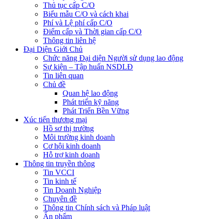
Thủ tục cấp C/O
Biểu mẫu C/O và cách khai
Phí và Lệ phí cấp C/O
Điểm cấp và Thời gian cấp C/O
Thông tin liên hệ
Đại Diện Giới Chủ
Chức năng Đại diện Người sử dụng lao động
Sự kiện – Tập huấn NSDLĐ
Tin liên quan
Chủ đề
Quan hệ lao động
Phát triển kỹ năng
Phát Triển Bền Vững
Xúc tiến thương mại
Hồ sơ thị trường
Môi trường kinh doanh
Cơ hội kinh doanh
Hỗ trợ kinh doanh
Thông tin truyền thông
Tin VCCI
Tin kinh tế
Tin Doanh Nghiệp
Chuyên đề
Thông tin Chính sách và Pháp luật
Ấn phẩm