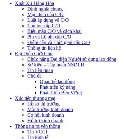
Xuất Xứ Hàng Hóa
Định nghĩa chung
Mục đích của C/O
Luật áp dụng về C/O
Thủ tục cấp C/O
Biểu mẫu C/O và cách khai
Phí và Lệ phí cấp C/O
Điểm cấp và Thời gian cấp C/O
Thông tin liên hệ
Đại Diện Giới Chủ
Chức năng Đại diện Người sử dụng lao động
Sự kiện – Tập huấn NSDLĐ
Tin liên quan
Chủ đề
Quan hệ lao động
Phát triển kỹ năng
Phát Triển Bền Vững
Xúc tiến thương mại
Hồ sơ thị trường
Môi trường kinh doanh
Cơ hội kinh doanh
Hỗ trợ kinh doanh
Thông tin truyền thông
Tin VCCI
Tin kinh tế