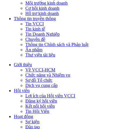
Môi trường kinh doanh
Cơ hội kinh doanh
Hỗ trợ kinh doanh
Thông tin truyền thông
Tin VCCI
Tin kinh tế
Tin Doanh Nghiệp
Chuyên đề
Thông tin Chính sách và Pháp luật
Ấn phẩm
Thư viện tài liệu
Giới thiệu
Về VCCI-HCM
Chức năng và Nhiệm vụ
Sơ đồ Tổ chức
Dịch vụ cung cấp
Hội viên
Lợi ích của Hội viên VCCI
Đăng ký hội viên
Kết nối hội viên
Tin Hội Viên
Hoạt động
Sự kiện
Đào tạo