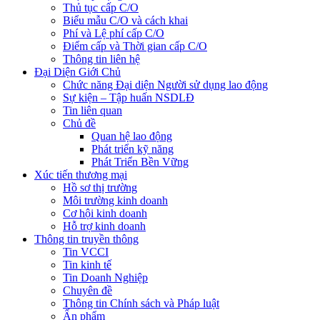
Thủ tục cấp C/O
Biểu mẫu C/O và cách khai
Phí và Lệ phí cấp C/O
Điểm cấp và Thời gian cấp C/O
Thông tin liên hệ
Đại Diện Giới Chủ
Chức năng Đại diện Người sử dụng lao động
Sự kiện – Tập huấn NSDLĐ
Tin liên quan
Chủ đề
Quan hệ lao động
Phát triển kỹ năng
Phát Triển Bền Vững
Xúc tiến thương mại
Hồ sơ thị trường
Môi trường kinh doanh
Cơ hội kinh doanh
Hỗ trợ kinh doanh
Thông tin truyền thông
Tin VCCI
Tin kinh tế
Tin Doanh Nghiệp
Chuyên đề
Thông tin Chính sách và Pháp luật
Ấn phẩm