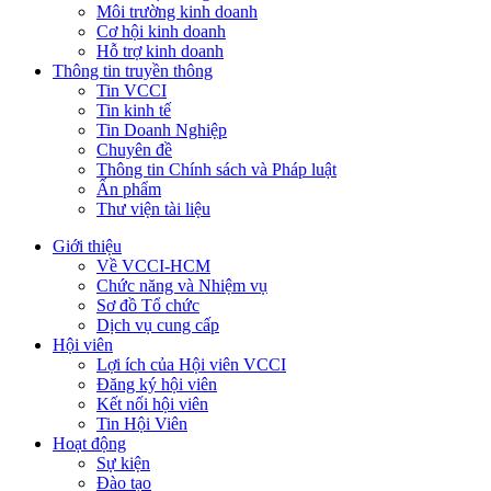
Môi trường kinh doanh
Cơ hội kinh doanh
Hỗ trợ kinh doanh
Thông tin truyền thông
Tin VCCI
Tin kinh tế
Tin Doanh Nghiệp
Chuyên đề
Thông tin Chính sách và Pháp luật
Ấn phẩm
Thư viện tài liệu
Giới thiệu
Về VCCI-HCM
Chức năng và Nhiệm vụ
Sơ đồ Tổ chức
Dịch vụ cung cấp
Hội viên
Lợi ích của Hội viên VCCI
Đăng ký hội viên
Kết nối hội viên
Tin Hội Viên
Hoạt động
Sự kiện
Đào tạo