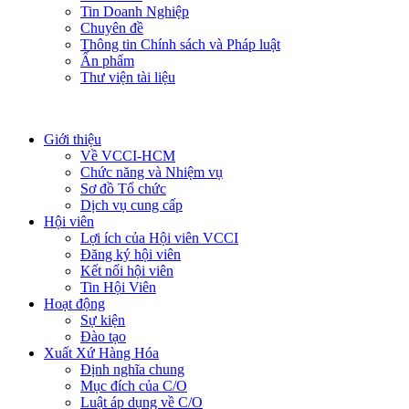
Tin Doanh Nghiệp
Chuyên đề
Thông tin Chính sách và Pháp luật
Ấn phẩm
Thư viện tài liệu
Giới thiệu
Về VCCI-HCM
Chức năng và Nhiệm vụ
Sơ đồ Tổ chức
Dịch vụ cung cấp
Hội viên
Lợi ích của Hội viên VCCI
Đăng ký hội viên
Kết nối hội viên
Tin Hội Viên
Hoạt động
Sự kiện
Đào tạo
Xuất Xứ Hàng Hóa
Định nghĩa chung
Mục đích của C/O
Luật áp dụng về C/O