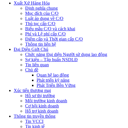
Xuất Xứ Hàng Hóa
Định nghĩa chung
Mục đích của C/O
Luật áp dụng về C/O
Thủ tục cấp C/O
Biểu mẫu C/O và cách khai
Phí và Lệ phí cấp C/O
Điểm cấp và Thời gian cấp C/O
Thông tin liên hệ
Đại Diện Giới Chủ
Chức năng Đại diện Người sử dụng lao động
Sự kiện – Tập huấn NSDLĐ
Tin liên quan
Chủ đề
Quan hệ lao động
Phát triển kỹ năng
Phát Triển Bền Vững
Xúc tiến thương mại
Hồ sơ thị trường
Môi trường kinh doanh
Cơ hội kinh doanh
Hỗ trợ kinh doanh
Thông tin truyền thông
Tin VCCI
Tin kinh tế