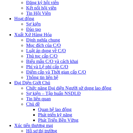
Đăng ký hội viên
Kết nối hội viên
Tin Hội Viên
Hoạt động
Sự kiện
Đào tạo
Xuất Xứ Hàng Hóa
Định nghĩa chung
Mục đích của C/O
Luật áp dụng về C/O
Thủ tục cấp C/O
Biểu mẫu C/O và cách khai
Phí và Lệ phí cấp C/O
Điểm cấp và Thời gian cấp C/O
Thông tin liên hệ
Đại Diện Giới Chủ
Chức năng Đại diện Người sử dụng lao động
Sự kiện – Tập huấn NSDLĐ
Tin liên quan
Chủ đề
Quan hệ lao động
Phát triển kỹ năng
Phát Triển Bền Vững
Xúc tiến thương mại
Hồ sơ thị trường