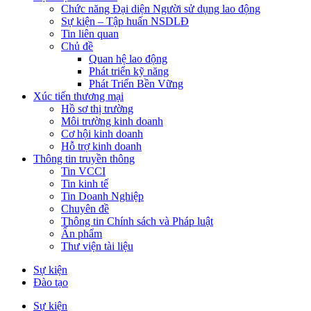
Chức năng Đại diện Người sử dụng lao động
Sự kiện – Tập huấn NSDLĐ
Tin liên quan
Chủ đề
Quan hệ lao động
Phát triển kỹ năng
Phát Triển Bền Vững
Xúc tiến thương mại
Hồ sơ thị trường
Môi trường kinh doanh
Cơ hội kinh doanh
Hỗ trợ kinh doanh
Thông tin truyền thông
Tin VCCI
Tin kinh tế
Tin Doanh Nghiệp
Chuyên đề
Thông tin Chính sách và Pháp luật
Ấn phẩm
Thư viện tài liệu
Sự kiện
Đào tạo
Sự kiện