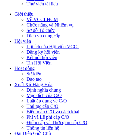
Thư viện tài liệu
Giới thiệu
Về VCCI-HCM
Chức năng và Nhiệm vụ
Sơ đồ Tổ chức
Dịch vụ cung cấp
Hội viên
Lợi ích của Hội viên VCCI
Đăng ký hội viên
Kết nối hội viên
Tin Hội Viên
Hoạt động
Sự kiện
Đào tạo
Xuất Xứ Hàng Hóa
Định nghĩa chung
Mục đích của C/O
Luật áp dụng về C/O
Thủ tục cấp C/O
Biểu mẫu C/O và cách khai
Phí và Lệ phí cấp C/O
Điểm cấp và Thời gian cấp C/O
Thông tin liên hệ
Đại Diện Giới Chủ