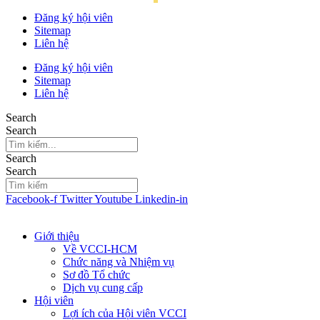
Đăng ký hội viên
Sitemap
Liên hệ
Đăng ký hội viên
Sitemap
Liên hệ
Search
Search
Search
Search
Facebook-f
Twitter
Youtube
Linkedin-in
Giới thiệu
Về VCCI-HCM
Chức năng và Nhiệm vụ
Sơ đồ Tổ chức
Dịch vụ cung cấp
Hội viên
Lợi ích của Hội viên VCCI