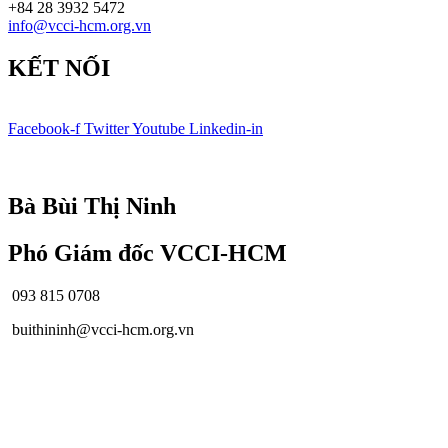
+84 28 3932 5472
info@vcci-hcm.org.vn
KẾT NỐI
Facebook-f
Twitter
Youtube
Linkedin-in
© Bản quyền
VCCI-HCM
| All rights reserved
Bà Bùi Thị Ninh
Phó Giám đốc VCCI-HCM
093 815 0708
buithininh@vcci-hcm.org.vn