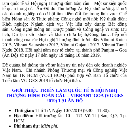
lãm quốc tế và Hội nghị Thượng đỉnh toàn cầu – Một sự kiện quốc
tế quan trọng của Ấn Độ do Thủ tướng Ấn Độ khởi xướng, là nơi
các doanh nghiệp có cơ hội tìm kiếm đối tác trong lĩnh vực: Chế
biến Nông sản & Thực phẩm; Công nghệ mới nổi; Kỹ thuật điện;
Khởi nghiệp; Ngành dịch vụ; Vật liệu xây dựng; Bất động
sản; Công nghệ thông tin; Dược phẩm và Công nghệ vi sinh; Du
lịch, Du lịch sức khỏe và khám chữa bệnh;Đóng tàu…Tiếp nối
thành công của các Hội nghị Thượng đỉnh trước đây Vibrant Kutch
2015, Vibrant Saurashtra 2017, Vibrant Gujarat 2017, Vibrant Tamil
Nadu 2018, Hội nghị năm nay tổ chức tại thành phố Panjim – Goa
(Ấn Độ) từ ngày 17 đến ngày 19 tháng 10 năm 2019.
Để quảng bá thông tin về sự kiện uy tín này đến các doanh nghiệp
Việt Nam, Chi nhánh Phòng Thương mại và Công nghiệp Việt
Nam tại TP. HCM (VCCI-HCM) phối hợp với Ban Tổ chức của
Triển lãm VG GES 2019 tổ chức Hội thảo:
GIỚI THIỆU TRIỂN LÃM QUỐC TẾ & HỘI NGHỊ
THƯỢNG ĐỈNH TOÀN CẦU – VIBRANT GOA (
VG GES
2019
)
TẠI ẤN ĐỘ
Thời gian:
Thứ Tư, Ngày 10/7/2019 (9:30 – 11:30).
Địa điểm:
Hội trường lầu 10 – 171 Võ Thị Sáu, Q.3, Tp.
HCM.
Phí tham dự:
Miễn phí.