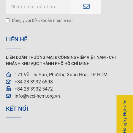
Đồng ý với Điều khoản nhận email
LIÊN HỆ
LIÊN ĐOÀN THƯƠNG MẠI &
CÔNG NGHIỆP
VIỆT NAM - CHI
NHÁNH KHU VỰC THÀNH PHỐ HỒ CHÍ MINH
171 Võ Thị Sáu, Phường Xuân Hoà, TP. HCM
+84 28 3932 6598
+84 28 3932 5472
info@vcci-hcm.org.vn
Đăng ký Hội viên
KẾT NỐI