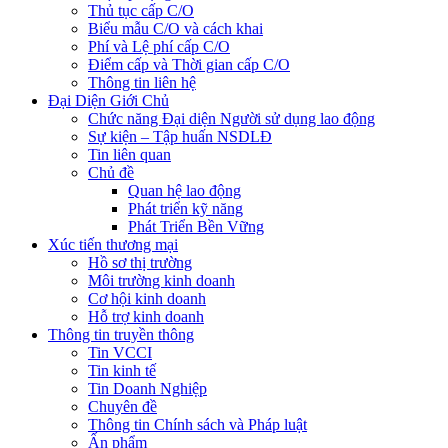
Thủ tục cấp C/O
Biểu mẫu C/O và cách khai
Phí và Lệ phí cấp C/O
Điểm cấp và Thời gian cấp C/O
Thông tin liên hệ
Đại Diện Giới Chủ
Chức năng Đại diện Người sử dụng lao động
Sự kiện – Tập huấn NSDLĐ
Tin liên quan
Chủ đề
Quan hệ lao động
Phát triển kỹ năng
Phát Triển Bền Vững
Xúc tiến thương mại
Hồ sơ thị trường
Môi trường kinh doanh
Cơ hội kinh doanh
Hỗ trợ kinh doanh
Thông tin truyền thông
Tin VCCI
Tin kinh tế
Tin Doanh Nghiệp
Chuyên đề
Thông tin Chính sách và Pháp luật
Ấn phẩm