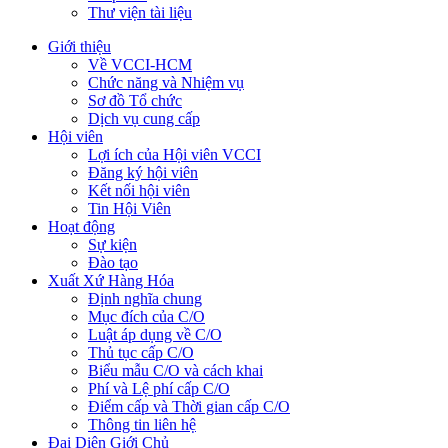
Thư viện tài liệu
Giới thiệu
Về VCCI-HCM
Chức năng và Nhiệm vụ
Sơ đồ Tổ chức
Dịch vụ cung cấp
Hội viên
Lợi ích của Hội viên VCCI
Đăng ký hội viên
Kết nối hội viên
Tin Hội Viên
Hoạt động
Sự kiện
Đào tạo
Xuất Xứ Hàng Hóa
Định nghĩa chung
Mục đích của C/O
Luật áp dụng về C/O
Thủ tục cấp C/O
Biểu mẫu C/O và cách khai
Phí và Lệ phí cấp C/O
Điểm cấp và Thời gian cấp C/O
Thông tin liên hệ
Đại Diện Giới Chủ