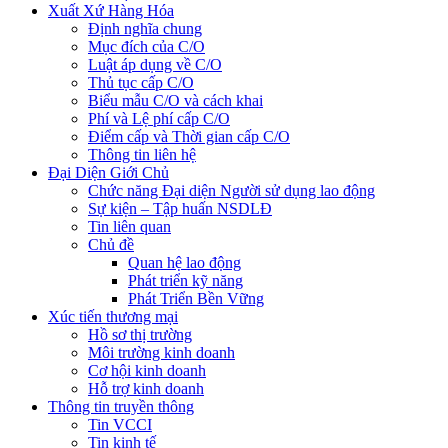
Xuất Xứ Hàng Hóa
Định nghĩa chung
Mục đích của C/O
Luật áp dụng về C/O
Thủ tục cấp C/O
Biểu mẫu C/O và cách khai
Phí và Lệ phí cấp C/O
Điểm cấp và Thời gian cấp C/O
Thông tin liên hệ
Đại Diện Giới Chủ
Chức năng Đại diện Người sử dụng lao động
Sự kiện – Tập huấn NSDLĐ
Tin liên quan
Chủ đề
Quan hệ lao động
Phát triển kỹ năng
Phát Triển Bền Vững
Xúc tiến thương mại
Hồ sơ thị trường
Môi trường kinh doanh
Cơ hội kinh doanh
Hỗ trợ kinh doanh
Thông tin truyền thông
Tin VCCI
Tin kinh tế