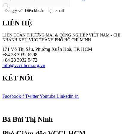
Đồng ý với Điều khoản nhận email
LIÊN HỆ
LIÊN ĐOÀN THƯƠNG MẠI &
CÔNG NGHIỆP
VIỆT NAM - CHI
NHÁNH KHU VỰC THÀNH PHỐ HỒ CHÍ MINH
171 Võ Thị Sáu, Phường Xuân Hoà, TP. HCM
+84 28 3932 6598
+84 28 3932 5472
info@vcci-hcm.org.vn
KẾT NỐI
Facebook-f
Twitter
Youtube
Linkedin-in
© Bản quyền
VCCI-HCM
| All rights reserved
Bà Bùi Thị Ninh
Phó Giám đốc VCCI-HCM