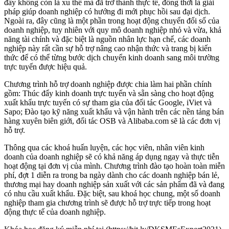
đây không còn là xu thế mà đã trở thành thực tế, đồng thời là giải
pháp giúp doanh nghiệp có hướng đi mới phục hồi sau đại dịch.
Ngoài ra, đây cũng là một phần trong hoạt động chuyển đổi số của
doanh nghiệp, tuy nhiên với quy mô doanh nghiệp nhỏ và vừa, khả
năng tài chính và đặc biệt là nguồn nhân lực hạn chế, các doanh
nghiệp này rất cần sự hỗ trợ nâng cao nhận thức và trang bị kiến
thức để có thể từng bước dịch chuyển kinh doanh sang môi trường
trực tuyến được hiệu quả.
Chương trình hỗ trợ doanh nghiệp được chia làm hai phần chính
gồm: Thúc đẩy kinh doanh trực tuyến và sẵn sàng cho hoạt động
xuất khẩu trực tuyến có sự tham gia của đối tác Google, iViet và
Sapo; Đào tạo kỹ năng xuất khẩu và vận hành trên các nền tảng bán
hàng xuyên biên giới, đối tác OSB và Alibaba.com sẽ là các đơn vị
hỗ trợ.
Thông qua các khoá huấn luyện, các học viên, nhân viên kinh
doanh của doanh nghiệp sẽ có khả năng áp dụng ngay và thực tiễn
hoạt động tại đơn vị của mình. Chương trình đào tạo hoàn toàn miễn
phí, đợt 1 diễn ra trong ba ngày dành cho các doanh nghiệp bán lẻ,
thương mại hay doanh nghiệp sản xuất với các sản phẩm đã và đang
có nhu cầu xuất khẩu. Đặc biệt, sau khoá học chung, một số doanh
nghiệp tham gia chương trình sẽ được hỗ trợ trực tiếp trong hoạt
động thực tế của doanh nghiệp.