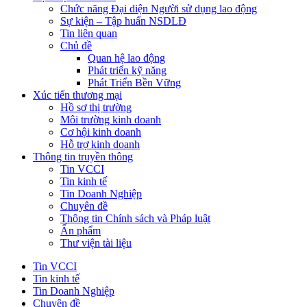
Chức năng Đại diện Người sử dụng lao động
Sự kiện – Tập huấn NSDLĐ
Tin liên quan
Chủ đề
Quan hệ lao động
Phát triển kỹ năng
Phát Triển Bền Vững
Xúc tiến thương mại
Hồ sơ thị trường
Môi trường kinh doanh
Cơ hội kinh doanh
Hỗ trợ kinh doanh
Thông tin truyền thông
Tin VCCI
Tin kinh tế
Tin Doanh Nghiệp
Chuyên đề
Thông tin Chính sách và Pháp luật
Ấn phẩm
Thư viện tài liệu
Tin VCCI
Tin kinh tế
Tin Doanh Nghiệp
Chuyên đề