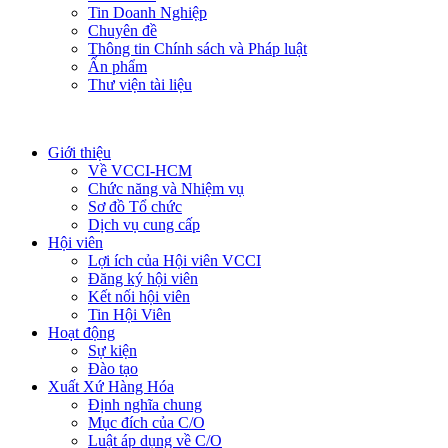
Tin Doanh Nghiệp
Chuyên đề
Thông tin Chính sách và Pháp luật
Ấn phẩm
Thư viện tài liệu
Giới thiệu
Về VCCI-HCM
Chức năng và Nhiệm vụ
Sơ đồ Tổ chức
Dịch vụ cung cấp
Hội viên
Lợi ích của Hội viên VCCI
Đăng ký hội viên
Kết nối hội viên
Tin Hội Viên
Hoạt động
Sự kiện
Đào tạo
Xuất Xứ Hàng Hóa
Định nghĩa chung
Mục đích của C/O
Luật áp dụng về C/O