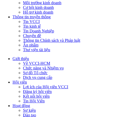
Môi trường kinh doanh
Cơ hội kinh doanh
Hỗ trợ kinh doanh
Thông tin truyền thông
Tin VCCI
Tin kinh tế
Tin Doanh Nghiệp
Chuyên đề
Thông tin Chính sách và Pháp luật
Ấn phẩm
Thư viện tài liệu
Giới thiệu
Về VCCI-HCM
Chức năng và Nhiệm vụ
Sơ đồ Tổ chức
Dịch vụ cung cấp
Hội viên
Lợi ích của Hội viên VCCI
Đăng ký hội viên
Kết nối hội viên
Tin Hội Viên
Hoạt động
Sự kiện
Đào tạo