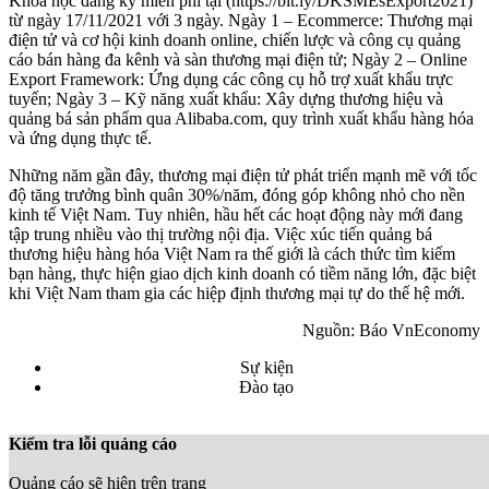
Khóa học đăng ký miễn phí tại (https://bit.ly/DKSMEsExport2021)
từ ngày 17/11/2021 với 3 ngày. Ngày 1 – Ecommerce: Thương mại
điện tử và cơ hội kinh doanh online, chiến lược và công cụ quảng
cáo bán hàng đa kênh và sàn thương mại điện tử; Ngày 2 – Online
Export Framework: Ứng dụng các công cụ hỗ trợ xuất khẩu trực
tuyến; Ngày 3 – Kỹ năng xuất khẩu: Xây dựng thương hiệu và
quảng bá sản phẩm qua Alibaba.com, quy trình xuất khẩu hàng hóa
và ứng dụng thực tế.
Những năm gần đây, thương mại điện tử phát triển mạnh mẽ với tốc
độ tăng trưởng bình quân 30%/năm, đóng góp không nhỏ cho nền
kinh tế Việt Nam. Tuy nhiên, hầu hết các hoạt động này mới đang
tập trung nhiều vào thị trường nội địa. Việc xúc tiến quảng bá
thương hiệu hàng hóa Việt Nam ra thế giới là cách thức tìm kiếm
bạn hàng, thực hiện giao dịch kinh doanh có tiềm năng lớn, đặc biệt
khi Việt Nam tham gia các hiệp định thương mại tự do thế hệ mới.
Nguồn: Báo VnEconomy
Sự kiện
Đào tạo
Kiểm tra lỗi quảng cáo
Quảng cáo sẽ hiện trên trang