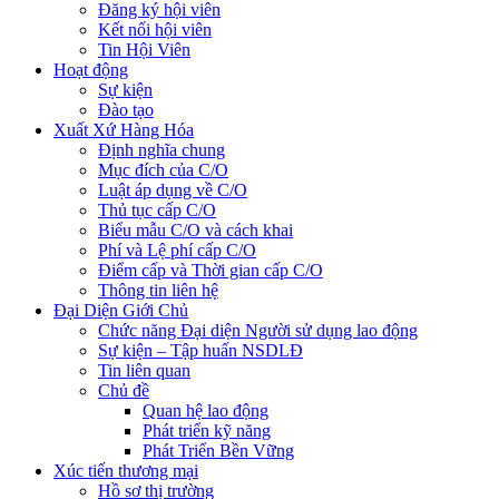
Đăng ký hội viên
Kết nối hội viên
Tin Hội Viên
Hoạt động
Sự kiện
Đào tạo
Xuất Xứ Hàng Hóa
Định nghĩa chung
Mục đích của C/O
Luật áp dụng về C/O
Thủ tục cấp C/O
Biểu mẫu C/O và cách khai
Phí và Lệ phí cấp C/O
Điểm cấp và Thời gian cấp C/O
Thông tin liên hệ
Đại Diện Giới Chủ
Chức năng Đại diện Người sử dụng lao động
Sự kiện – Tập huấn NSDLĐ
Tin liên quan
Chủ đề
Quan hệ lao động
Phát triển kỹ năng
Phát Triển Bền Vững
Xúc tiến thương mại
Hồ sơ thị trường