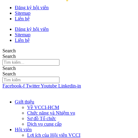
Đăng ký hội viên
Sitemap
Liên hệ
Đăng ký hội viên
Sitemap
Liên hệ
Search
Search
Search
Search
Facebook-f
Twitter
Youtube
Linkedin-in
Giới thiệu
Về VCCI-HCM
Chức năng và Nhiệm vụ
Sơ đồ Tổ chức
Dịch vụ cung cấp
Hội viên
Lợi ích của Hội viên VCCI