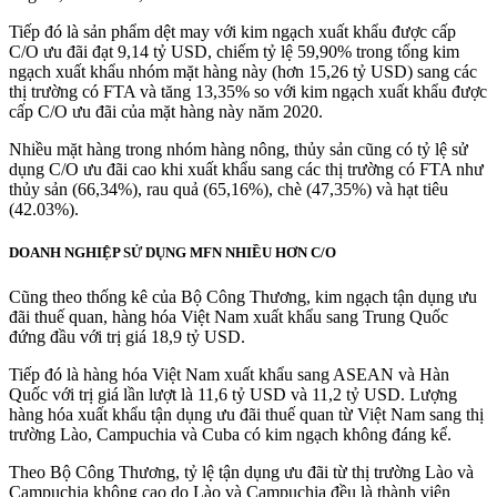
Tiếp đó là sản phẩm dệt may với kim ngạch xuất khẩu được cấp
C/O ưu đãi đạt 9,14 tỷ USD, chiếm tỷ lệ 59,90% trong tổng kim
ngạch xuất khẩu nhóm mặt hàng này (hơn 15,26 tỷ USD) sang các
thị trường có FTA và tăng 13,35% so với kim ngạch xuất khẩu được
cấp C/O ưu đãi của mặt hàng này năm 2020.
Nhiều mặt hàng trong nhóm hàng nông, thủy sản cũng có tỷ lệ sử
dụng C/O ưu đãi cao khi xuất khẩu sang các thị trường có FTA như
thủy sản (66,34%), rau quả (65,16%), chè (47,35%) và hạt tiêu
(42.03%).
DOANH NGHIỆP SỬ DỤNG MFN NHIỀU HƠN C/O
Cũng theo thống kê của Bộ Công Thương, kim ngạch tận dụng ưu
đãi thuế quan, hàng hóa Việt Nam xuất khẩu sang Trung Quốc
đứng đầu với trị giá 18,9 tỷ USD.
Tiếp đó là hàng hóa Việt Nam xuất khẩu sang ASEAN và Hàn
Quốc với trị giá lần lượt là 11,6 tỷ USD và 11,2 tỷ USD. Lượng
hàng hóa xuất khẩu tận dụng ưu đãi thuế quan từ Việt Nam sang thị
trường Lào, Campuchia và Cuba có kim ngạch không đáng kể.
Theo Bộ Công Thương, tỷ lệ tận dụng ưu đãi từ thị trường Lào và
Campuchia không cao do Lào và Campuchia đều là thành viên