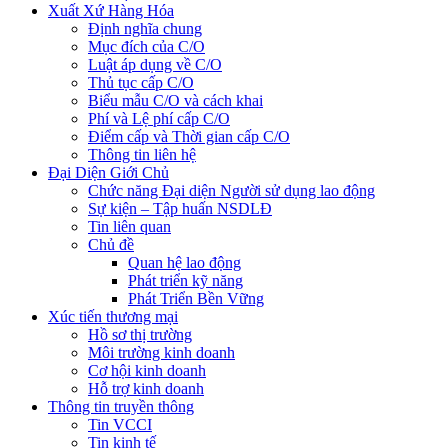
Xuất Xứ Hàng Hóa
Định nghĩa chung
Mục đích của C/O
Luật áp dụng về C/O
Thủ tục cấp C/O
Biểu mẫu C/O và cách khai
Phí và Lệ phí cấp C/O
Điểm cấp và Thời gian cấp C/O
Thông tin liên hệ
Đại Diện Giới Chủ
Chức năng Đại diện Người sử dụng lao động
Sự kiện – Tập huấn NSDLĐ
Tin liên quan
Chủ đề
Quan hệ lao động
Phát triển kỹ năng
Phát Triển Bền Vững
Xúc tiến thương mại
Hồ sơ thị trường
Môi trường kinh doanh
Cơ hội kinh doanh
Hỗ trợ kinh doanh
Thông tin truyền thông
Tin VCCI
Tin kinh tế