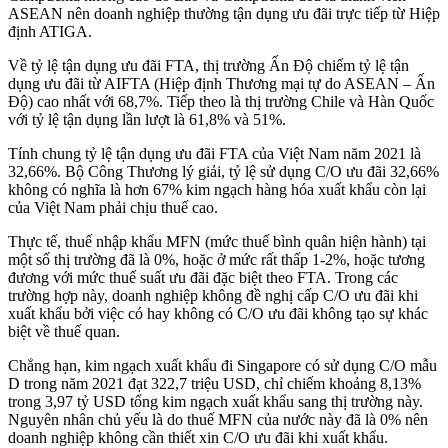
ASEAN nên doanh nghiệp thường tận dụng ưu đãi trực tiếp từ Hiệp
định ATIGA.
Về tỷ lệ tận dụng ưu đãi FTA, thị trường Ấn Độ chiếm tỷ lệ tận
dụng ưu đãi từ AIFTA (Hiệp định Thương mại tự do ASEAN – Ấn
Độ) cao nhất với 68,7%. Tiếp theo là thị trường Chile và Hàn Quốc
với tỷ lệ tận dụng lần lượt là 61,8% và 51%.
Tính chung tỷ lệ tận dụng ưu đãi FTA của Việt Nam năm 2021 là
32,66%. Bộ Công Thương lý giải, tỷ lệ sử dụng C/O ưu đãi 32,66%
không có nghĩa là hơn 67% kim ngạch hàng hóa xuất khẩu còn lại
của Việt Nam phải chịu thuế cao.
Thực tế, thuế nhập khẩu MFN (mức thuế bình quân hiện hành) tại
một số thị trường đã là 0%, hoặc ở mức rất thấp 1-2%, hoặc tương
đương với mức thuế suất ưu đãi đặc biệt theo FTA. Trong các
trường hợp này, doanh nghiệp không đề nghị cấp C/O ưu đãi khi
xuất khẩu bởi việc có hay không có C/O ưu đãi không tạo sự khác
biệt về thuế quan.
Chẳng hạn, kim ngạch xuất khẩu đi Singapore có sử dụng C/O mẫu
D trong năm 2021 đạt 322,7 triệu USD, chỉ chiếm khoảng 8,13%
trong 3,97 tỷ USD tổng kim ngạch xuất khẩu sang thị trường này.
Nguyên nhân chủ yếu là do thuế MFN của nước này đã là 0% nên
doanh nghiệp không cần thiết xin C/O ưu đãi khi xuất khẩu.