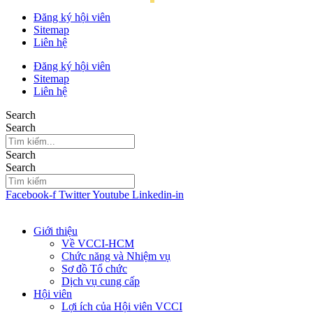
Đăng ký hội viên
Sitemap
Liên hệ
Đăng ký hội viên
Sitemap
Liên hệ
Search
Search
Search
Search
Facebook-f
Twitter
Youtube
Linkedin-in
Giới thiệu
Về VCCI-HCM
Chức năng và Nhiệm vụ
Sơ đồ Tổ chức
Dịch vụ cung cấp
Hội viên
Lợi ích của Hội viên VCCI