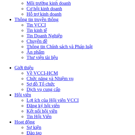
Môi trường kinh doanh
Cơ hội kinh doanh
Hỗ trợ kinh doanh
Thông tin truyền thông
Tin VCCI
Tin kinh tế
Tin Doanh Nghiệp
Chuyên đề
Thông tin Chính sách và Pháp luật
Ấn phẩm
Thư viện tài liệu
Giới thiệu
Về VCCI-HCM
Chức năng và Nhiệm vụ
Sơ đồ Tổ chức
Dịch vụ cung cấp
Hội viên
Lợi ích của Hội viên VCCI
Đăng ký hội viên
Kết nối hội viên
Tin Hội Viên
Hoạt động
Sự kiện
Đào tạo