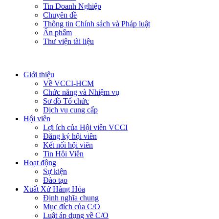
Tin Doanh Nghiệp
Chuyên đề
Thông tin Chính sách và Pháp luật
Ấn phẩm
Thư viện tài liệu
Giới thiệu
Về VCCI-HCM
Chức năng và Nhiệm vụ
Sơ đồ Tổ chức
Dịch vụ cung cấp
Hội viên
Lợi ích của Hội viên VCCI
Đăng ký hội viên
Kết nối hội viên
Tin Hội Viên
Hoạt động
Sự kiện
Đào tạo
Xuất Xứ Hàng Hóa
Định nghĩa chung
Mục đích của C/O
Luật áp dụng về C/O