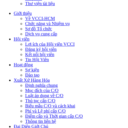
Thư viện tài liệu
Giới thiệu
Về VCCI-HCM
Chức năng và Nhiệm vụ
Sơ đồ Tổ chức
Dịch vụ cung cấp
Hội viên
Lợi ích của Hội viên VCCI
Đăng ký hội viên
Kết nối hội viên
Tin Hội Viên
Hoạt động
Sự kiện
Đào tạo
Xuất Xứ Hàng Hóa
Định nghĩa chung
Mục đích của C/O
Luật áp dụng về C/O
Thủ tục cấp C/O
Biểu mẫu C/O và cách khai
Phí và Lệ phí cấp C/O
Điểm cấp và Thời gian cấp C/O
Thông tin liên hệ
Đại Diện Giới Chủ