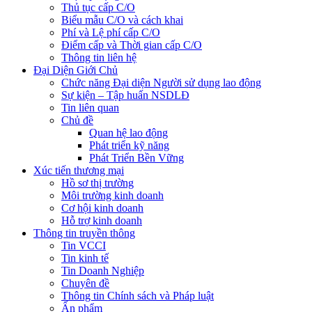
Thủ tục cấp C/O
Biểu mẫu C/O và cách khai
Phí và Lệ phí cấp C/O
Điểm cấp và Thời gian cấp C/O
Thông tin liên hệ
Đại Diện Giới Chủ
Chức năng Đại diện Người sử dụng lao động
Sự kiện – Tập huấn NSDLĐ
Tin liên quan
Chủ đề
Quan hệ lao động
Phát triển kỹ năng
Phát Triển Bền Vững
Xúc tiến thương mại
Hồ sơ thị trường
Môi trường kinh doanh
Cơ hội kinh doanh
Hỗ trợ kinh doanh
Thông tin truyền thông
Tin VCCI
Tin kinh tế
Tin Doanh Nghiệp
Chuyên đề
Thông tin Chính sách và Pháp luật
Ấn phẩm