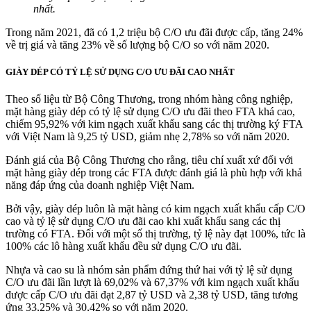
nhất.
Trong năm 2021, đã có 1,2 triệu bộ C/O ưu đãi được cấp, tăng 24%
về trị giá và tăng 23% về số lượng bộ C/O so với năm 2020.
GIÀY DÉP CÓ TỶ LỆ SỬ DỤNG C/O ƯU ĐÃI CAO NHẤT
Theo số liệu từ Bộ Công Thương, trong nhóm hàng công nghiệp,
mặt hàng giày dép có tỷ lệ sử dụng C/O ưu đãi theo FTA khá cao,
chiếm 95,92% với kim ngạch xuất khẩu sang các thị trường ký FTA
với Việt Nam là 9,25 tỷ USD, giảm nhẹ 2,78% so với năm 2020.
Đánh giá của Bộ Công Thương cho rằng, tiêu chí xuất xứ đối với
mặt hàng giày dép trong các FTA được đánh giá là phù hợp với khả
năng đáp ứng của doanh nghiệp Việt Nam.
Bởi vậy, giày dép luôn là mặt hàng có kim ngạch xuất khẩu cấp C/O
cao và tỷ lệ sử dụng C/O ưu đãi cao khi xuất khẩu sang các thị
trường có FTA. Đối với một số thị trường, tỷ lệ này đạt 100%, tức là
100% các lô hàng xuất khẩu đều sử dụng C/O ưu đãi.
Nhựa và cao su là nhóm sản phẩm đứng thứ hai với tỷ lệ sử dụng
C/O ưu đãi lần lượt là 69,02% và 67,37% với kim ngạch xuất khẩu
được cấp C/O ưu đãi đạt 2,87 tỷ USD và 2,38 tỷ USD, tăng tương
ứng 33,25% và 30,42% so với năm 2020.