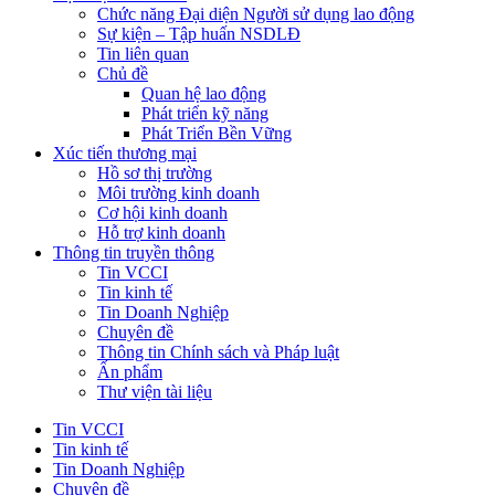
Chức năng Đại diện Người sử dụng lao động
Sự kiện – Tập huấn NSDLĐ
Tin liên quan
Chủ đề
Quan hệ lao động
Phát triển kỹ năng
Phát Triển Bền Vững
Xúc tiến thương mại
Hồ sơ thị trường
Môi trường kinh doanh
Cơ hội kinh doanh
Hỗ trợ kinh doanh
Thông tin truyền thông
Tin VCCI
Tin kinh tế
Tin Doanh Nghiệp
Chuyên đề
Thông tin Chính sách và Pháp luật
Ấn phẩm
Thư viện tài liệu
Tin VCCI
Tin kinh tế
Tin Doanh Nghiệp
Chuyên đề