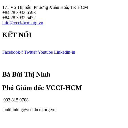
171 Võ Thị Sáu, Phường Xuân Hoà, TP. HCM
+84 28 3932 6598
+84 28 3932 5472
info@vcci-hcm.org.vn
KẾT NỐI
Facebook-f
Twitter
Youtube
Linkedin-in
© Bản quyền
VCCI-HCM
| All rights reserved
Bà Bùi Thị Ninh
Phó Giám đốc VCCI-HCM
093 815 0708
buithininh@vcci-hcm.org.vn