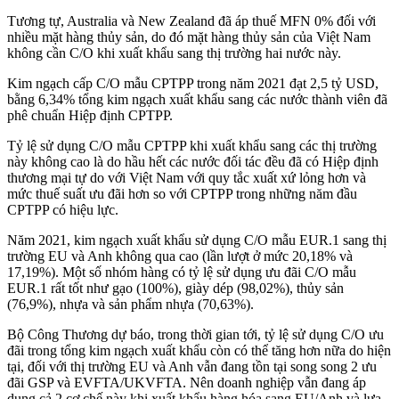
Tương tự, Australia và New Zealand đã áp thuế MFN 0% đối với
nhiều mặt hàng thủy sản, do đó mặt hàng thủy sản của Việt Nam
không cần C/O khi xuất khẩu sang thị trường hai nước này.
Kim ngạch cấp C/O mẫu CPTPP trong năm 2021 đạt 2,5 tỷ USD,
bằng 6,34% tổng kim ngạch xuất khẩu sang các nước thành viên đã
phê chuẩn Hiệp định CPTPP.
Tỷ lệ sử dụng C/O mẫu CPTPP khi xuất khẩu sang các thị trường
này không cao là do hầu hết các nước đối tác đều đã có Hiệp định
thương mại tự do với Việt Nam với quy tắc xuất xứ lỏng hơn và
mức thuế suất ưu đãi hơn so với CPTPP trong những năm đầu
CPTPP có hiệu lực.
Năm 2021, kim ngạch xuất khẩu sử dụng C/O mẫu EUR.1 sang thị
trường EU và Anh không qua cao (lần lượt ở mức 20,18% và
17,19%). Một số nhóm hàng có tỷ lệ sử dụng ưu đãi C/O mẫu
EUR.1 rất tốt như gạo (100%), giày dép (98,02%), thủy sản
(76,9%), nhựa và sản phẩm nhựa (70,63%).
Bộ Công Thương dự báo, trong thời gian tới, tỷ lệ sử dụng C/O ưu
đãi trong tổng kim ngạch xuất khẩu còn có thể tăng hơn nữa do hiện
tại, đối với thị trường EU và Anh vẫn đang tồn tại song song 2 ưu
đãi GSP và EVFTA/UKVFTA. Nên doanh nghiệp vẫn đang áp
dụng cả 2 cơ chế này khi xuất khẩu hàng hóa sang EU/Anh và lựa