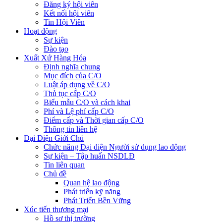
Đăng ký hội viên
Kết nối hội viên
Tin Hội Viên
Hoạt động
Sự kiện
Đào tạo
Xuất Xứ Hàng Hóa
Định nghĩa chung
Mục đích của C/O
Luật áp dụng về C/O
Thủ tục cấp C/O
Biểu mẫu C/O và cách khai
Phí và Lệ phí cấp C/O
Điểm cấp và Thời gian cấp C/O
Thông tin liên hệ
Đại Diện Giới Chủ
Chức năng Đại diện Người sử dụng lao động
Sự kiện – Tập huấn NSDLĐ
Tin liên quan
Chủ đề
Quan hệ lao động
Phát triển kỹ năng
Phát Triển Bền Vững
Xúc tiến thương mại
Hồ sơ thị trường