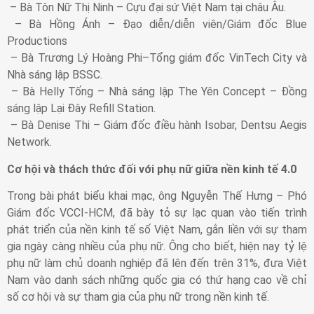
– Bà Tôn Nữ Thị Ninh – Cựu đại sứ Việt Nam tại châu Âu.
– Bà Hồng Ánh – Đạo diễn/diễn viên/Giám đốc Blue
Productions
– Bà Trương Lý Hoàng Phi–Tổng giám đốc VinTech City và
Nhà sáng lập BSSC.
– Bà Helly Tống – Nhà sáng lập The Yên Concept – Đồng
sáng lập Lại Đây Refill Station.
– Bà Denise Thi – Giám đốc điều hành Isobar, Dentsu Aegis
Network.
Cơ hội và thách thức đối với phụ nữ giữa nền kinh tế 4.0
Trong bài phát biểu khai mạc, ông Nguyễn Thế Hưng – Phó
Giám đốc VCCI-HCM, đã bày tỏ sự lạc quan vào tiến trình
phát triển của nền kinh tế số Việt Nam, gắn liền với sự tham
gia ngày càng nhiều của phụ nữ. Ông cho biết, hiện nay tỷ lệ
phụ nữ làm chủ doanh nghiệp đã lên đến trên 31%, đưa Việt
Nam vào danh sách những quốc gia có thứ hạng cao về chỉ
số cơ hội và sự tham gia của phụ nữ trong nền kinh tế.