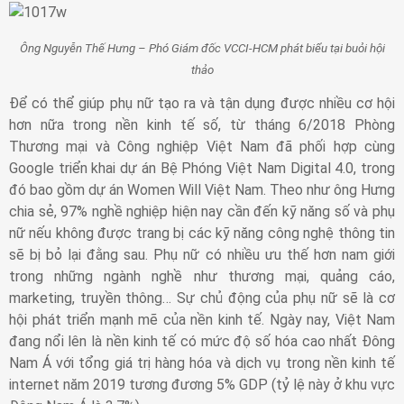
Ông Nguyễn Thế Hưng – Phó Giám đốc VCCI-HCM phát biểu tại buỏi hội
thảo
Để có thể giúp phụ nữ tạo ra và tận dụng được nhiều cơ hội
hơn nữa trong nền kinh tế số, từ tháng 6/2018 Phòng
Thương mại và Công nghiệp Việt Nam đã phối hợp cùng
Google triển khai dự án Bệ Phóng Việt Nam Digital 4.0, trong
đó bao gồm dự án Women Will Việt Nam. Theo như ông Hưng
chia sẻ, 97% nghề nghiệp hiện nay cần đến kỹ năng số và phụ
nữ nếu không được trang bị các kỹ năng công nghệ thông tin
sẽ bị bỏ lại đằng sau. Phụ nữ có nhiều ưu thế hơn nam giới
trong những ngành nghề như thương mại, quảng cáo,
marketing, truyền thông… Sự chủ động của phụ nữ sẽ là cơ
hội phát triển mạnh mẽ của nền kinh tế. Ngày nay, Việt Nam
đang nổi lên là nền kinh tế có mức độ số hóa cao nhất Đông
Nam Á với tổng giá trị hàng hóa và dịch vụ trong nền kinh tế
internet năm 2019 tương đương 5% GDP (tỷ lệ này ở khu vực