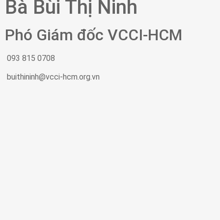
Bà Bùi Thị Ninh
Phó Giám đốc VCCI-HCM
093 815 0708
buithininh@vcci-hcm.org.vn