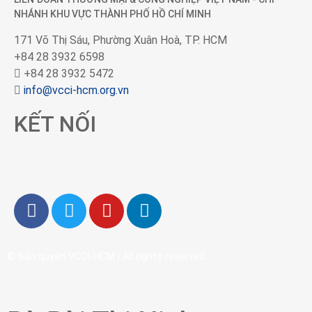
NHÁNH KHU VỰC THÀNH PHỐ HỒ CHÍ MINH
171 Võ Thị Sáu, Phường Xuân Hoà, TP. HCM
+84 28 3932 6598
+84 28 3932 5472
info@vcci-hcm.org.vn
KẾT NỐI
© Bản quyền
VCCI-HCM
| All rights reserved