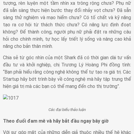
tượng, rèn luyện một tầm nhìn xa trông rộng chưa? Phụ nữ
đã sẵn sàng thực hiện bước thay đổi nhảy vọt chưa? Đã sẵn
sàng thử nghiệm và mạo hiểm chưa? Có tố chất và kỹ năng
tạo ra cơ hội từ thách thức chưa? Có năng lực định đoạt
không? Để thành công, người phụ nữ phải đặt ra những câu
hỏi cho chính mình, tự học lấy triết lý sống và nâng cao khả
năng cho bản thân mình.
Chia sẻ từ góc nhìn của một Shark đã có thời gian dài tư vấn
đầu tư và khởi nghiệp, chị Trương Lý Hoàng Phi đồng tình:
“Bạn phải hiểu rằng công nghệ không thể tự tạo ra giá trị. Các
Startup hãy bớt trình bày về công nghệ mà hãy tập trung thể
hiện giá trị mà các bạn có thể mang đến cho thị trường”.
Các đại biểu thảo luận
Theo đuổi đam mê và hãy bắt đầu ngay bây giờ
Với sự góp mặt của những diễn giả thuộc nhiều thế hệ khác