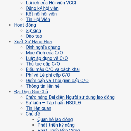
Lợi ích của Hội viên VCCI
Đăng ký hội viên
Kết nối hội viên
Tin Hội Viên
Hoạt động
Sự kiện
Đào tạo
Xuất Xứ Hàng Hóa
Định nghĩa chung
Mục đích của C/O
Luật áp dụng về C/O
Thủ tục cấp C/O
Biểu mẫu C/O và cách khai
Phí và Lệ phí cấp C/O
Điểm cấp và Thời gian cấp C/O
Thông tin liên hệ
Đại Diện Giới Chủ
Chức năng Đại diện Người sử dụng lao động
Sự kiện – Tập huấn NSDLĐ
Tin liên quan
Chủ đề
Quan hệ lao động
Phát triển kỹ năng
Phát Triển Bền Vững