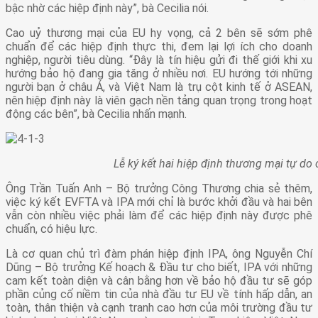
bậc nhờ các hiệp định này”, bà Cecilia nói.
Cao uỷ thương mại của EU hy vọng, cả 2 bên sẽ sớm phê
chuẩn để các hiệp định thực thi, đem lại lợi ích cho doanh
nghiệp, người tiêu dùng. “Đây là tín hiệu gửi đi thế giới khi xu
hướng bảo hộ đang gia tăng ở nhiều nơi. EU hướng tới những
người bạn ở châu Á, và Việt Nam là trụ cột kinh tế ở ASEAN,
nên hiệp định này là viên gạch nền tảng quan trọng trong hoạt
động các bên”, bà Cecilia nhấn mạnh.
Lễ ký kết hai hiệp định thương mại tự do 
Ông Trần Tuấn Anh – Bộ trưởng Công Thương chia sẻ thêm,
việc ký kết EVFTA và IPA mới chỉ là bước khởi đầu và hai bên
vẫn còn nhiều việc phải làm để các hiệp định này được phê
chuẩn, có hiệu lực.
Là cơ quan chủ trì đàm phán hiệp định IPA, ông Nguyễn Chí
Dũng – Bộ trưởng Kế hoạch & Đầu tư cho biết, IPA với những
cam kết toàn diện và cân bằng hơn về bảo hộ đầu tư sẽ góp
phần củng cố niềm tin của nhà đầu tư EU về tính hấp dẫn, an
toàn, thân thiện và cạnh tranh cao hơn của môi trường đầu tư