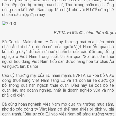
bên tiếp cận thị trường của nhau”, Thủ tướng nhấn mạnh. Ông
cũng cam kết Việt Nam hợp tác chặt chẽ với EU để sớm phê
chuẩn các hiệp định này.
EVFTA và IPA đã chính thức được k
Bà Cecilia Malmstrom – Cao uỷ thương mại của Liên minh
châu Âu thì nhắc tới câu nói của người Việt Nam “Ăn quả nhớ
kẻ trồng cây” để cảm ơn sự chuẩn bị của các đối tác, đồng
nghiệp ở Việt Nam trong suốt 9 năm qua. “Sẽ rất sớm thôi
người tiêu dùng Việt Nam tiếp cận được hàng hoá từ châu Âu
và ngược lại”, bà nói.
Cao uỷ thương mại của EU nhấn mạnh, EVFTA sẽ xoá bỏ 99%
dòng thuế hàng Việt Nam sang EU và 1% còn lại sẽ được gỡ
bỏ thông qua hạn ngạch thuế quan. Điều này sẽ xoá bỏ tệ
quan liêu mà doanh nghiệp, nhất là doanh nghiệp vừa và nhỏ
phải đối diện.
Bà cũng hoan nghênh Việt Nam mở cửa thị trường mua sắm,
nhờ đó các công ty Việt Nam có thể mua thiết bị, dịch vụ giá
cạnh tranh. “Đầu tư của EU vào Việt Nam sẽ tăng trưởng vượt