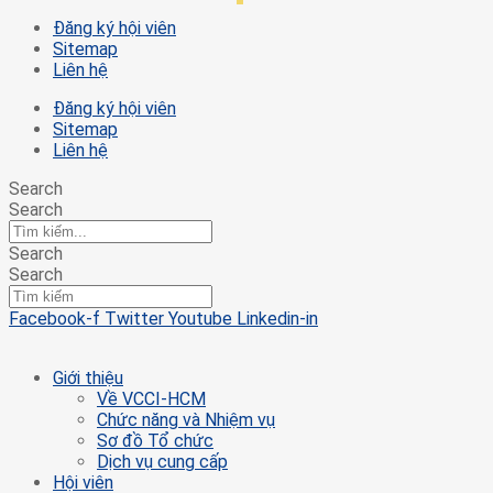
Đăng ký hội viên
Sitemap
Liên hệ
Đăng ký hội viên
Sitemap
Liên hệ
Search
Search
Search
Search
Facebook-f
Twitter
Youtube
Linkedin-in
Giới thiệu
Về VCCI-HCM
Chức năng và Nhiệm vụ
Sơ đồ Tổ chức
Dịch vụ cung cấp
Hội viên