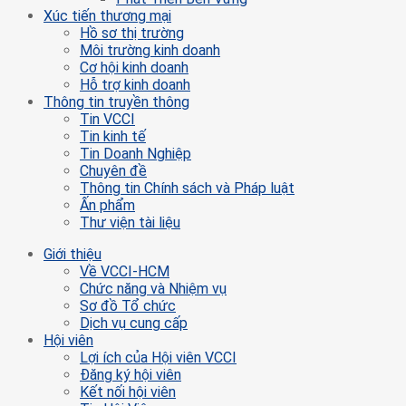
Xúc tiến thương mại
Hồ sơ thị trường
Môi trường kinh doanh
Cơ hội kinh doanh
Hỗ trợ kinh doanh
Thông tin truyền thông
Tin VCCI
Tin kinh tế
Tin Doanh Nghiệp
Chuyên đề
Thông tin Chính sách và Pháp luật
Ấn phẩm
Thư viện tài liệu
Giới thiệu
Về VCCI-HCM
Chức năng và Nhiệm vụ
Sơ đồ Tổ chức
Dịch vụ cung cấp
Hội viên
Lợi ích của Hội viên VCCI
Đăng ký hội viên
Kết nối hội viên