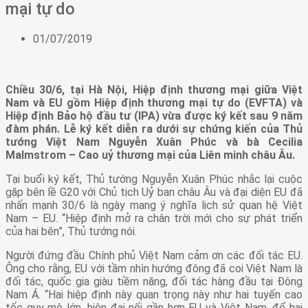
mại tự do
01/07/2019
Chiều 30/6, tại Hà Nội, Hiệp định thương mại giữa Việt
Nam và EU gồm Hiệp định thương mại tự do (EVFTA) và
Hiệp định Bảo hộ đầu tư (IPA) vừa được ký kết sau 9 năm
đàm phán. Lễ ký kết diễn ra dưới sự chứng kiến của Thủ
tướng Việt Nam Nguyễn Xuân Phúc và bà Cecilia
Malmstrom – Cao uỷ thương mại của Liên minh châu Âu.
Tại buổi ký kết, Thủ tướng Nguyễn Xuân Phúc nhắc lại cuộc
gặp bên lề G20 với Chủ tịch Uỷ ban châu Âu và đại diện EU đã
nhấn mạnh 30/6 là ngày mang ý nghĩa lịch sử quan hệ Việt
Nam – EU. “Hiệp định mở ra chân trời mới cho sự phát triển
của hai bên”, Thủ tướng nói.
Người đứng đầu Chính phủ Việt Nam cảm ơn các đối tác EU.
Ông cho rằng, EU với tầm nhìn hướng đông đã coi Việt Nam là
đối tác, quốc gia giàu tiềm năng, đối tác hàng đầu tại Đông
Nam Á. “Hai hiệp định này quan trọng này như hai tuyến cao
tốc quy mô lớn, hiện đại nối gần hơn EU và Việt Nam, để hai