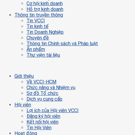
Cơ hội kinh doanh
Hỗ trợ kinh doanh
Thông tin truyền thông
Tin VCCI
Tin kinh tế
Tin Doanh Nghiệp
Chuyên đề
Thông tin Chính sách và Pháp luật
Ấn phẩm
Thư viện tài liệu
Giới thiệu
Về VCCI-HCM
Chức năng và Nhiệm vụ
Sơ đồ Tổ chức
Dịch vụ cung cấp
Hội viên
Lợi ích của Hội viên VCCI
Đăng ký hội viên
Kết nối hội viên
Tin Hội Viên
Hoạt động