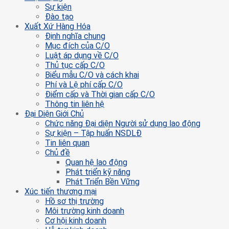
Sự kiện
Đào tạo
Xuất Xứ Hàng Hóa
Định nghĩa chung
Mục đích của C/O
Luật áp dụng về C/O
Thủ tục cấp C/O
Biểu mẫu C/O và cách khai
Phí và Lệ phí cấp C/O
Điểm cấp và Thời gian cấp C/O
Thông tin liên hệ
Đại Diện Giới Chủ
Chức năng Đại diện Người sử dụng lao động
Sự kiện – Tập huấn NSDLĐ
Tin liên quan
Chủ đề
Quan hệ lao động
Phát triển kỹ năng
Phát Triển Bền Vững
Xúc tiến thương mại
Hồ sơ thị trường
Môi trường kinh doanh
Cơ hội kinh doanh