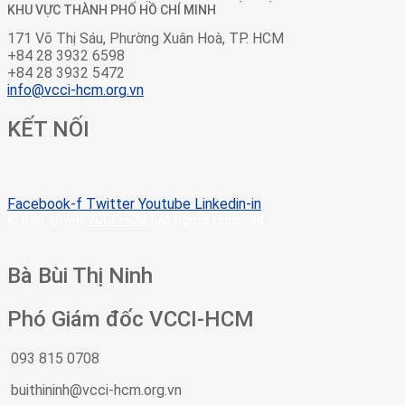
KHU VỰC THÀNH PHỐ HỒ CHÍ MINH
171 Võ Thị Sáu, Phường Xuân Hoà, TP. HCM
+84 28 3932 6598
+84 28 3932 5472
info@vcci-hcm.org.vn
KẾT NỐI
Facebook-f
Twitter
Youtube
Linkedin-in
© Bản quyền
VCCI-HCM
| All rights reserved
Bà Bùi Thị Ninh
Phó Giám đốc VCCI-HCM
093 815 0708
buithininh@vcci-hcm.org.vn