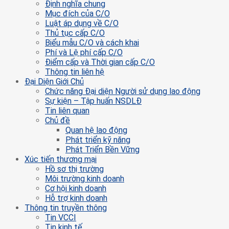
Định nghĩa chung
Mục đích của C/O
Luật áp dụng về C/O
Thủ tục cấp C/O
Biểu mẫu C/O và cách khai
Phí và Lệ phí cấp C/O
Điểm cấp và Thời gian cấp C/O
Thông tin liên hệ
Đại Diện Giới Chủ
Chức năng Đại diện Người sử dụng lao động
Sự kiện – Tập huấn NSDLĐ
Tin liên quan
Chủ đề
Quan hệ lao động
Phát triển kỹ năng
Phát Triển Bền Vững
Xúc tiến thương mại
Hồ sơ thị trường
Môi trường kinh doanh
Cơ hội kinh doanh
Hỗ trợ kinh doanh
Thông tin truyền thông
Tin VCCI
Tin kinh tế