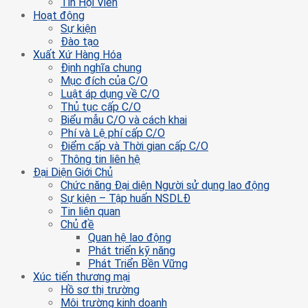
Tin Hội Viên
Hoạt động
Sự kiện
Đào tạo
Xuất Xứ Hàng Hóa
Định nghĩa chung
Mục đích của C/O
Luật áp dụng về C/O
Thủ tục cấp C/O
Biểu mẫu C/O và cách khai
Phí và Lệ phí cấp C/O
Điểm cấp và Thời gian cấp C/O
Thông tin liên hệ
Đại Diện Giới Chủ
Chức năng Đại diện Người sử dụng lao động
Sự kiện – Tập huấn NSDLĐ
Tin liên quan
Chủ đề
Quan hệ lao động
Phát triển kỹ năng
Phát Triển Bền Vững
Xúc tiến thương mại
Hồ sơ thị trường
Môi trường kinh doanh