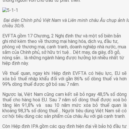
thông nguồn vốn cho đầu tư phát triển.
Đại diện Chính phủ Việt Nam và Liên minh châu Âu chụp ảnh lưu
chiều 30/6.
EVFTA gồm 17 Chương, 2 Nghị định thư và một số biên bản
ghi nhớ kèm theo về thương mại hàng hóa, dịch vụ, đầu tư,
phòng vệ thương mại, cạnh tranh, doanh nghiệp nhà nước, mua
sắm của Chính phủ, sở hữu trí tuệ… Dệt may, da giày, đồ gỗ,
nông sản… là những ngành hàng được hưởng lợi nhiều nhất từ
hiệp định này.
Về thuế quan, ngay khi Hiệp định EVFTA có hiệu lực, EU sẽ
xóa bỏ thuế nhập khẩu đối với gần 86% số dòng thuế và hơn
99% dòng thuế được gỡ bỏ sau 7 năm.
Ngược lại, Việt Nam cũng cam kết sẽ bỏ ngay 48,5% số dòng
thuế cho hàng hoá EU. Sau 7 năm số dòng thuế được xoá bỏ
tăng lên 91,8% và sau 10 năm mức xóa bỏ thuế quan là
khoảng 98,3% số dòng thuế… Người tiêu dùng Việt Nam sẽ có
cơ hội tiêu dùng các sản phẩm của châu Âu với giá cạnh tranh.
Còn Hiệp định IPA gồm các quy định hiện đại về bảo hộ đầu tư