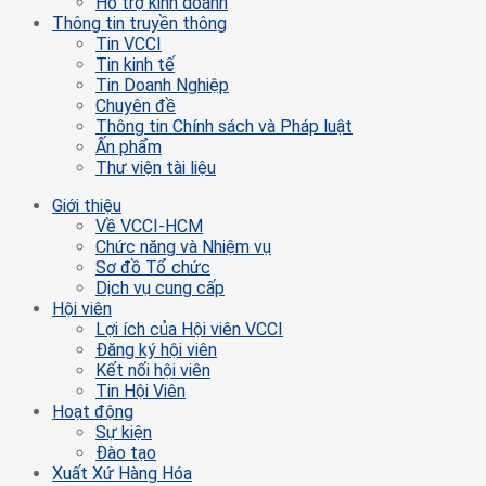
Hỗ trợ kinh doanh
Thông tin truyền thông
Tin VCCI
Tin kinh tế
Tin Doanh Nghiệp
Chuyên đề
Thông tin Chính sách và Pháp luật
Ấn phẩm
Thư viện tài liệu
Giới thiệu
Về VCCI-HCM
Chức năng và Nhiệm vụ
Sơ đồ Tổ chức
Dịch vụ cung cấp
Hội viên
Lợi ích của Hội viên VCCI
Đăng ký hội viên
Kết nối hội viên
Tin Hội Viên
Hoạt động
Sự kiện
Đào tạo
Xuất Xứ Hàng Hóa