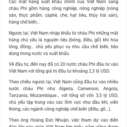
Các mặt hàng xuất khẩu chính của Việt Nam sang
châu Phi gồm hàng công nghiệp, nông nghiệp (nông
sản, thực phẩm, càphê, chè, hạt tiêu, thủy hải sản),
hàng chế biến…
Ngược lại, Việt Nam nhập khẩu từ châu Phi những mặt
hàng chủ yếu là nguyên liệu (bông, điều, gỗ) khí hóa
lỏng, đồng… chủ yếu phục vụ nhu cầu chế biến, tiêu
dùng trong nước và xuất khẩu.
Về đầu tư, đến nay đã có 20 nước châu Phi đầu tư vào
Việt Nam với tổng giá trị đầu tư khoảng 2,3 tỷ USD.
Theo chiều ngược lại, Việt Nam cũng đầu tư vào nhiều
nước châu Phi như Algeria, Cameroon, Angola,
Tanzania, Mozambique… với tổng số vốn 3,5 tỷ USD,
chủ yếu tập trung vào các lĩnh vực như dầu khí, viễn
thông, các ngành công nghiệp chế biến (điều, gỗ…).
Theo ông Hoàng Đức Nhuận, việc tham dự vào diễn
đàn lần này giúp Việt Nam tìm hiểu, nắm vững được