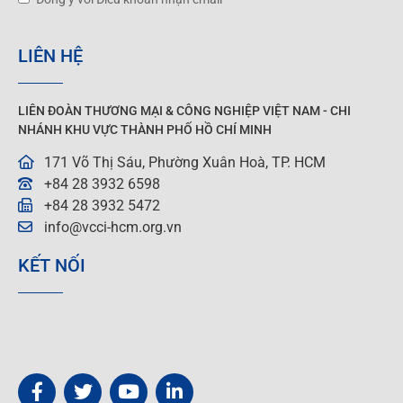
LIÊN HỆ
LIÊN ĐOÀN THƯƠNG MẠI &
CÔNG NGHIỆP
VIỆT NAM - CHI
NHÁNH KHU VỰC THÀNH PHỐ HỒ CHÍ MINH
171 Võ Thị Sáu, Phường Xuân Hoà, TP. HCM
+84 28 3932 6598
+84 28 3932 5472
info@vcci-hcm.org.vn
KẾT NỐI