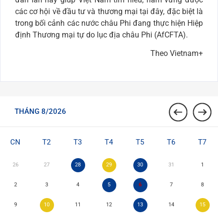
các cơ hội về đầu tư và thương mại tại đây, đặc biệt là
trong bối cảnh các nước châu Phi đang thực hiện Hiệp
định Thương mại tự do lục địa châu Phi (AfCFTA).
Theo Vietnam+
THÁNG 8/2026
CN
T2
T3
T4
T5
T6
T7
26
27
28
29
30
31
1
2
3
4
5
6
7
8
9
10
11
12
13
14
15