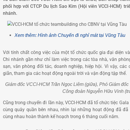
phối hợp với CTCP Du lịch Sao Kim (Hội viên VCCI-HCM) tr
nhánh.
Xem thêm: Hình ảnh Chuyến đi nghỉ mát tại Vũng Tàu
Với tính chất công việc của một tổ chức quốc gia đại diện 
Chi nhánh gần như chỉ làm việc trong các tòa nhà, văn phòng
sạn, văn phòng đối tác, doanh nghiệp, hiệp hội. Vì vậy, các
giãn, tham gia các hoạt động ngoài trời và vận động tập thể.
Giám đốc VCCI-HCM Trần Ngọc Liêm (giữa), Phó Giám đốc
Công đoàn Nguyễn Hữu Vinh (trái)
Cũng trong chuyến đi lần này, VCCI-HCM đã tổ chức tiệc Gala
cùng quây quần bên nhau, nhìn lại những hoạt động đã đã 
cùng nhau hoàn thành kế hoạch trong 6 tháng cuối năm.