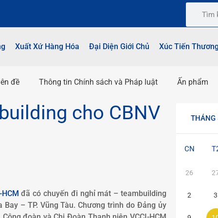
ng
Xuất Xứ Hàng Hóa
Đại Diện Giới Chủ
Xúc Tiến Thươn
ên đề
Thông tin Chính sách và Pháp luật
Ấn phẩm
building cho CBNV
THÁNG 
CN
T
26
2
I-HCM
đã có chuyến đi nghỉ mát – teambuilding
2
3
a Bay – TP. Vũng Tàu. Chương trình do Đảng ủy
h Công đoàn và Chi Đoàn Thanh niên VCCI-HCM
9
1