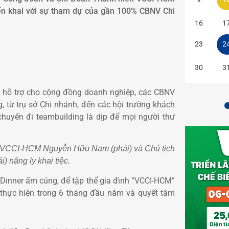
iển khai với sự tham dự của gần 100% CBNV Chi
16
1
23
2
30
3
và hỗ trợ cho cộng đồng doanh nghiệp, các CBNV
, từ trụ sở Chi nhánh, đến các hội trường khách
 chuyến đi teambuilding là dịp để mọi người thư
 VCCI-HCM Nguyễn Hữu Nam (phải) và Chủ tịch
 nâng ly khai tiệc.
 Dinner ấm cúng, để tập thể gia đình “VCCI-HCM”
thực hiện trong 6 tháng đầu năm và quyết tâm