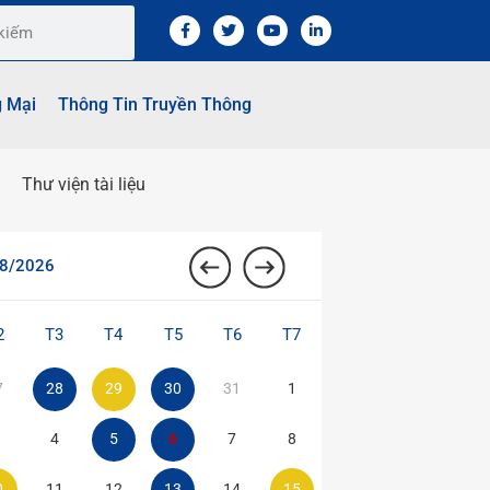
g Mại
Thông Tin Truyền Thông
Thư viện tài liệu
8/2026
2
T3
T4
T5
T6
T7
7
28
29
30
31
1
4
5
6
7
8
0
11
12
13
14
15