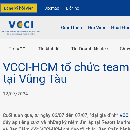
Đăng ký hội viên
Sitemap
Liên hệ
Giới Thiệu
Hội Viên
Hoạt Độ
Tin VCCI
Tin kinh tế
Tin Doanh Nghiệp
Chuy
VCCI-HCM tổ chức team
tại Vũng Tàu
12/07/2024
Cuối tuần qua, từ ngày 06/07 đến 07/07, “đại gia đình”
VCC
đầy ắp tiếng cười và những kỷ niệm ấm áp tại Resort Marin
và Ban Giám đốc VCCI-HCM chỉ đạo tổ chức, Ban Chấp hàn