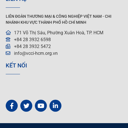
LIÊN ĐOÀN THƯƠNG MẠI &
CÔNG NGHIỆP
VIỆT NAM - CHI
NHÁNH KHU VỰC THÀNH PHỐ HỒ CHÍ MINH
171 Võ Thị Sáu, Phường Xuân Hoà, TP. HCM
+84 28 3932 6598
+84 28 3932 5472
info@vcci-hcm.org.vn
KẾT NỐI