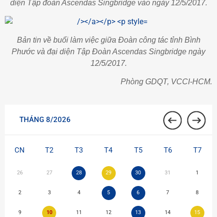
diện Tập đoàn Ascendas Singbridge vào ngày 12/5/2017.
Bản tin về buổi làm việc giữa Đoàn công tác tỉnh Bình
Phước và đại diện Tập Đoàn Ascendas Singbridge ngày
12/5/2017.
Phòng GDQT, VCCI-HCM.
THÁNG 8/2026
CN
T2
T3
T4
T5
T6
T7
26
27
28
29
30
31
1
2
3
4
5
6
7
8
9
10
11
12
13
14
15