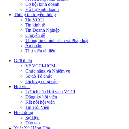
Cơ hội kinh doanh
Hỗ trợ kinh doanh
Thông tin truyền thông
Tin VCCI
Tin kinh tế
Tin Doanh Nghiệp
Chuyên đề
Thông tin Chính sách và Pháp luật
Ấn phẩm
Thư viện tài liệu
Giới thiệu
Về VCCI-HCM
Chức năng và Nhiệm vụ
Sơ đồ Tổ chức
Dịch vụ cung cấp
Hội viên
Lợi ích của Hội viên VCCI
Đăng ký hội viên
Kết nối hội viên
Tin Hội Viên
Hoạt động
Sự kiện
Đào tạo
Xuất Xứ Hàng Hóa