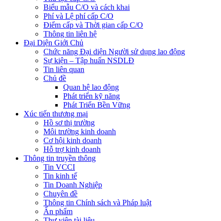
Biểu mẫu C/O và cách khai
Phí và Lệ phí cấp C/O
Điểm cấp và Thời gian cấp C/O
Thông tin liên hệ
Đại Diện Giới Chủ
Chức năng Đại diện Người sử dụng lao động
Sự kiện – Tập huấn NSDLĐ
Tin liên quan
Chủ đề
Quan hệ lao động
Phát triển kỹ năng
Phát Triển Bền Vững
Xúc tiến thương mại
Hồ sơ thị trường
Môi trường kinh doanh
Cơ hội kinh doanh
Hỗ trợ kinh doanh
Thông tin truyền thông
Tin VCCI
Tin kinh tế
Tin Doanh Nghiệp
Chuyên đề
Thông tin Chính sách và Pháp luật
Ấn phẩm
Thư viện tài liệu