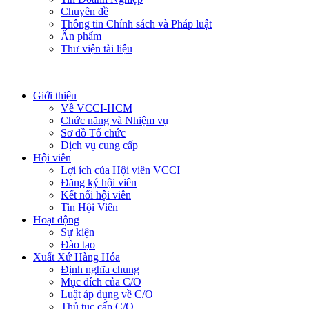
Chuyên đề
Thông tin Chính sách và Pháp luật
Ấn phẩm
Thư viện tài liệu
Giới thiệu
Về VCCI-HCM
Chức năng và Nhiệm vụ
Sơ đồ Tổ chức
Dịch vụ cung cấp
Hội viên
Lợi ích của Hội viên VCCI
Đăng ký hội viên
Kết nối hội viên
Tin Hội Viên
Hoạt động
Sự kiện
Đào tạo
Xuất Xứ Hàng Hóa
Định nghĩa chung
Mục đích của C/O
Luật áp dụng về C/O
Thủ tục cấp C/O