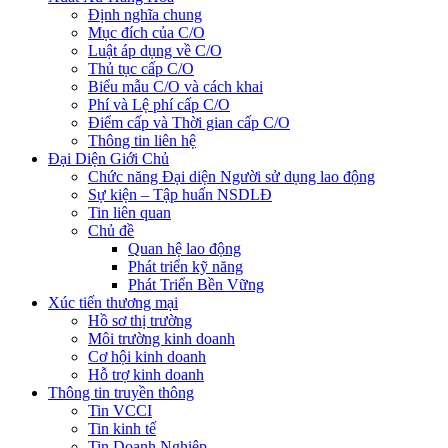
Định nghĩa chung
Mục đích của C/O
Luật áp dụng về C/O
Thủ tục cấp C/O
Biểu mẫu C/O và cách khai
Phí và Lệ phí cấp C/O
Điểm cấp và Thời gian cấp C/O
Thông tin liên hệ
Đại Diện Giới Chủ
Chức năng Đại diện Người sử dụng lao động
Sự kiện – Tập huấn NSDLĐ
Tin liên quan
Chủ đề
Quan hệ lao động
Phát triển kỹ năng
Phát Triển Bền Vững
Xúc tiến thương mại
Hồ sơ thị trường
Môi trường kinh doanh
Cơ hội kinh doanh
Hỗ trợ kinh doanh
Thông tin truyền thông
Tin VCCI
Tin kinh tế
Tin Doanh Nghiệp