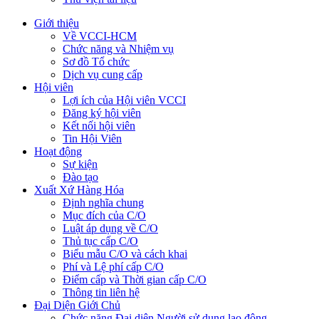
Giới thiệu
Về VCCI-HCM
Chức năng và Nhiệm vụ
Sơ đồ Tổ chức
Dịch vụ cung cấp
Hội viên
Lợi ích của Hội viên VCCI
Đăng ký hội viên
Kết nối hội viên
Tin Hội Viên
Hoạt động
Sự kiện
Đào tạo
Xuất Xứ Hàng Hóa
Định nghĩa chung
Mục đích của C/O
Luật áp dụng về C/O
Thủ tục cấp C/O
Biểu mẫu C/O và cách khai
Phí và Lệ phí cấp C/O
Điểm cấp và Thời gian cấp C/O
Thông tin liên hệ
Đại Diện Giới Chủ
Chức năng Đại diện Người sử dụng lao động