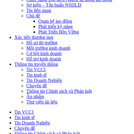
Sự kiện – Tập huấn NSDLĐ
Tin liên quan
Chủ đề
Quan hệ lao động
Phát triển kỹ năng
Phát Triển Bền Vững
Xúc tiến thương mại
Hồ sơ thị trường
Môi trường kinh doanh
Cơ hội kinh doanh
Hỗ trợ kinh doanh
Thông tin truyền thông
Tin VCCI
Tin kinh tế
Tin Doanh Nghiệp
Chuyên đề
Thông tin Chính sách và Pháp luật
Ấn phẩm
Thư viện tài liệu
Tin VCCI
Tin kinh tế
Tin Doanh Nghiệp
Chuyên đề
Thông tin Chính sách và Pháp luật