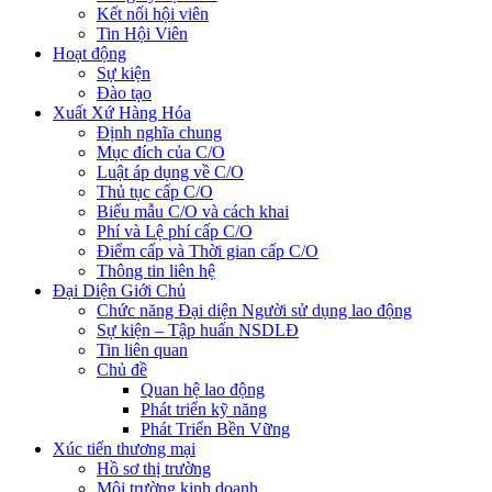
Kết nối hội viên
Tin Hội Viên
Hoạt động
Sự kiện
Đào tạo
Xuất Xứ Hàng Hóa
Định nghĩa chung
Mục đích của C/O
Luật áp dụng về C/O
Thủ tục cấp C/O
Biểu mẫu C/O và cách khai
Phí và Lệ phí cấp C/O
Điểm cấp và Thời gian cấp C/O
Thông tin liên hệ
Đại Diện Giới Chủ
Chức năng Đại diện Người sử dụng lao động
Sự kiện – Tập huấn NSDLĐ
Tin liên quan
Chủ đề
Quan hệ lao động
Phát triển kỹ năng
Phát Triển Bền Vững
Xúc tiến thương mại
Hồ sơ thị trường
Môi trường kinh doanh