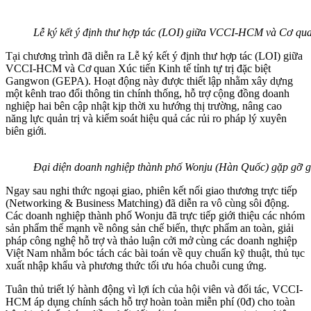
Lễ ký kết ý định thư hợp tác (LOI) giữa VCCI-HCM và Cơ quan
Tại chương trình đã diễn ra Lễ ký kết ý định thư hợp tác (LOI) giữa
VCCI-HCM và Cơ quan Xúc tiến Kinh tế tỉnh tự trị đặc biệt
Gangwon (GEPA). Hoạt động này được thiết lập nhằm xây dựng
một kênh trao đổi thông tin chính thống, hỗ trợ cộng đồng doanh
nghiệp hai bên cập nhật kịp thời xu hướng thị trường, nâng cao
năng lực quản trị và kiểm soát hiệu quả các rủi ro pháp lý xuyên
biên giới.
Đại diện doanh nghiệp thành phố Wonju (Hàn Quốc) gặp gỡ gi
Ngay sau nghi thức ngoại giao, phiên kết nối giao thương trực tiếp
(Networking & Business Matching) đã diễn ra vô cùng sôi động.
Các doanh nghiệp thành phố Wonju đã trực tiếp giới thiệu các nhóm
sản phẩm thế mạnh về nông sản chế biến, thực phẩm an toàn, giải
pháp công nghệ hỗ trợ và thảo luận cởi mở cùng các doanh nghiệp
Việt Nam nhằm bóc tách các bài toán về quy chuẩn kỹ thuật, thủ tục
xuất nhập khẩu và phương thức tối ưu hóa chuỗi cung ứng.
Tuân thủ triết lý hành động vì lợi ích của hội viên và đối tác, VCCI-
HCM áp dụng chính sách hỗ trợ hoàn toàn miễn phí (0đ) cho toàn