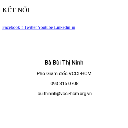
KẾT NỐI
Facebook-f
Twitter
Youtube
Linkedin-in
© Bản quyền
VCCI-HCM
| All rights reserved
Bà Bùi Thị Ninh
Phó Giám đốc VCCI-HCM
093 815 0708
buithininh@vcci-hcm.org.vn