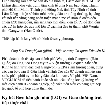
Định hướng sâu hơn về bản đồ địa kinh tế, Giám đốc VCCI-HCM
khẳng định khu vực trung tâm kinh tế phía Nam bao gồm: Thành
phố Hồ Chí Minh, Thành phố Đồng Nai, tỉnh Tây Ninh và tỉnh
Lâm Đồng – hiện sở hữu môi trường đầu tư thông thoáng, hạ tầng
kết nối liên vùng đang hoàn thiện mạnh mẽ và luôn là điểm đến
chiến lược hàng đầu, sẵn sàng tạo mọi điều kiện tối ưu để đón đầu
các dự án hợp tác quy mô lớn từ các nhà đầu tư thành phố Wonju,
tỉnh Gangwon (Hàn Quốc).
Thiết lập hành lang kết nối kinh tế song phương.
Ông Seo DongMyun (giữa) – Viện trưởng Cơ quan Xúc tiến Kinh
Phái đoàn kinh tế cấp cao thành phố Wonju, tỉnh Gangwon (Hàn
Quốc) do Ông Seo DongMyun – Viện trưởng Cơ quan Xúc tiến
Kinh tế tỉnh tự trị đặc biệt Gangwon (GEPA) làm trưởng đoàn, cùng
các cán bộ quản lý điều hành và lãnh đạo của 07 doanh nghiệp sản
xuất, phân phối uy tín hàng đầu của khu vực. Về phía Việt Nam,
VCCI-HCM đã tiến hành khảo sát nhu cầu, sàng lọc kỹ lưỡng và
mời đích danh 05 doanh nghiệp, hội viên tiêu biểu có năng lực hợp
tác quốc tế phù hợp cùng tham dự.
Ký kết Biên bản ghi nhớ (LOI) và Giao thương trực
tiếp thực chất