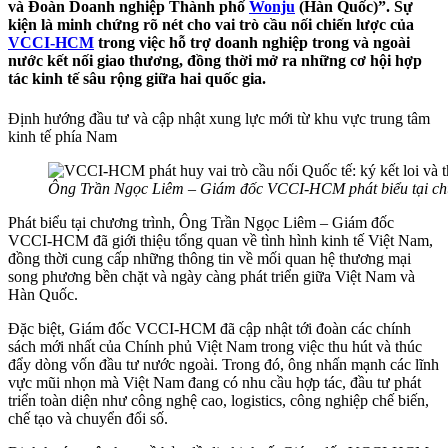
và Đoàn Doanh nghiệp Thành phố
Wonju
(Hàn Quốc)”. Sự
kiện là minh chứng rõ nét cho vai trò cầu nối chiến lược của
VCCI-HCM
trong việc hỗ trợ doanh nghiệp trong và ngoài
nước kết nối giao thương, đồng thời mở ra những cơ hội hợp
tác kinh tế sâu rộng giữa hai quốc gia.
Định hướng đầu tư và cập nhật xung lực mới từ khu vực trung tâm
kinh tế phía Nam
Ông Trần Ngọc Liêm – Giám đốc VCCI-HCM phát biểu tại ch
Phát biểu tại chương trình, Ông Trần Ngọc Liêm – Giám đốc
VCCI-HCM đã giới thiệu tổng quan về tình hình kinh tế Việt Nam,
đồng thời cung cấp những thông tin về mối quan hệ thương mại
song phương bền chặt và ngày càng phát triển giữa Việt Nam và
Hàn Quốc.
Đặc biệt, Giám đốc VCCI-HCM đã cập nhật tới đoàn các chính
sách mới nhất của Chính phủ Việt Nam trong việc thu hút và thúc
đẩy dòng vốn đầu tư nước ngoài. Trong đó, ông nhấn mạnh các lĩnh
vực mũi nhọn mà Việt Nam đang có nhu cầu hợp tác, đầu tư phát
triển toàn diện như công nghệ cao, logistics, công nghiệp chế biến,
chế tạo và chuyển đổi số.