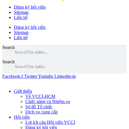
Đăng ký hội viên
Sitemap
Liên hệ
Đăng ký hội viên
Sitemap
Liên hệ
Search
Search
Search
Search
Facebook-f
Twitter
Youtube
Linkedin-in
Giới thiệu
Về VCCI-HCM
Chức năng và Nhiệm vụ
Sơ đồ Tổ chức
Dịch vụ cung cấp
Hội viên
Lợi ích của Hội viên VCCI
Đăng ký hội viên