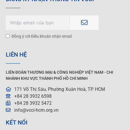
Đồng ý với Điều khoản nhận email
LIÊN HỆ
LIÊN ĐOÀN THƯƠNG MẠI &
CÔNG NGHIỆP
VIỆT NAM - CHI
NHÁNH KHU VỰC THÀNH PHỐ HỒ CHÍ MINH
171 Võ Thị Sáu, Phường Xuân Hoà, TP. HCM
+84 28 3932 6598
+84 28 3932 5472
info@vcci-hcm.org.vn
KẾT NỐI