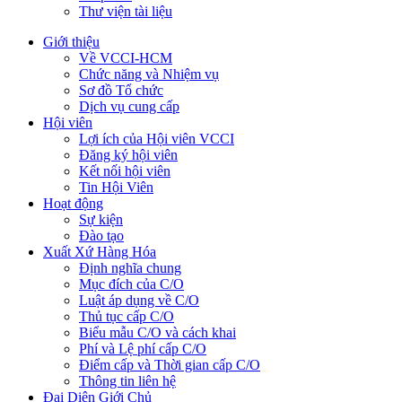
Thư viện tài liệu
Giới thiệu
Về VCCI-HCM
Chức năng và Nhiệm vụ
Sơ đồ Tổ chức
Dịch vụ cung cấp
Hội viên
Lợi ích của Hội viên VCCI
Đăng ký hội viên
Kết nối hội viên
Tin Hội Viên
Hoạt động
Sự kiện
Đào tạo
Xuất Xứ Hàng Hóa
Định nghĩa chung
Mục đích của C/O
Luật áp dụng về C/O
Thủ tục cấp C/O
Biểu mẫu C/O và cách khai
Phí và Lệ phí cấp C/O
Điểm cấp và Thời gian cấp C/O
Thông tin liên hệ
Đại Diện Giới Chủ