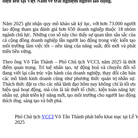
diện lớn tại Việt Nam về trải nghiệm người lao động.
Năm 2025 ghi nhận quy mô khảo sát kỷ lục, với hơn 73.000 người
lao động tham gia đánh giá hơn 650 doanh nghiệp thuộc 18 nhóm
ngành chủ lực. Những con số này cho thấy sự quan tâm sâu sắc của
cả cộng đồng doanh nghiệp lẫn người lao động trong việc kiến tạo
môi trường làm việc tốt – nền tảng của năng suất, đổi mới và phát
triển bền vững.
Theo ông Võ Tân Thành – Phó Chủ tịch VCCI, năm 2025 là thời
điểm quan trọng. Trí tuệ nhân tạo, tự động hoá và chuyển đổi số
đang viết lại cấu trúc vận hành của doanh nghiệp, thay đổi căn bản
các mô hình kinh doanh cũng như phương thức quản trị nhân sự.
Thách thức đặt ra cho các nhà lãnh đạo hôm nay không chỉ là tối ưu
hiệu quả hoạt động, mà còn là tái thiết tổ chức, kiện toàn năng lực
nhân sự, phát triển kỹ năng mới, tạo môi trường cho người lao động
thích ứng, sáng tạo và bứt phá.
Phó Chủ tịch
VCCI
Võ Tân Thành phát biểu khai mạc tại Lễ V
2025