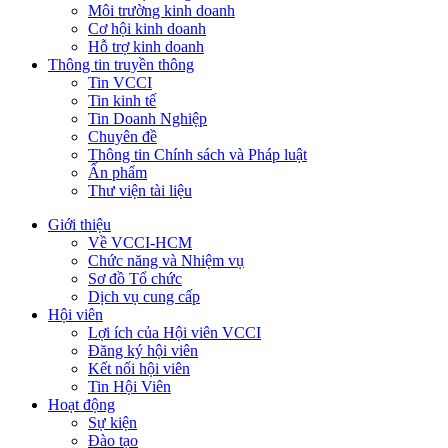
Môi trường kinh doanh
Cơ hội kinh doanh
Hỗ trợ kinh doanh
Thông tin truyền thông
Tin VCCI
Tin kinh tế
Tin Doanh Nghiệp
Chuyên đề
Thông tin Chính sách và Pháp luật
Ấn phẩm
Thư viện tài liệu
Giới thiệu
Về VCCI-HCM
Chức năng và Nhiệm vụ
Sơ đồ Tổ chức
Dịch vụ cung cấp
Hội viên
Lợi ích của Hội viên VCCI
Đăng ký hội viên
Kết nối hội viên
Tin Hội Viên
Hoạt động
Sự kiện
Đào tạo