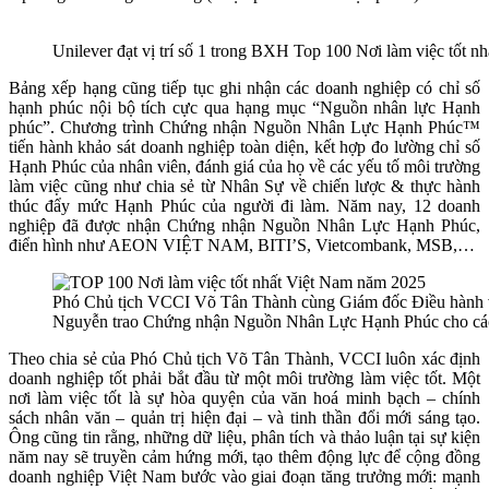
Unilever đạt vị trí số 1 trong BXH Top 100 Nơi làm việc tốt 
Bảng xếp hạng cũng tiếp tục ghi nhận các doanh nghiệp có chỉ số
hạnh phúc nội bộ tích cực qua hạng mục “Nguồn nhân lực Hạnh
phúc”. Chương trình Chứng nhận Nguồn Nhân Lực Hạnh Phúc™
tiến hành khảo sát doanh nghiệp toàn diện, kết hợp đo lường chỉ số
Hạnh Phúc của nhân viên, đánh giá của họ về các yếu tố môi trường
làm việc cũng như chia sẻ từ Nhân Sự về chiến lược & thực hành
thúc đẩy mức Hạnh Phúc của người đi làm. Năm nay, 12 doanh
nghiệp đã được nhận Chứng nhận Nguồn Nhân Lực Hạnh Phúc,
điển hình như AEON VIỆT NAM, BITI’S, Vietcombank, MSB,…
Phó Chủ tịch VCCI Võ Tân Thành cùng Giám đốc Điều hành
Nguyễn trao Chứng nhận Nguồn Nhân Lực Hạnh Phúc cho cá
Theo chia sẻ của Phó Chủ tịch Võ Tân Thành, VCCI luôn xác định
doanh nghiệp tốt phải bắt đầu từ một môi trường làm việc tốt. Một
nơi làm việc tốt là sự hòa quyện của văn hoá minh bạch – chính
sách nhân văn – quản trị hiện đại – và tinh thần đổi mới sáng tạo.
Ông cũng tin rằng, những dữ liệu, phân tích và thảo luận tại sự kiện
năm nay sẽ truyền cảm hứng mới, tạo thêm động lực để cộng đồng
doanh nghiệp Việt Nam bước vào giai đoạn tăng trưởng mới: mạnh