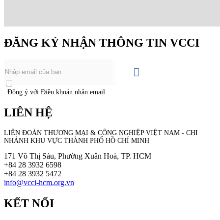
ĐĂNG KÝ NHẬN THÔNG TIN VCCI
Đồng ý với Điều khoản nhận email
LIÊN HỆ
LIÊN ĐOÀN THƯƠNG MẠI &
CÔNG NGHIỆP
VIỆT NAM - CHI
NHÁNH KHU VỰC THÀNH PHỐ HỒ CHÍ MINH
171 Võ Thị Sáu, Phường Xuân Hoà, TP. HCM
+84 28 3932 6598
+84 28 3932 5472
info@vcci-hcm.org.vn
KẾT NỐI