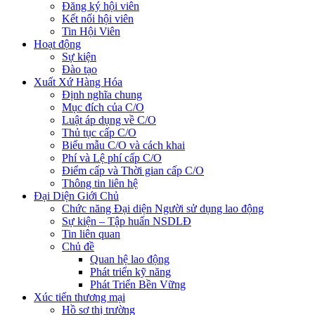
Đăng ký hội viên
Kết nối hội viên
Tin Hội Viên
Hoạt động
Sự kiện
Đào tạo
Xuất Xứ Hàng Hóa
Định nghĩa chung
Mục đích của C/O
Luật áp dụng về C/O
Thủ tục cấp C/O
Biểu mẫu C/O và cách khai
Phí và Lệ phí cấp C/O
Điểm cấp và Thời gian cấp C/O
Thông tin liên hệ
Đại Diện Giới Chủ
Chức năng Đại diện Người sử dụng lao động
Sự kiện – Tập huấn NSDLĐ
Tin liên quan
Chủ đề
Quan hệ lao động
Phát triển kỹ năng
Phát Triển Bền Vững
Xúc tiến thương mại
Hồ sơ thị trường