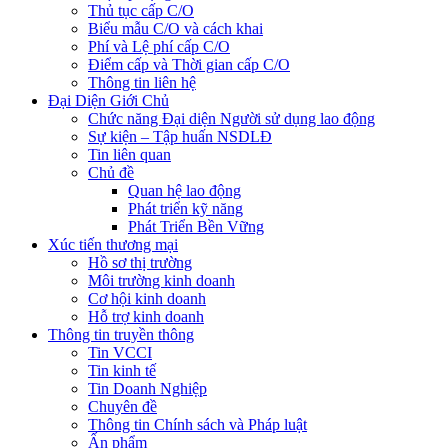
Thủ tục cấp C/O
Biểu mẫu C/O và cách khai
Phí và Lệ phí cấp C/O
Điểm cấp và Thời gian cấp C/O
Thông tin liên hệ
Đại Diện Giới Chủ
Chức năng Đại diện Người sử dụng lao động
Sự kiện – Tập huấn NSDLĐ
Tin liên quan
Chủ đề
Quan hệ lao động
Phát triển kỹ năng
Phát Triển Bền Vững
Xúc tiến thương mại
Hồ sơ thị trường
Môi trường kinh doanh
Cơ hội kinh doanh
Hỗ trợ kinh doanh
Thông tin truyền thông
Tin VCCI
Tin kinh tế
Tin Doanh Nghiệp
Chuyên đề
Thông tin Chính sách và Pháp luật
Ấn phẩm