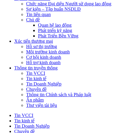
Chức năng Đại diện Người sử dụng lao động
Sự kiện – Tập huấn NSDLĐ
Tin liên quan
Chủ đề
Quan hệ lao động
Phát triển kỹ năng
Phát Triển Bền Vững
Xúc tiến thương mại
Hồ sơ thị trường
Môi trường kinh doanh
Cơ hội kinh doanh
Hỗ trợ kinh doanh
Thông tin truyền thông
Tin VCCI
Tin kinh tế
Tin Doanh Nghiệp
Chuyên đề
Thông tin Chính sách và Pháp luật
Ấn phẩm
Thư viện tài liệu
Tin VCCI
Tin kinh tế
Tin Doanh Nghiệp
Chuyên đề