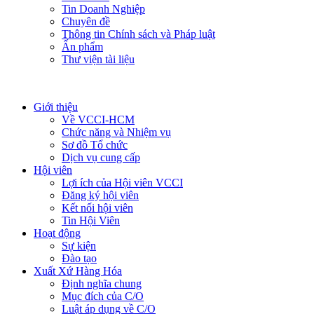
Tin Doanh Nghiệp
Chuyên đề
Thông tin Chính sách và Pháp luật
Ấn phẩm
Thư viện tài liệu
Giới thiệu
Về VCCI-HCM
Chức năng và Nhiệm vụ
Sơ đồ Tổ chức
Dịch vụ cung cấp
Hội viên
Lợi ích của Hội viên VCCI
Đăng ký hội viên
Kết nối hội viên
Tin Hội Viên
Hoạt động
Sự kiện
Đào tạo
Xuất Xứ Hàng Hóa
Định nghĩa chung
Mục đích của C/O
Luật áp dụng về C/O