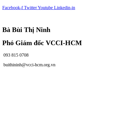
Facebook-f
Twitter
Youtube
Linkedin-in
© Bản quyền
VCCI-HCM
| All rights reserved
Bà Bùi Thị Ninh
Phó Giám đốc VCCI-HCM
093 815 0708
buithininh@vcci-hcm.org.vn