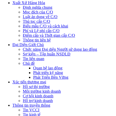
Xuất Xứ Hàng Hóa
Định nghĩa chung
Mục đích của C/O
Luật áp dụng về C/O
Thủ tục cấp C/O
Biểu mẫu C/O và cách khai
Phí và Lệ phí cấp C/O
Điểm cấp và Thời gian cấp C/O
Thông tin liên hệ
Đại Diện Giới Chủ
Chức năng Đại diện Người sử dụng lao động
Sự kiện – Tập huấn NSDLĐ
Tin liên quan
Chủ đề
Quan hệ lao động
Phát triển kỹ năng
Phát Triển Bền Vững
Xúc tiến thương mại
Hồ sơ thị trường
Môi trường kinh doanh
Cơ hội kinh doanh
Hỗ trợ kinh doanh
Thông tin truyền thông
Tin VCCI
Tin kinh tế