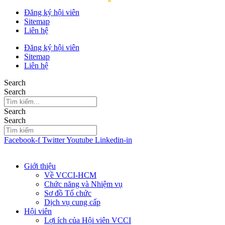
Đăng ký hội viên
Sitemap
Liên hệ
Đăng ký hội viên
Sitemap
Liên hệ
Search
Search
Search
Search
Facebook-f
Twitter
Youtube
Linkedin-in
Giới thiệu
Về VCCI-HCM
Chức năng và Nhiệm vụ
Sơ đồ Tổ chức
Dịch vụ cung cấp
Hội viên
Lợi ích của Hội viên VCCI