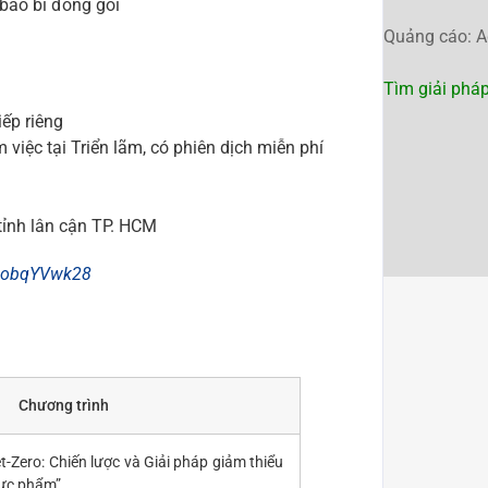
 bao bì đóng gói
Quảng cáo: A
Tìm giải phá
ếp riêng
 việc tại Triển lãm, có phiên dịch miễn phí
i
 tỉnh lân cận TP. HCM
FAobqYVwk28
Chương trình
t-Zero: Chiến lược và Giải pháp giảm thiểu
hực phẩm”