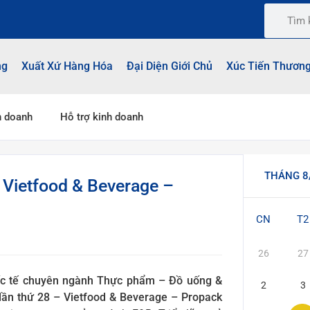
ng
Xuất Xứ Hàng Hóa
Đại Diện Giới Chủ
Xúc Tiến Thươn
h doanh
Hỗ trợ kinh doanh
THÁNG 8
 Vietfood & Beverage –
CN
T2
26
27
ốc tế chuyên ngành Thực phẩm – Đồ uống &
2
3
lần thứ 28
– Vietfood & Beverage – Propack