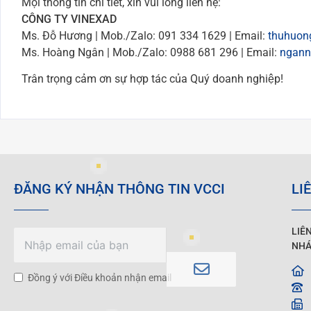
Mọi thông tin chi tiết, xin vui lòng liên hệ:
CÔNG TY VINEXAD
Ms. Đỗ Hương | Mob./Zalo: 091 334 1629 | Email:
thuhuon
Ms. Hoàng Ngân | Mob./Zalo: 0988 681 296 | Email:
ngann
Trân trọng cảm ơn sự hợp tác của Quý doanh nghiệp!
ĐĂNG KÝ NHẬN THÔNG TIN VCCI
LI
LIÊ
NHÁ
Đồng ý với Điều khoản nhận email