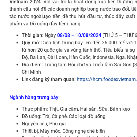
Vietnam 2024
. Với vai trò là hoạt động xúc tiến thương
thành cầu nối để các doanh nghiệp trong nước trao đổi, tiế
tác nước ngoài,tạo tiền đề thu hút đầu tư, thúc đẩy xuất
phẩm và Đồ uống đầy tiềm năng.
Thời gian:
Ngày
08/08 – 10/08/2024
(THỨ 5 – THỨ 6
2
Quy mô:
Diện tích trưng bày lên đến 36.000 m
với 1
từ hơn 20 quốc gia và vùng lãnh thổ. Tiêu biểu là s
Độ, Ba Lan, Đài Loan, Hàn Quốc, Indonesia, Nga, Nhậ
Địa điểm:
Trung tâm Hội chợ và Triển lãm Sài Gòn (SE
Chí Minh
Link đăng ký tham quan:
https://hcm.foodexvietnam
Ngành hàng trưng bày:
Thực phẩm: Thịt, Gia cầm, Hải sản, Sữa, Bánh kẹo
Đồ uống: Trà, Cà phê, Các loại đồ uống
Nguyên liệu, Phụ gia
Thiết bị, Máy móc, Công nghệ chế biến