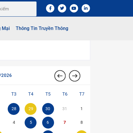
g Mại
Thông Tin Truyền Thông
/2026
T3
T4
T5
T6
T7
28
29
30
31
1
4
5
6
7
8