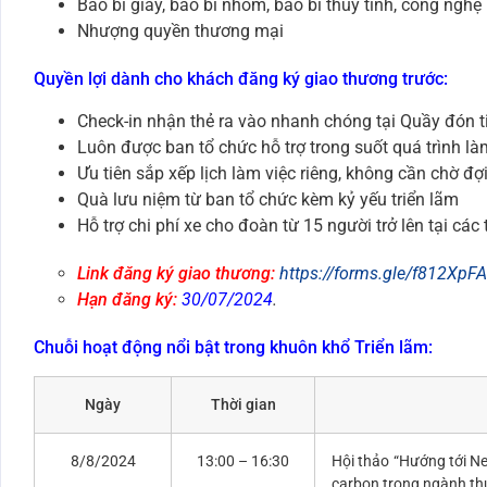
Bao bì giấy, bao bì nhôm, bao bì thủy tinh, công nghệ
Nhượng quyền thương mại
Quyền lợi dành cho khách đăng ký giao thương trước:
Check-in nhận thẻ ra vào nhanh chóng tại Quầy đón ti
Luôn được ban tổ chức hỗ trợ trong suốt quá trình làm
Ưu tiên sắp xếp lịch làm việc riêng, không cần chờ đợ
Quà lưu niệm từ ban tổ chức kèm kỷ yếu triển lãm
Hỗ trợ chi phí xe cho đoàn từ 15 người trở lên tại các
Link đăng ký giao thương:
https://forms.gle/f812Xp
Hạn đăng ký:
30/07/2024
.
Chuỗi hoạt động nổi bật trong khuôn khổ Triển lãm:
Ngày
Thời gian
8/8/2024
13:00 – 16:30
Hội thảo “Hướng tới Ne
carbon trong ngành t