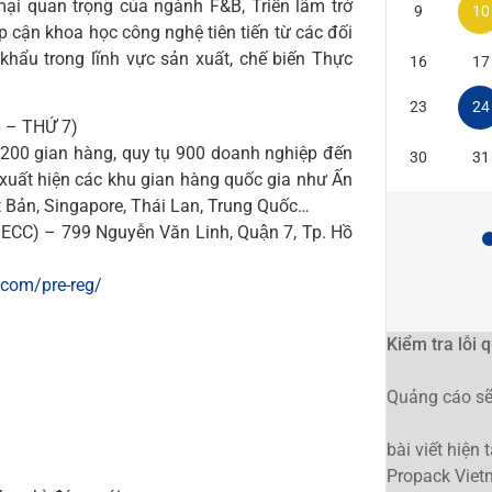
 mại quan trọng của ngành F&B, Triển lãm trở
9
10
p cận khoa học công nghệ tiên tiến từ các đối
 khẩu trong lĩnh vực sản xuất, chế biến Thực
16
17
23
24
 – THỨ 7)
200 gian hàng, quy tụ 900 doanh nghiệp đến
30
31
ự xuất hiện các khu gian hàng quốc gia như Ấn
t Bản, Singapore, Thái Lan, Trung Quốc…
CC) – 799 Nguyễn Văn Linh, Quận 7, Tp. Hồ
.com/pre-reg/
Kiểm tra lỗi 
Quảng cáo sẽ 
bài viết hiện
Propack Viet