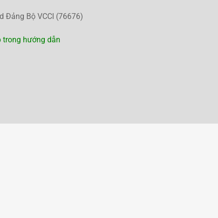
d Đảng Bộ VCCI (76676)
p trong hướng dẫn