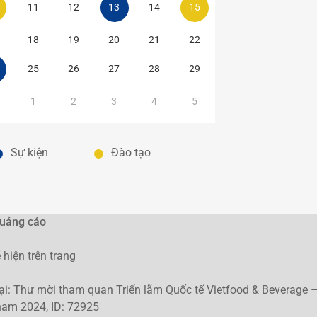
11
12
13
14
15
18
19
20
21
22
25
26
27
28
29
1
2
3
4
5
Sự kiện
Đào tạo
quảng cáo
hiện trên trang
 tại: Thư mời tham quan Triển lãm Quốc tế Vietfood & Beverage 
nam 2024, ID: 72925