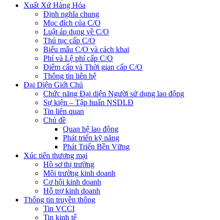
Xuất Xứ Hàng Hóa
Định nghĩa chung
Mục đích của C/O
Luật áp dụng về C/O
Thủ tục cấp C/O
Biểu mẫu C/O và cách khai
Phí và Lệ phí cấp C/O
Điểm cấp và Thời gian cấp C/O
Thông tin liên hệ
Đại Diện Giới Chủ
Chức năng Đại diện Người sử dụng lao động
Sự kiện – Tập huấn NSDLĐ
Tin liên quan
Chủ đề
Quan hệ lao động
Phát triển kỹ năng
Phát Triển Bền Vững
Xúc tiến thương mại
Hồ sơ thị trường
Môi trường kinh doanh
Cơ hội kinh doanh
Hỗ trợ kinh doanh
Thông tin truyền thông
Tin VCCI
Tin kinh tế