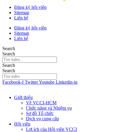
Đăng ký hội viên
Sitemap
Liên hệ
Đăng ký hội viên
Sitemap
Liên hệ
Search
Search
Search
Search
Facebook-f
Twitter
Youtube
Linkedin-in
Giới thiệu
Về VCCI-HCM
Chức năng và Nhiệm vụ
Sơ đồ Tổ chức
Dịch vụ cung cấp
Hội viên
Lợi ích của Hội viên VCCI