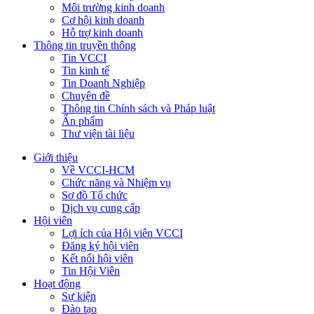
Môi trường kinh doanh
Cơ hội kinh doanh
Hỗ trợ kinh doanh
Thông tin truyền thông
Tin VCCI
Tin kinh tế
Tin Doanh Nghiệp
Chuyên đề
Thông tin Chính sách và Pháp luật
Ấn phẩm
Thư viện tài liệu
Giới thiệu
Về VCCI-HCM
Chức năng và Nhiệm vụ
Sơ đồ Tổ chức
Dịch vụ cung cấp
Hội viên
Lợi ích của Hội viên VCCI
Đăng ký hội viên
Kết nối hội viên
Tin Hội Viên
Hoạt động
Sự kiện
Đào tạo