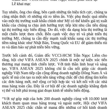
Lễ khai mạc
Tuy nhiên, ông cho rằng, bên cạnh những tín hiệu tích cực, chúng ta
cũng nhận thức rõ những rủi ro tiềm ẩn. Việc phụ thuộc quá nhiều
vào một thị trường xuất khẩu chính như Mỹ có thể khiến giá trị xuất
khẩu của chúng ta chịu ảnh hưởng trực tiếp khi nhu cầu tiêu dùng
tại thị trường này biến động. Do đó, việc đa dạng hóa thị trường là
một chiến lược then chốt. Bên cạnh việc duy trì và phát triển thị
trường Mỹ, chúng ta cần đẩy mạnh xuất khẩu sang các thị trường
tiềm năng khác như Nhật Bản, Trung Quốc và EU để giảm thiểu rủi
ro và đảm bảo sự phát triển bền vững.
Trước bối cảnh đó, Giám đốc VCCI-HCM Trần Ngọc Liêm cho
rằng, hội chợ VIFA ASEAN 2025 chính là một sự kiện xúc tiến
thương mại mang tính chiến lược. Với tinh thần linh hoạt và sáng
tạo, VIFA ASEAN 2025 không chỉ là cầu nối giúp các doanh
nghiệp Việt Nam tiếp cận cộng đồng doanh nghiệp Đông Nam Á và
quốc tế mà còn tạo ra một nền tảng vững chắc để chủ động tìm kiếm
các đơn hàng mới, mở rộng cơ hội hợp tác và kết nối với các nhà
mua hàng toàn cầu. Đây là cơ hội để các doanh nghiệp khẳng định
vị thế và bứt phá trong giai đoạn kinh tế nhiều biến động.
“Với sự góp mặt của hơn 200 doanh nghiệp cùng với 10.000 lượt
khách tham quan mua hàng trong và ngoài nước, Hội chợ VIFA
ASEAN 2025 chắc chắn sẽ mang đến những cơ hội kinh doanh