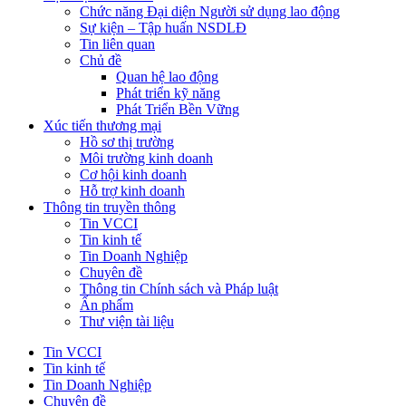
Chức năng Đại diện Người sử dụng lao động
Sự kiện – Tập huấn NSDLĐ
Tin liên quan
Chủ đề
Quan hệ lao động
Phát triển kỹ năng
Phát Triển Bền Vững
Xúc tiến thương mại
Hồ sơ thị trường
Môi trường kinh doanh
Cơ hội kinh doanh
Hỗ trợ kinh doanh
Thông tin truyền thông
Tin VCCI
Tin kinh tế
Tin Doanh Nghiệp
Chuyên đề
Thông tin Chính sách và Pháp luật
Ấn phẩm
Thư viện tài liệu
Tin VCCI
Tin kinh tế
Tin Doanh Nghiệp
Chuyên đề