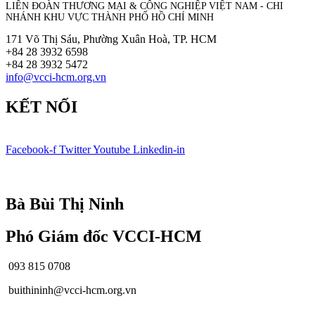
LIÊN ĐOÀN THƯƠNG MẠI &
CÔNG NGHIỆP
VIỆT NAM - CHI
NHÁNH KHU VỰC THÀNH PHỐ HỒ CHÍ MINH
171 Võ Thị Sáu, Phường Xuân Hoà, TP. HCM
+84 28 3932 6598
+84 28 3932 5472
info@vcci-hcm.org.vn
KẾT NỐI
Facebook-f
Twitter
Youtube
Linkedin-in
© Bản quyền
VCCI-HCM
| All rights reserved
Bà Bùi Thị Ninh
Phó Giám đốc VCCI-HCM
093 815 0708
buithininh@vcci-hcm.org.vn