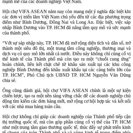
mạnh mẽ của các doanh nghiệp Việt Nam.
Hội chợ VIFA ASEAN năm nay còn mang một ý nghĩa đặc biệt khi
các đơn vị triển lãm Việt Nam chủ yếu đến từ các địa phương trọng
điểm như Bình Dương, Đồng Nai và Long An. Đặc biệt, việc sáp
nhập Bình Dương vào TP. HCM đã nâng tầm quy mô và sức mạnh
của thành phố.
“Với sự sáp nhập này, TP. HCM đã mở rộng diện tích và dân số, trở
thành một siêu đô thị, một trung tâm công nghiệp, thương mại và
dịch vụ có quy mô lớn nhất cả nước. Điều này không chỉ củng cố vị
thế kinh tế của Thành phố mà còn tạo ra một “chuỗi cung ứng”
hoàn chỉnh, liên kết chặt chẽ từ khâu sản xuất tại các khu công
nghiệp Bình Dương đến khâu xuất khẩu tại các cảng biển lớn của
TP. HCM”, Phó Chủ tịch UBND TP. HCM Nguyễn Văn Dũng
chia sẻ.
Ông cũng đánh giá, hội chợ VIFA ASEAN chính là một sự kiện
chiến lược, tạo ra một nền tảng vững chắc để các doanh nghiệp chủ
động tìm kiếm các đơn hàng mới, mở rộng cơ hội hợp tác và kết nối
với các nhà mua hàng toàn cầu.
Hội chợ không chỉ giúp các doanh nghiệp của Thành phố tiếp cận
thị trường quốc tế, mà còn góp phần củng cố vị thế của TP. HCM
như một trung tâm giao thương quốc tế, thúc đẩy sự phát triển kinh
tế chung của toàn Thành phố và cả vùng kinh tế trọng điểm phía