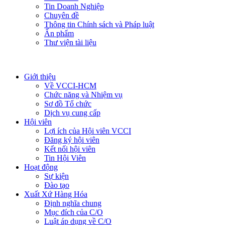
Tin Doanh Nghiệp
Chuyên đề
Thông tin Chính sách và Pháp luật
Ấn phẩm
Thư viện tài liệu
Giới thiệu
Về VCCI-HCM
Chức năng và Nhiệm vụ
Sơ đồ Tổ chức
Dịch vụ cung cấp
Hội viên
Lợi ích của Hội viên VCCI
Đăng ký hội viên
Kết nối hội viên
Tin Hội Viên
Hoạt động
Sự kiện
Đào tạo
Xuất Xứ Hàng Hóa
Định nghĩa chung
Mục đích của C/O
Luật áp dụng về C/O