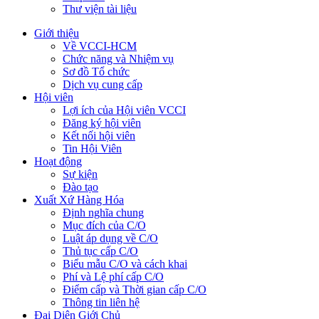
Thư viện tài liệu
Giới thiệu
Về VCCI-HCM
Chức năng và Nhiệm vụ
Sơ đồ Tổ chức
Dịch vụ cung cấp
Hội viên
Lợi ích của Hội viên VCCI
Đăng ký hội viên
Kết nối hội viên
Tin Hội Viên
Hoạt động
Sự kiện
Đào tạo
Xuất Xứ Hàng Hóa
Định nghĩa chung
Mục đích của C/O
Luật áp dụng về C/O
Thủ tục cấp C/O
Biểu mẫu C/O và cách khai
Phí và Lệ phí cấp C/O
Điểm cấp và Thời gian cấp C/O
Thông tin liên hệ
Đại Diện Giới Chủ