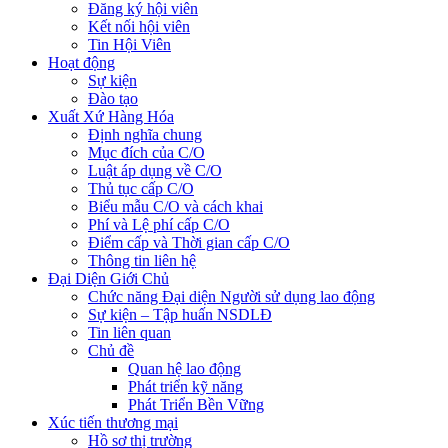
Đăng ký hội viên
Kết nối hội viên
Tin Hội Viên
Hoạt động
Sự kiện
Đào tạo
Xuất Xứ Hàng Hóa
Định nghĩa chung
Mục đích của C/O
Luật áp dụng về C/O
Thủ tục cấp C/O
Biểu mẫu C/O và cách khai
Phí và Lệ phí cấp C/O
Điểm cấp và Thời gian cấp C/O
Thông tin liên hệ
Đại Diện Giới Chủ
Chức năng Đại diện Người sử dụng lao động
Sự kiện – Tập huấn NSDLĐ
Tin liên quan
Chủ đề
Quan hệ lao động
Phát triển kỹ năng
Phát Triển Bền Vững
Xúc tiến thương mại
Hồ sơ thị trường