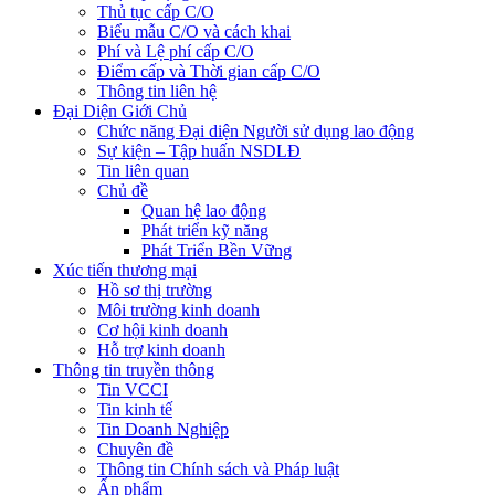
Thủ tục cấp C/O
Biểu mẫu C/O và cách khai
Phí và Lệ phí cấp C/O
Điểm cấp và Thời gian cấp C/O
Thông tin liên hệ
Đại Diện Giới Chủ
Chức năng Đại diện Người sử dụng lao động
Sự kiện – Tập huấn NSDLĐ
Tin liên quan
Chủ đề
Quan hệ lao động
Phát triển kỹ năng
Phát Triển Bền Vững
Xúc tiến thương mại
Hồ sơ thị trường
Môi trường kinh doanh
Cơ hội kinh doanh
Hỗ trợ kinh doanh
Thông tin truyền thông
Tin VCCI
Tin kinh tế
Tin Doanh Nghiệp
Chuyên đề
Thông tin Chính sách và Pháp luật
Ấn phẩm