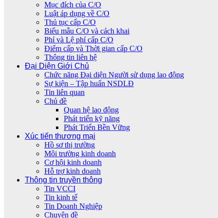
Mục đích của C/O
Luật áp dụng về C/O
Thủ tục cấp C/O
Biểu mẫu C/O và cách khai
Phí và Lệ phí cấp C/O
Điểm cấp và Thời gian cấp C/O
Thông tin liên hệ
Đại Diện Giới Chủ
Chức năng Đại diện Người sử dụng lao động
Sự kiện – Tập huấn NSDLĐ
Tin liên quan
Chủ đề
Quan hệ lao động
Phát triển kỹ năng
Phát Triển Bền Vững
Xúc tiến thương mại
Hồ sơ thị trường
Môi trường kinh doanh
Cơ hội kinh doanh
Hỗ trợ kinh doanh
Thông tin truyền thông
Tin VCCI
Tin kinh tế
Tin Doanh Nghiệp
Chuyên đề