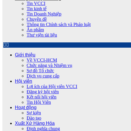
Tin VCCI
Tin kinh tế
Tin Doanh Nghiệp
Chuyên đề
Thông tin Chính sách và Pháp luật
Ấn phẩm
Thư viện tài liệu
Giới thiệu
Về VCCI-HCM
Chức năng và Nhiệm vụ
Sơ đồ Tổ chức
Dịch vụ cung cấp
Hội viên
Lợi ích của Hội viên VCCI
Đăng ký hội viên
Kết nối hội viên
Tin Hội Viên
Hoạt động
Sự kiện
Đào tạo
Xuất Xứ Hàng Hóa
Định nghĩa chung