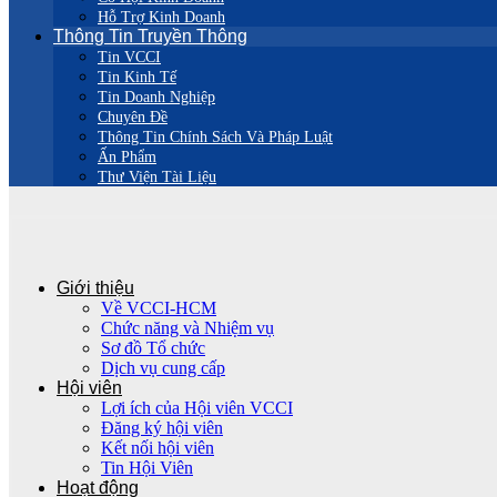
Hỗ Trợ Kinh Doanh
Thông Tin Truyền Thông
Tin VCCI
Tin Kinh Tế
Tin Doanh Nghiệp
Chuyên Đề
Thông Tin Chính Sách Và Pháp Luật
Ấn Phẩm
Thư Viện Tài Liệu
Giới thiệu
Về VCCI-HCM
Chức năng và Nhiệm vụ
Sơ đồ Tổ chức
Dịch vụ cung cấp
Hội viên
Lợi ích của Hội viên VCCI
Đăng ký hội viên
Kết nối hội viên
Tin Hội Viên
Hoạt động