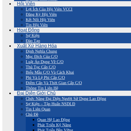
Hội Viên
Lợi Ích Của Hội Viên VCCI
Đăng Ký Hội Viên
Kết Nối Hội Viên
Tin Hội Viên
Hoạt Động
Sự Kiện
Đào Tạo
Xuất Xứ Hàng Hóa
Định Nghĩa Chung
Mục Đích Của C/O
Luật Áp Dụng Về C/O
Thủ Tục Cấp C/O
Biểu Mẫu C/O Và Cách Khai
Phí Và Lệ Phí Cấp C/O
Điểm Cấp Và Thời Gian Cấp C/O
Thông Tin Liên Hệ
Đại Diện Giới Chủ
Chức Năng Đại Diện Người Sử Dụng Lao Động
Sự Kiện – Tập Huấn NSDLĐ
Tin Liên Quan
Chủ Đề
Quan Hệ Lao Động
Phát Triển Kỹ Năng
Phát Triển Bền Vững