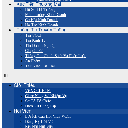
Xúc Tiến Thương Mại
Hồ Sơ Thị Trường
Môi Trường Kinh Doanh
Cơ Hội Kinh Doanh
Hỗ Trợ Kinh Doanh
Thông Tin Truyền Thông
Tin VCCI
Tin Kinh Tế
Tin Doanh Nghiệp
Chuyên Đề
Thông Tin Chính Sách Và Pháp Luật
Ấn Phẩm
Thư Viện Tài Liệu
Giới Thiệu
Về VCCI-HCM
Chức Năng Và Nhiệm Vụ
Sơ Đồ Tổ Chức
Dịch Vụ Cung Cấp
Hội Viên
Lợi Ích Của Hội Viên VCCI
Đăng Ký Hội Viên
Kết Nối Hội Viên