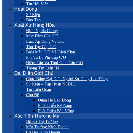
Tin Hội Viên
Hoạt Động
Sự Kiện
Đào Tạo
Xuất Xứ Hàng Hóa
Định Nghĩa Chung
Mục Đích Của C/O
Luật Áp Dụng Về C/O
Thủ Tục Cấp C/O
Biểu Mẫu C/O Và Cách Khai
Phí Và Lệ Phí Cấp C/O
Điểm Cấp Và Thời Gian Cấp C/O
Thông Tin Liên Hệ
Đại Diện Giới Chủ
Chức Năng Đại Diện Người Sử Dụng Lao Động
Sự Kiện – Tập Huấn NSDLĐ
Tin Liên Quan
Chủ Đề
Quan Hệ Lao Động
Phát Triển Kỹ Năng
Phát Triển Bền Vững
Xúc Tiến Thương Mại
Hồ Sơ Thị Trường
Môi Trường Kinh Doanh
Cơ Hội Kinh Doanh