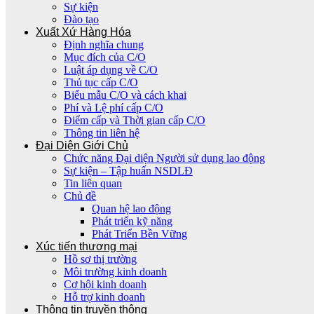
Sự kiện
Đào tạo
Xuất Xứ Hàng Hóa
Định nghĩa chung
Mục đích của C/O
Luật áp dụng về C/O
Thủ tục cấp C/O
Biểu mẫu C/O và cách khai
Phí và Lệ phí cấp C/O
Điểm cấp và Thời gian cấp C/O
Thông tin liên hệ
Đại Diện Giới Chủ
Chức năng Đại diện Người sử dụng lao động
Sự kiện – Tập huấn NSDLĐ
Tin liên quan
Chủ đề
Quan hệ lao động
Phát triển kỹ năng
Phát Triển Bền Vững
Xúc tiến thương mại
Hồ sơ thị trường
Môi trường kinh doanh
Cơ hội kinh doanh
Hỗ trợ kinh doanh
Thông tin truyền thông