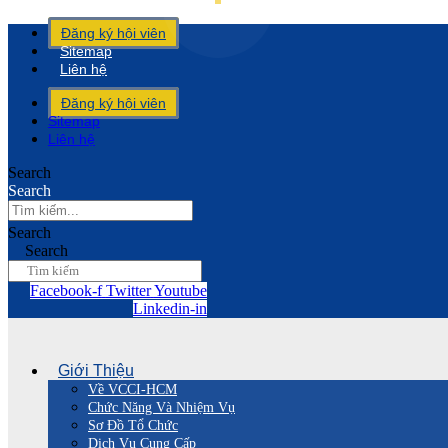
Đăng ký hội viên
Sitemap
Liên hệ
Đăng ký hội viên
Sitemap
Liên hệ
Search
Search
Search
Search
Facebook-f
Twitter
Youtube
Linkedin-in
Giới Thiệu
Về VCCI-HCM
Chức Năng Và Nhiệm Vụ
Sơ Đồ Tổ Chức
Dịch Vụ Cung Cấp