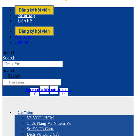
Đăng ký hội viên
Sitemap
Liên hệ
Đăng ký hội viên
Sitemap
Liên hệ
Search
Search
Search
Search
Facebook-
Twitter
Youtube
Linkedin-
f
in
Giới Thiệu
Về VCCI-HCM
Chức Năng Và Nhiệm Vụ
Sơ Đồ Tổ Chức
Dịch Vụ Cung Cấp