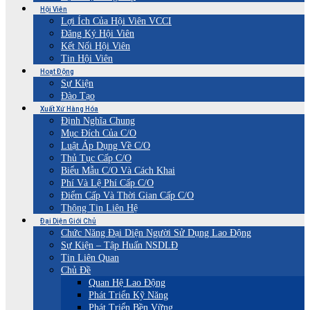
Hội Viên
Lợi Ích Của Hội Viên VCCI
Đăng Ký Hội Viên
Kết Nối Hội Viên
Tin Hội Viên
Hoạt Động
Sự Kiện
Đào Tạo
Xuất Xứ Hàng Hóa
Định Nghĩa Chung
Mục Đích Của C/O
Luật Áp Dụng Về C/O
Thủ Tục Cấp C/O
Biểu Mẫu C/O Và Cách Khai
Phí Và Lệ Phí Cấp C/O
Điểm Cấp Và Thời Gian Cấp C/O
Thông Tin Liên Hệ
Đại Diện Giới Chủ
Chức Năng Đại Diện Người Sử Dụng Lao Động
Sự Kiện – Tập Huấn NSDLĐ
Tin Liên Quan
Chủ Đề
Quan Hệ Lao Động
Phát Triển Kỹ Năng
Phát Triển Bền Vững