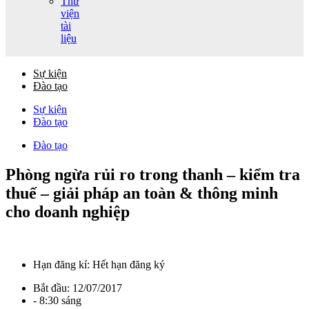
Thư
viện
tài
liệu
Sự kiện
Đào tạo
Sự kiện
Đào tạo
Đào tạo
Phòng ngừa rủi ro trong thanh – kiểm tra
thuế – giải pháp an toàn & thông minh
cho doanh nghiệp
Hạn đăng kí:
Hết hạn đăng ký
Bắt đầu:
12/07/2017
- 8:30 sáng