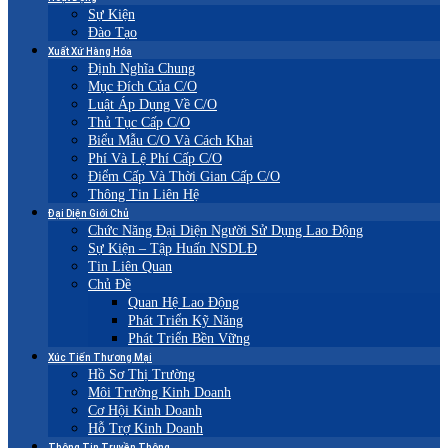
Sự Kiện
Đào Tạo
Xuất Xứ Hàng Hóa
Định Nghĩa Chung
Mục Đích Của C/O
Luật Áp Dụng Về C/O
Thủ Tục Cấp C/O
Biểu Mẫu C/O Và Cách Khai
Phí Và Lệ Phí Cấp C/O
Điểm Cấp Và Thời Gian Cấp C/O
Thông Tin Liên Hệ
Đại Diện Giới Chủ
Chức Năng Đại Diện Người Sử Dụng Lao Động
Sự Kiện – Tập Huấn NSDLĐ
Tin Liên Quan
Chủ Đề
Quan Hệ Lao Động
Phát Triển Kỹ Năng
Phát Triển Bền Vững
Xúc Tiến Thương Mại
Hồ Sơ Thị Trường
Môi Trường Kinh Doanh
Cơ Hội Kinh Doanh
Hỗ Trợ Kinh Doanh
Thông Tin Truyền Thông