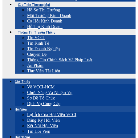
Xúc Tiến Thương Mại
Hồ Sơ Thị Trường
Môi Trường Kinh Doanh
Cơ Hội Kinh Doanh
Hỗ Trợ Kinh Doanh
Thông Tin Truyền Thông
Tin VCCI
Tin Kinh Tế
Tin Doanh Nghiệp
Chuyên Đề
Thông Tin Chính Sách Và Pháp Luật
Ấn Phẩm
Thư Viện Tài Liệu
Giới Thiệu
Về VCCI-HCM
Chức Năng Và Nhiệm Vụ
Sơ Đồ Tổ Chức
Dịch Vụ Cung Cấp
Hội Viên
Lợi Ích Của Hội Viên VCCI
Đăng Ký Hội Viên
Kết Nối Hội Viên
Tin Hội Viên
Hoạt Động