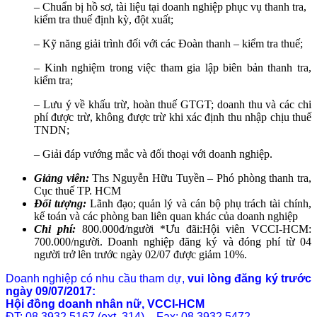
– Chuẩn bị hồ sơ, tài liệu tại doanh nghiệp phục vụ thanh tra,
kiểm tra thuế định kỳ, đột xuất;
– Kỹ năng giải trình đối với các Đoàn thanh – kiểm tra thuế;
– Kinh nghiệm trong việc tham gia lập biên bản thanh tra,
kiểm tra;
– Lưu ý về khấu trừ, hoàn thuế GTGT; doanh thu và các chi
phí được trừ, không được trừ khi xác định thu nhập chịu thuế
TNDN;
– Giải đáp vướng mắc và đối thoại với doanh nghiệp.
Giảng viên:
Ths Nguyễn Hữu Tuyền – Phó phòng thanh tra,
Cục thuế TP. HCM
Đối tượng:
Lãnh đạo; quản lý và cán bộ phụ trách tài chính,
kế toán và các phòng ban liên quan khác của doanh nghiệp
Chi phí:
800.000đ/người *Ưu đãi:Hội viên VCCI-HCM:
700.000/người. Doanh nghiệp đăng ký và đóng phí từ 04
người trở lên trước ngày 02/07 được giảm 10%.
Doanh nghiệp có nhu cầu tham dự,
vui lòng đăng ký trước
ngày 09/07/2017:
Hội đồng doanh nhân nữ, VCCI-HCM
ĐT: 08 3932 5167 (ext. 314) – Fax: 08 3932 5472