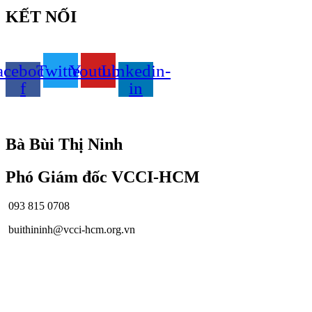
KẾT NỐI
acebook-
Twitter
Youtube
Linkedin-
f
in
© Bản quyền
VCCI-HCM
| All rights reserved
Bà Bùi Thị Ninh
Phó Giám đốc VCCI-HCM
093 815 0708
buithininh@vcci-hcm.org.vn