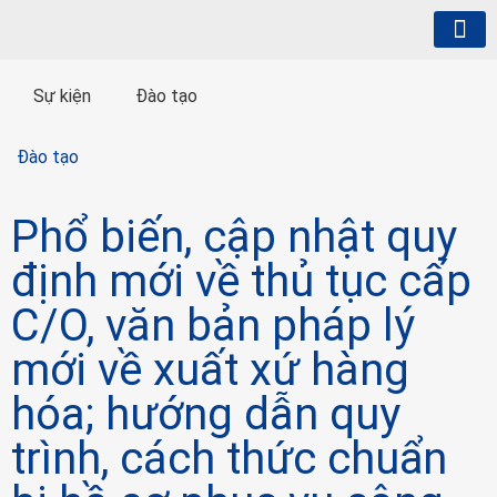
Giới thiệu
Hội viên
Hoạt động
Xuất Xứ Hàng Hóa
Đại Diện Giới Chủ
Xúc tiến thương mại
Thông tin truyền th
Sự kiện
Đào tạo
Đào tạo
Phổ biến, cập nhật quy
định mới về thủ tục cấp
C/O, văn bản pháp lý
mới về xuất xứ hàng
hóa; hướng dẫn quy
trình, cách thức chuẩn