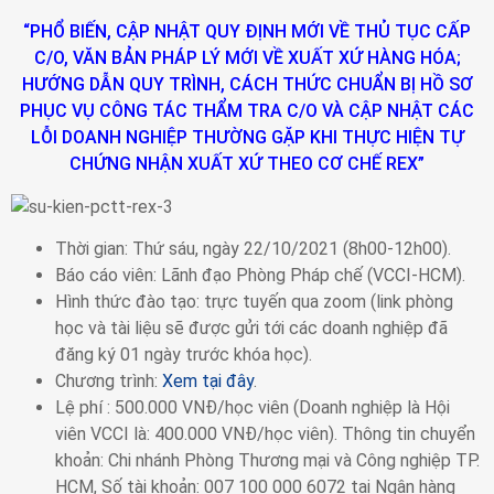
“PHỔ BIẾN, CẬP NHẬT QUY ĐỊNH MỚI VỀ THỦ TỤC CẤP
C/O, VĂN BẢN PHÁP LÝ MỚI VỀ XUẤT XỨ HÀNG HÓA;
HƯỚNG DẪN QUY TRÌNH, CÁCH THỨC CHUẨN BỊ HỒ SƠ
PHỤC VỤ CÔNG TÁC THẨM TRA C/O VÀ CẬP NHẬT CÁC
LỖI DOANH NGHIỆP THƯỜNG GẶP KHI THỰC HIỆN TỰ
CHỨNG NHẬN XUẤT XỨ THEO CƠ CHẾ REX”
Thời gian: Thứ sáu, ngày 22/10/2021 (8h00-12h00).
Báo cáo viên: Lãnh đạo Phòng Pháp chế (VCCI-HCM).
Hình thức đào tạo: trực tuyến qua zoom (link phòng
học và tài liệu sẽ được gửi tới các doanh nghiệp đã
đăng ký 01 ngày trước khóa học).
Chương trình:
Xem tại đây
.
Lệ phí : 500.000 VNĐ/học viên (Doanh nghiệp là Hội
viên VCCI là: 400.000 VNĐ/học viên). Thông tin chuyển
khoản: Chi nhánh Phòng Thương mại và Công nghiệp TP.
HCM, Số tài khoản: 007 100 000 6072 tại Ngân hàng