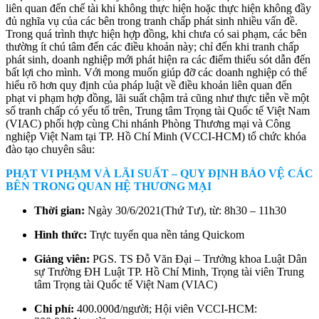
liên quan đến chế tài khi không thực hiện hoặc thực hiện không đầy
đủ nghĩa vụ của các bên trong tranh chấp phát sinh nhiều vấn đề.
Trong quá trình thực hiện hợp đồng, khi chưa có sai phạm, các bên
thường ít chú tâm đến các điều khoản này; chỉ đến khi tranh chấp
phát sinh, doanh nghiệp mới phát hiện ra các điểm thiếu sót dẫn đến
bất lợi cho mình. Với mong muốn giúp đỡ các doanh nghiệp có thể
hiểu rõ hơn quy định của pháp luật về điều khoản liên quan đến
phạt vi phạm hợp đồng, lãi suất chậm trả cũng như thực tiễn về một
số tranh chấp có yếu tố trên, Trung tâm Trọng tài Quốc tế Việt Nam
(VIAC) phối hợp cùng Chi nhánh Phòng Thương mại và Công
nghiệp Việt Nam tại TP. Hồ Chí Minh (VCCI-HCM) tổ chức khóa
đào tạo chuyên sâu:
PHẠT VI PHẠM VÀ LÃI SUẤT – QUY ĐỊNH BẢO VỆ CÁC
BÊN TRONG QUAN HỆ THƯƠNG MẠI
Thời gian:
Ngày 30/6/2021(Thứ Tư), từ: 8h30 – 11h30
Hình thức:
Trực tuyến qua nền tảng Quickom
Giảng viên:
PGS. TS Đỗ Văn Đại – Trưởng khoa Luật Dân
sự Trường ĐH Luật TP. Hồ Chí Minh, Trọng tài viên Trung
tâm Trọng tài Quốc tế Việt Nam (VIAC)
Chi phí:
400.000đ/người; Hội viên VCCI-HCM: