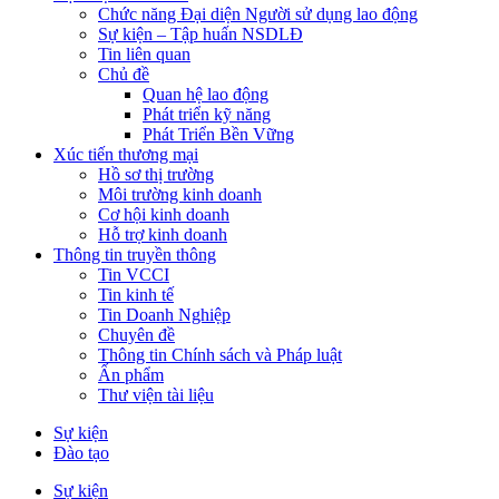
Chức năng Đại diện Người sử dụng lao động
Sự kiện – Tập huấn NSDLĐ
Tin liên quan
Chủ đề
Quan hệ lao động
Phát triển kỹ năng
Phát Triển Bền Vững
Xúc tiến thương mại
Hồ sơ thị trường
Môi trường kinh doanh
Cơ hội kinh doanh
Hỗ trợ kinh doanh
Thông tin truyền thông
Tin VCCI
Tin kinh tế
Tin Doanh Nghiệp
Chuyên đề
Thông tin Chính sách và Pháp luật
Ấn phẩm
Thư viện tài liệu
Sự kiện
Đào tạo
Sự kiện