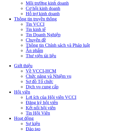
Môi trường kinh doanh
Cơ hội kinh doanh
Hỗ trợ kinh doanh
Thông tin truyền thông
Tin VCCI
Tin kinh tế
Tin Doanh Nghiệp
Chuyên đề
Thông tin Chính sách và Pháp luật
Ấn phẩm
Thư viện tài liệu
Giới thiệu
Về VCCI-HCM
Chức năng và Nhiệm vụ
Sơ đồ Tổ chức
Dịch vụ cung cấp
Hội viên
Lợi ích của Hội viên VCCI
Đăng ký hội viên
Kết nối hội viên
Tin Hội Viên
Hoạt động
Sự kiện
Đào tạo