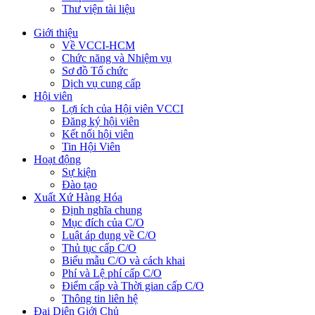
Thư viện tài liệu
Giới thiệu
Về VCCI-HCM
Chức năng và Nhiệm vụ
Sơ đồ Tổ chức
Dịch vụ cung cấp
Hội viên
Lợi ích của Hội viên VCCI
Đăng ký hội viên
Kết nối hội viên
Tin Hội Viên
Hoạt động
Sự kiện
Đào tạo
Xuất Xứ Hàng Hóa
Định nghĩa chung
Mục đích của C/O
Luật áp dụng về C/O
Thủ tục cấp C/O
Biểu mẫu C/O và cách khai
Phí và Lệ phí cấp C/O
Điểm cấp và Thời gian cấp C/O
Thông tin liên hệ
Đại Diện Giới Chủ