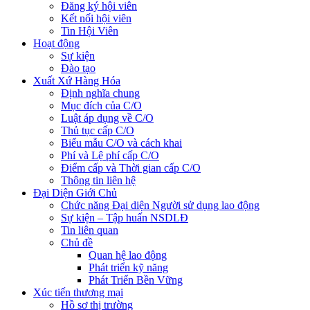
Đăng ký hội viên
Kết nối hội viên
Tin Hội Viên
Hoạt động
Sự kiện
Đào tạo
Xuất Xứ Hàng Hóa
Định nghĩa chung
Mục đích của C/O
Luật áp dụng về C/O
Thủ tục cấp C/O
Biểu mẫu C/O và cách khai
Phí và Lệ phí cấp C/O
Điểm cấp và Thời gian cấp C/O
Thông tin liên hệ
Đại Diện Giới Chủ
Chức năng Đại diện Người sử dụng lao động
Sự kiện – Tập huấn NSDLĐ
Tin liên quan
Chủ đề
Quan hệ lao động
Phát triển kỹ năng
Phát Triển Bền Vững
Xúc tiến thương mại
Hồ sơ thị trường