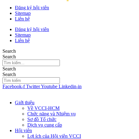
Đăng ký hội viên
Sitemap
Liên hệ
Đăng ký hội viên
Sitemap
Liên hệ
Search
Search
Search
Search
Facebook-f
Twitter
Youtube
Linkedin-in
Giới thiệu
Về VCCI-HCM
Chức năng và Nhiệm vụ
Sơ đồ Tổ chức
Dịch vụ cung cấp
Hội viên
Lợi ích của Hội viên VCCI