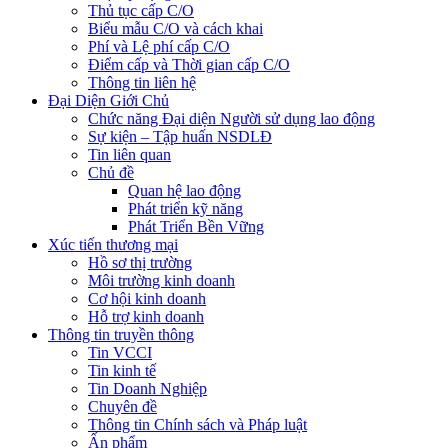
Thủ tục cấp C/O
Biểu mẫu C/O và cách khai
Phí và Lệ phí cấp C/O
Điểm cấp và Thời gian cấp C/O
Thông tin liên hệ
Đại Diện Giới Chủ
Chức năng Đại diện Người sử dụng lao động
Sự kiện – Tập huấn NSDLĐ
Tin liên quan
Chủ đề
Quan hệ lao động
Phát triển kỹ năng
Phát Triển Bền Vững
Xúc tiến thương mại
Hồ sơ thị trường
Môi trường kinh doanh
Cơ hội kinh doanh
Hỗ trợ kinh doanh
Thông tin truyền thông
Tin VCCI
Tin kinh tế
Tin Doanh Nghiệp
Chuyên đề
Thông tin Chính sách và Pháp luật
Ấn phẩm