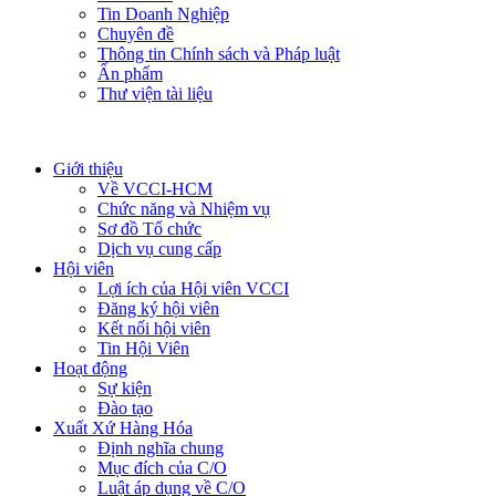
Tin Doanh Nghiệp
Chuyên đề
Thông tin Chính sách và Pháp luật
Ấn phẩm
Thư viện tài liệu
Giới thiệu
Về VCCI-HCM
Chức năng và Nhiệm vụ
Sơ đồ Tổ chức
Dịch vụ cung cấp
Hội viên
Lợi ích của Hội viên VCCI
Đăng ký hội viên
Kết nối hội viên
Tin Hội Viên
Hoạt động
Sự kiện
Đào tạo
Xuất Xứ Hàng Hóa
Định nghĩa chung
Mục đích của C/O
Luật áp dụng về C/O