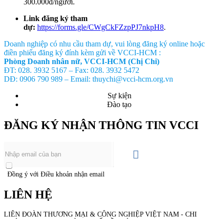
300.000đ/người.
Link đăng ký tham
dự:
https://forms.gle/CWgCkFZzpPJ7nkpH8
.
Doanh nghiệp có nhu cầu tham dự, vui lòng đăng ký online hoặc
điền phiếu đăng ký đính kèm gửi về VCCI-HCM
:
Phòng Doanh nhân nữ, VCCI-HCM (Chị Chi)
ĐT: 028. 3932 5167 – Fax: 028. 3932 5472
DĐ: 0906 790 989 – Email: thuychi@vcci-hcm.org.vn
Sự kiện
Đào tạo
ĐĂNG KÝ NHẬN THÔNG TIN VCCI
Đồng ý với Điều khoản nhận email
LIÊN HỆ
LIÊN ĐOÀN THƯƠNG MẠI &
CÔNG NGHIỆP
VIỆT NAM - CHI