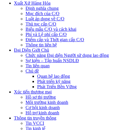
Xuất Xứ Hàng Hóa
Định nghĩa chung
Mục đích của C/O
Luật áp dụng về C/O
Thủ tục cấp C/O
Biểu mẫu C/O và cách khai
Phí và Lệ phí cấp C/O
Điểm cấp và Thời gian cấp C/O
Thông tin liên hệ
Đại Diện Giới Chủ
Chức năng Đại diện Người sử dụng lao động
Sự kiện – Tập huấn NSDLĐ
Tin liên quan
Chủ đề
Quan hệ lao động
Phát triển kỹ năng
Phát Triển Bền Vững
Xúc tiến thương mại
Hồ sơ thị trường
Môi trường kinh doanh
Cơ hội kinh doanh
Hỗ trợ kinh doanh
Thông tin truyền thông
Tin VCCI
Tin kinh tế