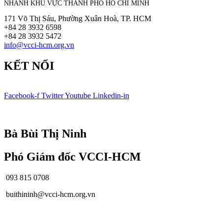
NHÁNH KHU VỰC THÀNH PHỐ HỒ CHÍ MINH
171 Võ Thị Sáu, Phường Xuân Hoà, TP. HCM
+84 28 3932 6598
+84 28 3932 5472
info@vcci-hcm.org.vn
KẾT NỐI
Facebook-f
Twitter
Youtube
Linkedin-in
© Bản quyền
VCCI-HCM
| All rights reserved
Bà Bùi Thị Ninh
Phó Giám đốc VCCI-HCM
093 815 0708
buithininh@vcci-hcm.org.vn