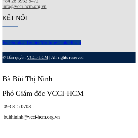
+84 28 3932 5472
info@vcci-hcm.org.vn
KẾT NỐI
Facebook-f
Twitter
Youtube
Linkedin-in
© Bản quyền
VCCI-HCM
| All rights reserved
Bà Bùi Thị Ninh
Phó Giám đốc VCCI-HCM
093 815 0708
buithininh@vcci-hcm.org.vn