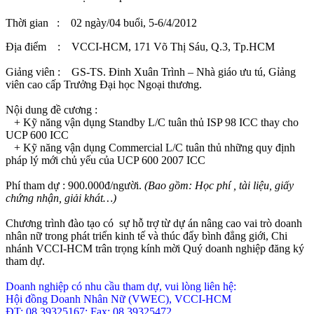
Thời gian :
02 ngày/04 buổi, 5-6/4/2012
Địa điểm :
VCCI-HCM, 171 Võ Thị Sáu, Q.3, Tp.HCM
Giảng viên :
GS-TS. Đinh Xuân Trình
– Nhà giáo ưu tú, Gỉảng
viên cao cấp Trưởng Đại học Ngoại thương.
Nội dung đề cương :
+ Kỹ năng vận dụng Standby L/C tuân thủ ISP 98 ICC thay cho
UCP 600 ICC
+ Kỹ năng vận dụng Commercial L/C tuân thủ những quy định
pháp lý mới chủ yếu của UCP 600 2007 ICC
Phí tham dự : 900.000đ/người
.
(Bao gồm: Học phí , tài liệu, giấy
chứng nhận, giải khát…)
Chương trình đào tạo có sự hỗ trợ từ dự án nâng cao vai trò doanh
nhân nữ trong phát triển kinh tế và thúc đẩy bình đẳng giới, Chi
nhánh VCCI-HCM trân trọng kính mời Quý doanh nghiệp đăng ký
tham dự.
Doanh nghiệp có nhu cầu tham dự, vui lòng liên hệ:
Hội đồng Doanh Nhân Nữ (VWEC), VCCI-HCM
ĐT: 08.39325167; Fax: 08.39325472