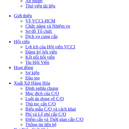
Ấn phẩm
Thư viện tài liệu
Giới thiệu
Về VCCI-HCM
Chức năng và Nhiệm vụ
Sơ đồ Tổ chức
Dịch vụ cung cấp
Hội viên
Lợi ích của Hội viên VCCI
Đăng ký hội viên
Kết nối hội viên
Tin Hội Viên
Hoạt động
Sự kiện
Đào tạo
Xuất Xứ Hàng Hóa
Định nghĩa chung
Mục đích của C/O
Luật áp dụng về C/O
Thủ tục cấp C/O
Biểu mẫu C/O và cách khai
Phí và Lệ phí cấp C/O
Điểm cấp và Thời gian cấp C/O
Thông tin liên hệ