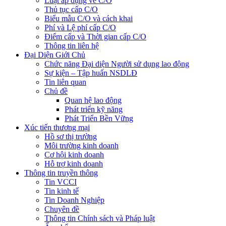
Luật áp dụng về C/O
Thủ tục cấp C/O
Biểu mẫu C/O và cách khai
Phí và Lệ phí cấp C/O
Điểm cấp và Thời gian cấp C/O
Thông tin liên hệ
Đại Diện Giới Chủ
Chức năng Đại diện Người sử dụng lao động
Sự kiện – Tập huấn NSDLĐ
Tin liên quan
Chủ đề
Quan hệ lao động
Phát triển kỹ năng
Phát Triển Bền Vững
Xúc tiến thương mại
Hồ sơ thị trường
Môi trường kinh doanh
Cơ hội kinh doanh
Hỗ trợ kinh doanh
Thông tin truyền thông
Tin VCCI
Tin kinh tế
Tin Doanh Nghiệp
Chuyên đề
Thông tin Chính sách và Pháp luật