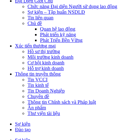
Đại Diện Giới Chủ
Chức năng Đại diện Người sử dụng lao động
Sự kiện – Tập huấn NSDLĐ
Tin liên quan
Chủ đề
Quan hệ lao động
Phát triển kỹ năng
Phát Triển Bền Vững
Xúc tiến thương mại
Hồ sơ thị trường
Môi trường kinh doanh
Cơ hội kinh doanh
Hỗ trợ kinh doanh
Thông tin truyền thông
Tin VCCI
Tin kinh tế
Tin Doanh Nghiệp
Chuyên đề
Thông tin Chính sách và Pháp luật
Ấn phẩm
Thư viện tài liệu
Sự kiện
Đào tạo