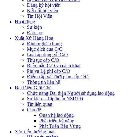
Đăng ký hội viên
Kết nối hội viên
Tin Hội Viên
Hoạt động
Sự kiện
Đào tạo
Xuất Xứ Hàng Hóa
Định nghĩa chung
Mục đích của C/O
Luật áp dụng về C/O
Thủ tục cấp C/O
Biểu mẫu C/O và cách khai
Phí và Lệ phí cấp C/O
Điểm cấp và Thời gian cấp C/O
Thông tin liên hệ
Đại Diện Giới Chủ
Chức năng Đại diện Người sử dụng lao động
Sự kiện – Tập huấn NSDLĐ
Tin liên quan
Chủ đề
Quan hệ lao động
Phát triển kỹ năng
Phát Triển Bền Vững
Xúc tiến thương mại