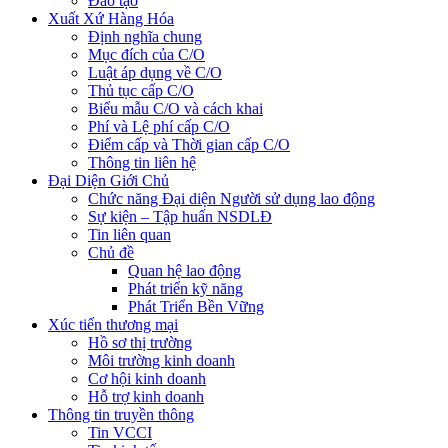
Đào tạo
Xuất Xứ Hàng Hóa
Định nghĩa chung
Mục đích của C/O
Luật áp dụng về C/O
Thủ tục cấp C/O
Biểu mẫu C/O và cách khai
Phí và Lệ phí cấp C/O
Điểm cấp và Thời gian cấp C/O
Thông tin liên hệ
Đại Diện Giới Chủ
Chức năng Đại diện Người sử dụng lao động
Sự kiện – Tập huấn NSDLĐ
Tin liên quan
Chủ đề
Quan hệ lao động
Phát triển kỹ năng
Phát Triển Bền Vững
Xúc tiến thương mại
Hồ sơ thị trường
Môi trường kinh doanh
Cơ hội kinh doanh
Hỗ trợ kinh doanh
Thông tin truyền thông
Tin VCCI