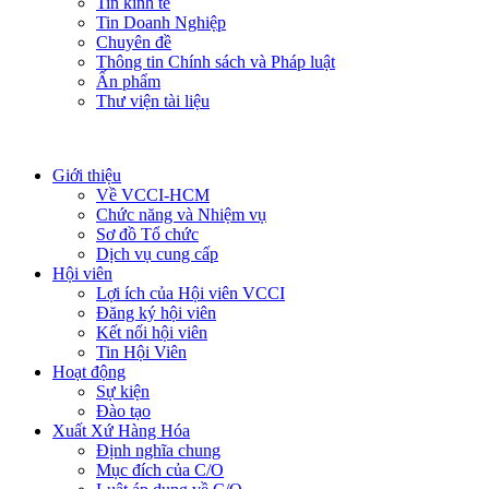
Tin kinh tế
Tin Doanh Nghiệp
Chuyên đề
Thông tin Chính sách và Pháp luật
Ấn phẩm
Thư viện tài liệu
Giới thiệu
Về VCCI-HCM
Chức năng và Nhiệm vụ
Sơ đồ Tổ chức
Dịch vụ cung cấp
Hội viên
Lợi ích của Hội viên VCCI
Đăng ký hội viên
Kết nối hội viên
Tin Hội Viên
Hoạt động
Sự kiện
Đào tạo
Xuất Xứ Hàng Hóa
Định nghĩa chung
Mục đích của C/O