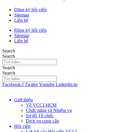
Đăng ký hội viên
Sitemap
Liên hệ
Đăng ký hội viên
Sitemap
Liên hệ
Search
Search
Search
Search
Facebook-f
Twitter
Youtube
Linkedin-in
Giới thiệu
Về VCCI-HCM
Chức năng và Nhiệm vụ
Sơ đồ Tổ chức
Dịch vụ cung cấp
Hội viên
Lợi ích của Hội viên VCCI