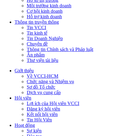
Hồ sơ thị trường
Môi trường kinh doanh
Cơ hội kinh doanh
Hỗ trợ kinh doanh
Thông tin truyền thông
Tin VCCI
Tin kinh tế
Tin Doanh Nghiệp
Chuyên đề
Thông tin Chính sách và Pháp luật
Ấn phẩm
Thư viện tài liệu
Giới thiệu
Về VCCI-HCM
Chức năng và Nhiệm vụ
Sơ đồ Tổ chức
Dịch vụ cung cấp
Hội viên
Lợi ích của Hội viên VCCI
Đăng ký hội viên
Kết nối hội viên
Tin Hội Viên
Hoạt động
Sự kiện