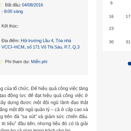
9
10
Bắt đầu:
04/08/2016
- 8:00 sáng
16
17
Kết thúc:
23
24
Địa điểm:
Hội trường Lầu 4, Tòa nhà
30
31
VCCI–HCM, số 171 Võ Thị Sáu, P.7, Q.3
Phí tham dự:
Miễn phí
ông của tổ chức. Để hiệu quả công việc tăng
tạo động lực để đạt hiệu quả công việc ở
 xây dựng được một đội ngũ lãnh đạo thật
vắng một đội ngũ quản lý – cả ở cấp cao và
g trên đà “sa sút” và giảm sức chiến đấu.
ị liệu” đầu tiên, nhưng liệu đó có là giải
ưởng họ và giao trọng trách cho họ.