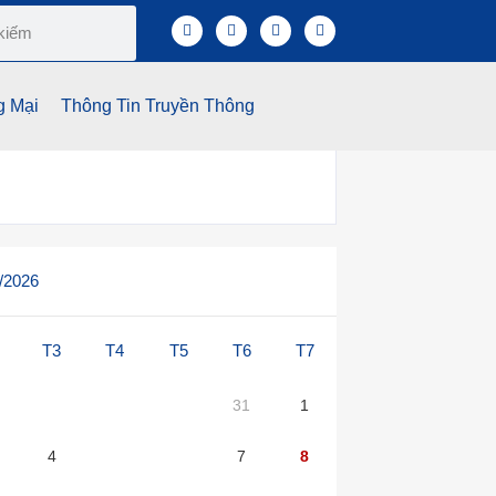
g Mại
Thông Tin Truyền Thông
/2026
T3
T4
T5
T6
T7
28
29
30
31
1
4
5
6
7
8