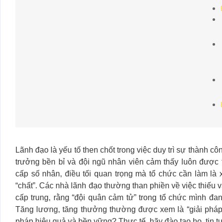
Lãnh đạo là yếu tố then chốt trong việc duy trì sự thành c
trưởng bền bỉ và đội ngũ nhân viên cảm thấy luôn được 
cấp số nhân, điều tối quan trọng mà tổ chức cần làm là
“chất”. Các nhà lãnh đạo thường than phiền về việc thiếu 
cấp trung, rằng “đội quân cảm tử” trong tổ chức mình đan
Tăng lương, tăng thưởng thường được xem là “giải pháp tr
pháp hiệu quả và bền vững? Thực tế, hãy đào tạo họ, tin t