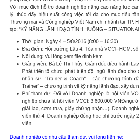
Với mục đích hỗ trợ doanh nghiệp nâng cao năng lực cạn
lý, thúc đẩy hiệu suất công việc tối đa cho mục tiêu t
Thương mại và Công nghiệp Việt Nam chi nhánh tại TP. 
tạo:
“KỸ NĂNG LÃNH ĐẠO TÌNH HUỐNG – SITUATIONA
Thời gian:
Ngày 4 – 5/8/2016 (8:00 – 16:30)
Địa điểm:
Hội trường Lầu 4, Tòa nhà VCCI–HCM, số 
Nội dung:
Vui lòng xem file đính kèm
Giảng viên:
Bà Lê Thị Thủy, Giám đốc điều hành Law
Phát triển tổ chức, phát triển đội ngũ lãnh đạo cho 
nhân sự, “Trainer & Coach” – các chương trình đà
Trainer” – chương trình về kỹ năng lãnh đạo, xây dựn
Phí tham dự:
Đối với Doanh nghiệp là hội viên VC
nghiệp chưa là hội viên VCCI: 3.600.000 VNĐ/người 
giải lao, cơm trưa, giấy chứng nhận…). Doanh ngh
viên thứ 4, Doanh nghiệp đóng học phí
trước ngày 
viên.
Doanh nghiệp có nhu cầu tham dự, vui lòng liên hệ: