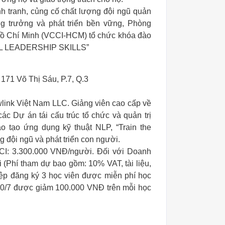
h tranh, củng cố chất lượng đội ngũ quản
ăng trưởng và phát triển bền vững, Phòng
Hồ Chí Minh (VCCI-HCM) tổ chức khóa đào
L LEADERSHIP SKILLS”
171 Võ Thị Sáu, P.7, Q.3
link Việt Nam LLC. Giảng viên cao cấp về
các Dự án tái cấu trúc tổ chức và quản trị
o tạo ứng dụng kỹ thuật NLP, “Train the
g đội ngũ và phát triển con người.
CI: 3.300.000 VNĐ/người. Đối với Doanh
(Phí tham dự bao gồm: 10% VAT, tài liệu,
iệp đăng ký 3 học viên được miễn phí học
20/7
được giảm 100.000 VNĐ trên mỗi học