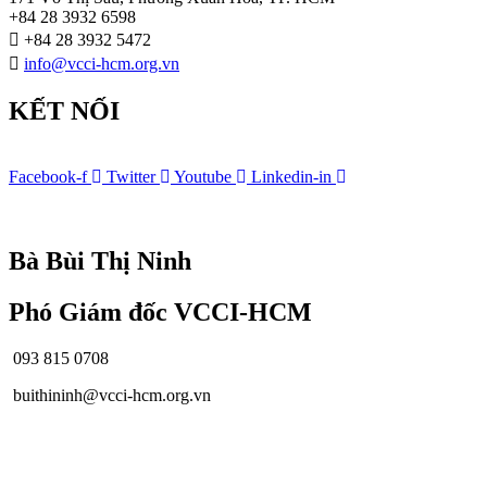
+84 28 3932 6598
+84 28 3932 5472
info@vcci-hcm.org.vn
KẾT NỐI
Facebook-f
Twitter
Youtube
Linkedin-in
© Bản quyền
VCCI-HCM
| All rights reserved
Bà Bùi Thị Ninh
Phó Giám đốc VCCI-HCM
093 815 0708
buithininh@vcci-hcm.org.vn