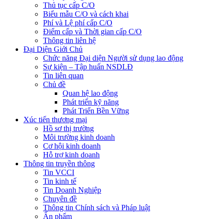
Thủ tục cấp C/O
Biểu mẫu C/O và cách khai
Phí và Lệ phí cấp C/O
Điểm cấp và Thời gian cấp C/O
Thông tin liên hệ
Đại Diện Giới Chủ
Chức năng Đại diện Người sử dụng lao động
Sự kiện – Tập huấn NSDLĐ
Tin liên quan
Chủ đề
Quan hệ lao động
Phát triển kỹ năng
Phát Triển Bền Vững
Xúc tiến thương mại
Hồ sơ thị trường
Môi trường kinh doanh
Cơ hội kinh doanh
Hỗ trợ kinh doanh
Thông tin truyền thông
Tin VCCI
Tin kinh tế
Tin Doanh Nghiệp
Chuyên đề
Thông tin Chính sách và Pháp luật
Ấn phẩm