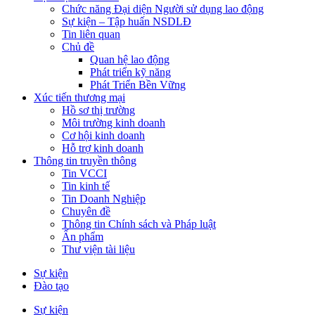
Chức năng Đại diện Người sử dụng lao động
Sự kiện – Tập huấn NSDLĐ
Tin liên quan
Chủ đề
Quan hệ lao động
Phát triển kỹ năng
Phát Triển Bền Vững
Xúc tiến thương mại
Hồ sơ thị trường
Môi trường kinh doanh
Cơ hội kinh doanh
Hỗ trợ kinh doanh
Thông tin truyền thông
Tin VCCI
Tin kinh tế
Tin Doanh Nghiệp
Chuyên đề
Thông tin Chính sách và Pháp luật
Ấn phẩm
Thư viện tài liệu
Sự kiện
Đào tạo
Sự kiện