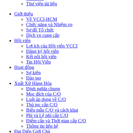
Thư viện tài liệu
Giới thiệu
Về VCCI-HCM
Chức năng và Nhiệm vụ
Sơ đồ Tổ chức
Dịch vụ cung cấp
Hội viên
Lợi ích của Hội viên VCCI
Đăng ký hội viên
Kết nối hội viên
Tin Hội Viên
Hoạt động
Sự kiện
Đào tạo
Xuất Xứ Hàng Hóa
Định nghĩa chung
Mục đích của C/O
Luật áp dụng về C/O
Thủ tục cấp C/O
Biểu mẫu C/O và cách khai
Phí và Lệ phí cấp C/O
Điểm cấp và Thời gian cấp C/O
Thông tin liên hệ
Đại Diện Giới Chủ