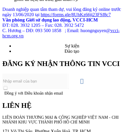
Doanh nghiệp quan tâm tham dự, vui lòng đăng ký online trước
ngày 13/06/2020 tại
https://forms.gle/8UhKz66ji23FSf8c7
Văn phòng Giới sử dụng lao động, VCCI-HCM
ĐT: 028. 3932 1205 – Fax: 028. 3932 5472
C. Hương – DĐ: 093 500 1858 ; Email: huongnguyen
@vcci-
hcm.org.vn
Sự kiện
Đào tạo
ĐĂNG KÝ NHẬN THÔNG TIN VCCI
Đồng ý với Điều khoản nhận email
LIÊN HỆ
LIÊN ĐOÀN THƯƠNG MẠI &
CÔNG NGHIỆP
VIỆT NAM - CHI
NHÁNH KHU VỰC THÀNH PHỐ HỒ CHÍ MINH
171 Võ Thị Sáu, Phường Xuân Hoà, TP. HCM