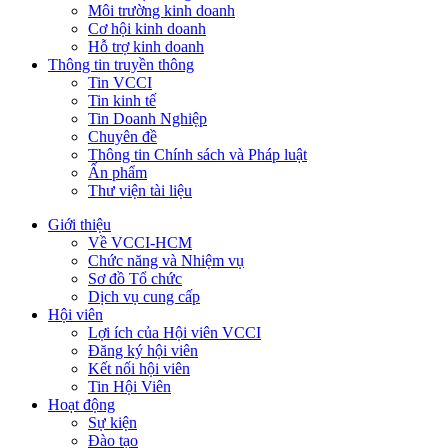
Môi trường kinh doanh
Cơ hội kinh doanh
Hỗ trợ kinh doanh
Thông tin truyền thông
Tin VCCI
Tin kinh tế
Tin Doanh Nghiệp
Chuyên đề
Thông tin Chính sách và Pháp luật
Ấn phẩm
Thư viện tài liệu
Giới thiệu
Về VCCI-HCM
Chức năng và Nhiệm vụ
Sơ đồ Tổ chức
Dịch vụ cung cấp
Hội viên
Lợi ích của Hội viên VCCI
Đăng ký hội viên
Kết nối hội viên
Tin Hội Viên
Hoạt động
Sự kiện
Đào tạo