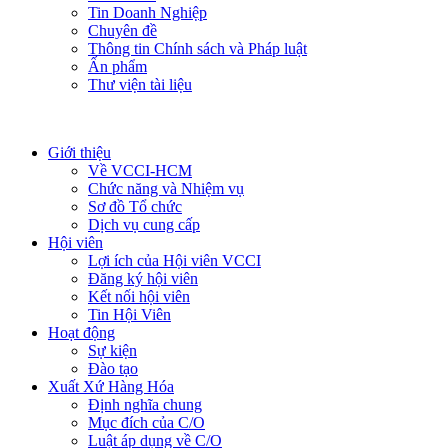
Tin Doanh Nghiệp
Chuyên đề
Thông tin Chính sách và Pháp luật
Ấn phẩm
Thư viện tài liệu
Giới thiệu
Về VCCI-HCM
Chức năng và Nhiệm vụ
Sơ đồ Tổ chức
Dịch vụ cung cấp
Hội viên
Lợi ích của Hội viên VCCI
Đăng ký hội viên
Kết nối hội viên
Tin Hội Viên
Hoạt động
Sự kiện
Đào tạo
Xuất Xứ Hàng Hóa
Định nghĩa chung
Mục đích của C/O
Luật áp dụng về C/O