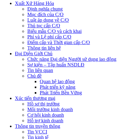
Xuất Xứ Hàng Hóa
Định nghĩa chung
Mục đích của C/O
Luật áp dụng về C/O
Thủ tục cấp C/O
Biểu mẫu C/O và cách khai
Phí và Lệ phí cấp C/O
Điểm cấp và Thời gian cấp C/O
Thông tin liên hệ
Đại Diện Giới Chủ
Chức năng Đại diện Người sử dụng lao động
Sự kiện – Tập huấn NSDLĐ
Tin liên quan
Chủ đề
Quan hệ lao động
Phát triển kỹ năng
Phát Triển Bền Vững
Xúc tiến thương mại
Hồ sơ thị trường
Môi trường kinh doanh
Cơ hội kinh doanh
Hỗ trợ kinh doanh
Thông tin truyền thông
Tin VCCI
Tin kinh tế