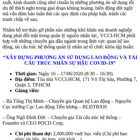
xuất, kinh doanh cũng như chuẩn bị những phương án sử dụng tối
ưu để thích nghi trong giai đoạn khủng hoảng, biến động đột ngột
mà vẫn đảm bảo tuân thủ các quy định của pháp luật, tránh các
tranh chấp về sau.
Nhằm hỗ trợ tháo gỡ phần nào những khó khăn mà doanh nghiệp
đang phải đối mặt trong quản lý nguồn nhân lực, VCCI-HCM phối
hợp với những chuyên gia đầu ngành trong lĩnh vực quan hệ lao
động, tái cấu trúc hệ thống quản lý nhân sự tổ chức khóa tập huấn:
“XÂY DỰNG PHƯƠNG ÁN SỬ DỤNG LAO ĐỘNG VÀ TÁI
CẤU TRÚC NHÂN SỰ HẬU COVID-19”
Thời gian:
Ngày 16 – 17/06/2020 (8:30 – 16:30).
Địa điểm:
Tòa nhà VCCI-HCM, 171 Võ Thị Sáu, Phường 7,
Quận 3, TP.HCM
Giảng viên:
– Bà Tống Thị Minh – Chuyên gia Quan hệ Lao động – Nguyên
Cục trưởng Cục Lao động Tiền lương – BLĐTBXH
– Ông Ngô Đình Đức – Chuyên gia Tái cấu trúc hệ thống –
Founder và CEO POCD Corp.
Chi phí tham dự:
2,000,000 vnđ/ học viên
(Chi phí bao
gồm: tài liệu, ăn trưa, giải khát…).