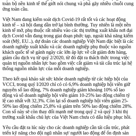
toàn bộ nền kinh tế thế giới nói chung và phá gãy nhiều chuỗi cung
ứng toàn cầu.
Việt Nam đang kiểm soát dịch Covid-19 rất tốt và các hoạt động
kinh tế – xã hội đang dần trở lại bình thường. Tuy nhiên là một nền
kinh tế mở, phụ thuộc rất nhiều vào các thị trường xuất khẩu nơi đại
dịch Covid vẫn đang trong giai đoạn phức tạp, ngoài khả năng kiểm
soát (Mỹ, EU..), dự đoán các doanh nghiệp Việt Nam đặc biệt là các
doanh nghiệp xuất khẩu và các doanh nghiệp phụ thuộc vào nguồn
khách quốc tế sẽ gánh ngày các lớn áp lực về cắt giảm đơn hàng,
giảm cầu dịch vụ từ quý 2/2020, từ đó đặt ra thách thức trong việc
quản trị nguồn nhân lực bao gồm việc cắt giảm và tái cấu trúc lại hệ
thống nguồn nhân lực của mỗi doanh nghiệp.
Theo kết quả khảo sát sức khỏe doanh nghiệp từ các hiệp hội của
VCCI, trong quý I/2020 chỉ có có 6,9% doanh nghiệp hội viên giữ
nguyên số lao động, 7% doanh nghiệp giảm khoảng 10% số lao
động và số doanh nghiệp hội viên giảm 10-25% lao động chiếm tỷ
lệ cao nhất với 32,3%. Còn lại số doanh nghiệp hội viên giảm 25-
50% lao động chiếm 25,8% và giảm trên 50% lao động chiếm 28%.
Con số này sẽ còn thay đổi mạnh mẽ trong quý 2 và quý 3 khi thị
trường xuất khẩu chủ lực của Việt Nam chưa có dấu hiệu phục hồi.
Yêu cầu đặt ra lúc này cho các doanh nghiệp cần tái cấu trúc, phát
triển kỹ năng cho đội ngũ nhân sự/ người lao động để ổn định sản