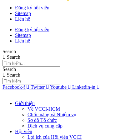
Đăng ký hội viên
Sitemap
Liên hệ
Đăng ký hội viên
Sitemap
Liên hệ
Search
Search
Search
Search
Facebook-f
Twitter
Youtube
Linkedin-in
Giới thiệu
Về VCCI-HCM
Chức năng và Nhiệm vụ
Sơ đồ Tổ chức
Dịch vụ cung cấp
Hội viên
Lợi ích của Hội viên VCCI