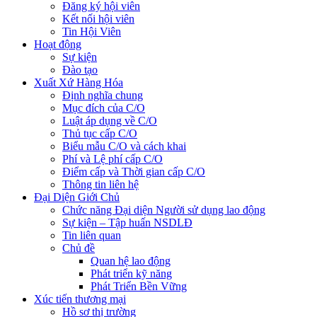
Đăng ký hội viên
Kết nối hội viên
Tin Hội Viên
Hoạt động
Sự kiện
Đào tạo
Xuất Xứ Hàng Hóa
Định nghĩa chung
Mục đích của C/O
Luật áp dụng về C/O
Thủ tục cấp C/O
Biểu mẫu C/O và cách khai
Phí và Lệ phí cấp C/O
Điểm cấp và Thời gian cấp C/O
Thông tin liên hệ
Đại Diện Giới Chủ
Chức năng Đại diện Người sử dụng lao động
Sự kiện – Tập huấn NSDLĐ
Tin liên quan
Chủ đề
Quan hệ lao động
Phát triển kỹ năng
Phát Triển Bền Vững
Xúc tiến thương mại
Hồ sơ thị trường