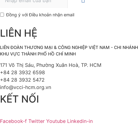
Đồng ý với Điều khoản nhận email
LIÊN HỆ
LIÊN ĐOÀN THƯƠNG MẠI &
CÔNG NGHIỆP
VIỆT NAM - CHI NHÁNH
KHU VỰC THÀNH PHỐ HỒ CHÍ MINH
171 Võ Thị Sáu, Phường Xuân Hoà, TP. HCM
+84 28 3932 6598
+84 28 3932 5472
info@vcci-hcm.org.vn
KẾT NỐI
Facebook-f
Twitter
Youtube
Linkedin-in
© Bản quyền
VCCI-HCM
| All rights reserved