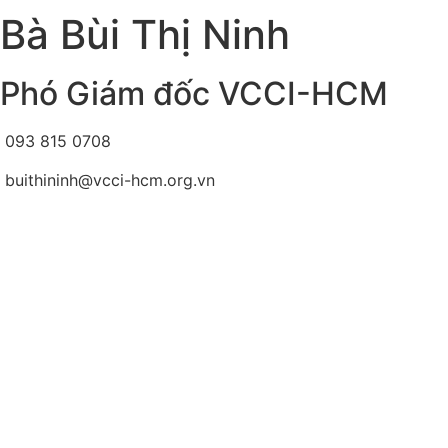
Bà Bùi Thị Ninh
Phó Giám đốc VCCI-HCM
093 815 0708
buithininh@vcci-hcm.org.vn