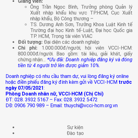
Giảng viên:
Ông Trần Ngọc Bình, Trưởng phòng Quản lý
Xuất nhập khẩu khu vực TP.HCM, Cục Xuất
nhập khẩu, Bộ Công thương –
TS. Dương Anh Sơn, Trưởng Khoa Luật Kinh tế
Trường đại học Kinh tế-Luật, Đại học Quốc gia
TP. HCM, Trọng tài viên VIAC
Đối tượng:
Đại diện các doanh nghiệp
Chi phí:
1.000.000đ/người; hội viên VCCI-HCM:
800.000đ/người. Bao gồm: tài liệu, giải khát, giấy
chứng nhận…
*Ưu đãi: Doanh nghiệp đăng ký và đóng
tiền từ 4 người trở lên được giảm 10%.
Doanh nghiệp có nhu cầu tham dự, vui lòng đăng ký online
hoặc điền phiếu đăng ký đính kèm gửi về VCCI-HCM
trước
ngày 07/05/2021
:
Phòng Doanh nhân nữ, VCCI-HCM (Chị Chi)
ĐT: 028. 3932 5167 – Fax: 028. 3932 5472
DĐ: 0906 790 989 – Email: thuychi@vcci-hcm.org.vn
Sự kiện
Đào tạo