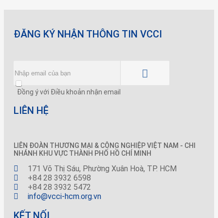
ĐĂNG KÝ NHẬN THÔNG TIN VCCI
Đồng ý với Điều khoản nhận email
LIÊN HỆ
LIÊN ĐOÀN THƯƠNG MẠI &
CÔNG NGHIỆP
VIỆT NAM - CHI
NHÁNH KHU VỰC THÀNH PHỐ HỒ CHÍ MINH
171 Võ Thị Sáu, Phường Xuân Hoà, TP. HCM
+84 28 3932 6598
+84 28 3932 5472
info@vcci-hcm.org.vn
KẾT NỐI