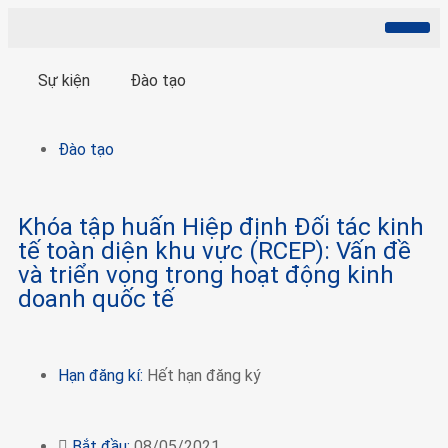
Giới thiệu
Hội viên
Hoạt động
Xuất Xứ Hàng Hóa
Đại Diện Giới Chủ
Xúc tiến thương mại
Thông tin truyền thông
Sự kiện
Đào tạo
Đào tạo
Khóa tập huấn Hiệp định Đối tác kinh
tế toàn diện khu vực (RCEP): Vấn đề
và triển vọng trong hoạt động kinh
doanh quốc tế
Hạn đăng kí:
Hết hạn đăng ký
Bắt đầu:
08/05/2021