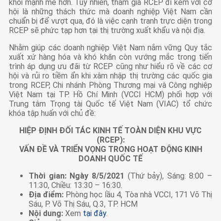
khối mạnh mẽ hơn. Tuy nhiên, tham gia RCEP đi kèm với cơ
hội là những thách thức mà doanh nghiệp Việt Nam cần
chuẩn bị để vượt qua, đó là việc cạnh tranh trực diện trong
RCEP sẽ phức tạp hơn tại thị trường xuất khẩu và nội địa.
Nhằm giúp các doanh nghiệp Việt Nam nắm vững Quy tắc
xuất xứ hàng hóa và khó khăn còn vướng mắc trong tiến
trình áp dụng ưu đãi từ RCEP cũng như hiểu rõ về các cơ
hội và rủi ro tiềm ẩn khi xâm nhập thị trường các quốc gia
trong RCEP, Chi nhánh Phòng Thương mại và Công nghiệp
Việt Nam tại TP. Hồ Chí Minh (VCCI HCM) phối hợp với
Trung tâm Trọng tài Quốc tế Việt Nam (VIAC) tổ chức
khóa tập huấn với chủ đề:
HIỆP ĐỊNH ĐỐI TÁC KINH TẾ TOÀN DIỆN KHU VỰC
(RCEP):
VẤN ĐỀ VÀ TRIỂN VỌNG TRONG HOẠT ĐỘNG KINH
DOANH QUỐC TẾ
Thời gian:
Ngày 8/5/2021
(Thứ bảy), Sáng: 8:00 –
11:30, Chiều: 13:30 – 16:30.
Địa điểm:
Phòng học lầu 4, Tòa nhà VCCI, 171 Võ Thị
Sáu, P. Võ Thị Sáu, Q.3, TP. HCM
Nội dung:
Xem
tại đây
.