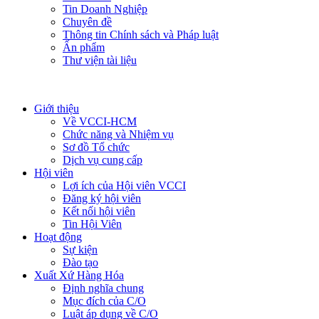
Tin Doanh Nghiệp
Chuyên đề
Thông tin Chính sách và Pháp luật
Ấn phẩm
Thư viện tài liệu
Giới thiệu
Về VCCI-HCM
Chức năng và Nhiệm vụ
Sơ đồ Tổ chức
Dịch vụ cung cấp
Hội viên
Lợi ích của Hội viên VCCI
Đăng ký hội viên
Kết nối hội viên
Tin Hội Viên
Hoạt động
Sự kiện
Đào tạo
Xuất Xứ Hàng Hóa
Định nghĩa chung
Mục đích của C/O
Luật áp dụng về C/O