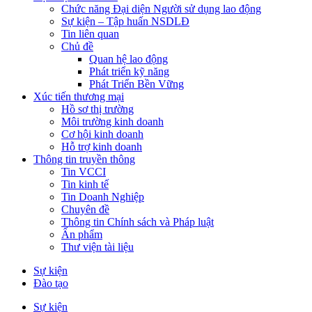
Chức năng Đại diện Người sử dụng lao động
Sự kiện – Tập huấn NSDLĐ
Tin liên quan
Chủ đề
Quan hệ lao động
Phát triển kỹ năng
Phát Triển Bền Vững
Xúc tiến thương mại
Hồ sơ thị trường
Môi trường kinh doanh
Cơ hội kinh doanh
Hỗ trợ kinh doanh
Thông tin truyền thông
Tin VCCI
Tin kinh tế
Tin Doanh Nghiệp
Chuyên đề
Thông tin Chính sách và Pháp luật
Ấn phẩm
Thư viện tài liệu
Sự kiện
Đào tạo
Sự kiện