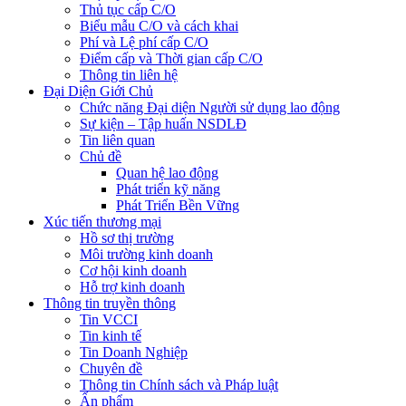
Thủ tục cấp C/O
Biểu mẫu C/O và cách khai
Phí và Lệ phí cấp C/O
Điểm cấp và Thời gian cấp C/O
Thông tin liên hệ
Đại Diện Giới Chủ
Chức năng Đại diện Người sử dụng lao động
Sự kiện – Tập huấn NSDLĐ
Tin liên quan
Chủ đề
Quan hệ lao động
Phát triển kỹ năng
Phát Triển Bền Vững
Xúc tiến thương mại
Hồ sơ thị trường
Môi trường kinh doanh
Cơ hội kinh doanh
Hỗ trợ kinh doanh
Thông tin truyền thông
Tin VCCI
Tin kinh tế
Tin Doanh Nghiệp
Chuyên đề
Thông tin Chính sách và Pháp luật
Ấn phẩm