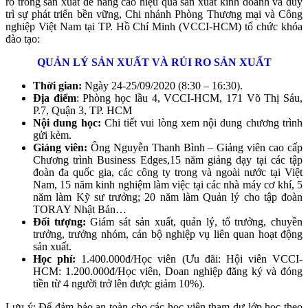
ro trong sản xuất để nâng cao hiệu quả sản xuất kinh doanh và duy
trì sự phát triển bền vững, Chi nhánh Phòng Thương mại và Công
nghiệp Việt Nam tại TP. Hồ Chí Minh (VCCI-HCM) tổ chức khóa
đào tạo:
QUẢN LÝ SẢN XUẤT VÀ RỦI RO SẢN XUẤT
Thời gian:
Ngày 24-25/09/2020 (8:30 – 16:30).
Địa điểm
: Phòng học lầu 4, VCCI-HCM, 171 Võ Thị Sáu,
P.7, Quận 3, TP. HCM
Nội dung học:
Chi tiết vui lòng xem nội dung chương trình
gửi kèm.
Giảng viên:
Ông Nguyễn Thanh Bình – Giảng viên cao cấp
Chương trình Business Edges,15 năm giảng dạy tại các tập
đoàn đa quốc gia, các công ty trong và ngoài nước tại Việt
Nam, 15 năm kinh nghiệm làm việc tại các nhà máy cơ khí, 5
năm làm Kỹ sư trưởng; 20 năm làm Quản lý cho tập đoàn
TORAY Nhật Bản…
Đối tượng:
Giám sát sản xuất, quản lý, tổ trưởng, chuyền
trưởng, trưởng nhóm, cán bộ nghiệp vụ liên quan hoạt động
sản xuất.
Học phí:
1.400.000đ/Học viên (Ưu đãi: Hội viên VCCI-
HCM: 1.200.000đ/Học viên, Doan nghiệp đăng ký và đóng
tiền từ 4 người trở lên được giảm 10%).
Lưu ý: Để đảm bảo an toàn cho các học viên tham dự lớp học theo