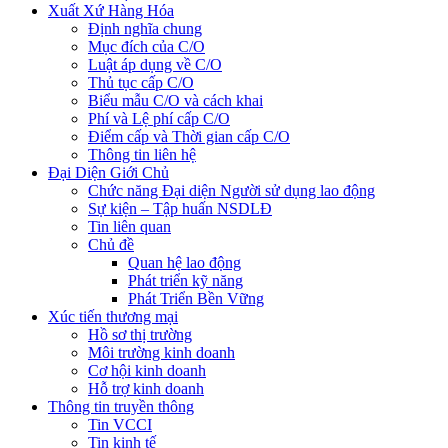
Xuất Xứ Hàng Hóa
Định nghĩa chung
Mục đích của C/O
Luật áp dụng về C/O
Thủ tục cấp C/O
Biểu mẫu C/O và cách khai
Phí và Lệ phí cấp C/O
Điểm cấp và Thời gian cấp C/O
Thông tin liên hệ
Đại Diện Giới Chủ
Chức năng Đại diện Người sử dụng lao động
Sự kiện – Tập huấn NSDLĐ
Tin liên quan
Chủ đề
Quan hệ lao động
Phát triển kỹ năng
Phát Triển Bền Vững
Xúc tiến thương mại
Hồ sơ thị trường
Môi trường kinh doanh
Cơ hội kinh doanh
Hỗ trợ kinh doanh
Thông tin truyền thông
Tin VCCI
Tin kinh tế