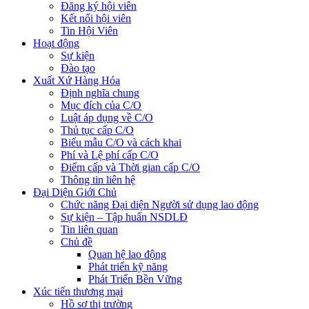
Đăng ký hội viên
Kết nối hội viên
Tin Hội Viên
Hoạt động
Sự kiện
Đào tạo
Xuất Xứ Hàng Hóa
Định nghĩa chung
Mục đích của C/O
Luật áp dụng về C/O
Thủ tục cấp C/O
Biểu mẫu C/O và cách khai
Phí và Lệ phí cấp C/O
Điểm cấp và Thời gian cấp C/O
Thông tin liên hệ
Đại Diện Giới Chủ
Chức năng Đại diện Người sử dụng lao động
Sự kiện – Tập huấn NSDLĐ
Tin liên quan
Chủ đề
Quan hệ lao động
Phát triển kỹ năng
Phát Triển Bền Vững
Xúc tiến thương mại
Hồ sơ thị trường