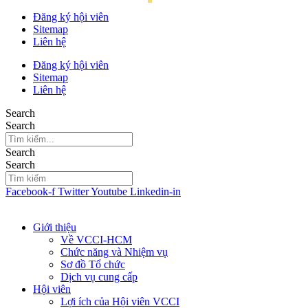
Đăng ký hội viên
Sitemap
Liên hệ
Đăng ký hội viên
Sitemap
Liên hệ
Search
Search
Search
Search
Facebook-f
Twitter
Youtube
Linkedin-in
Giới thiệu
Về VCCI-HCM
Chức năng và Nhiệm vụ
Sơ đồ Tổ chức
Dịch vụ cung cấp
Hội viên
Lợi ích của Hội viên VCCI