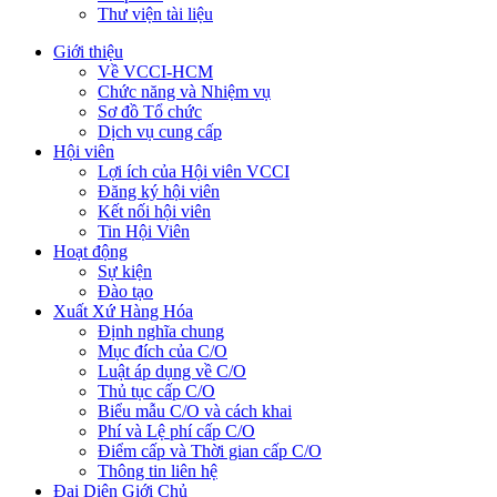
Thư viện tài liệu
Giới thiệu
Về VCCI-HCM
Chức năng và Nhiệm vụ
Sơ đồ Tổ chức
Dịch vụ cung cấp
Hội viên
Lợi ích của Hội viên VCCI
Đăng ký hội viên
Kết nối hội viên
Tin Hội Viên
Hoạt động
Sự kiện
Đào tạo
Xuất Xứ Hàng Hóa
Định nghĩa chung
Mục đích của C/O
Luật áp dụng về C/O
Thủ tục cấp C/O
Biểu mẫu C/O và cách khai
Phí và Lệ phí cấp C/O
Điểm cấp và Thời gian cấp C/O
Thông tin liên hệ
Đại Diện Giới Chủ