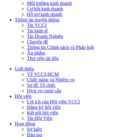
Môi trường kinh doanh
Cơ hội kinh doanh
Hỗ trợ kinh doanh
Thông tin truyền thông
Tin VCCI
Tin kinh tế
Tin Doanh Nghiệp
Chuyên đề
Thông tin Chính sách và Pháp luật
Ấn phẩm
Thư viện tài liệu
Giới thiệu
Về VCCI-HCM
Chức năng và Nhiệm vụ
Sơ đồ Tổ chức
Dịch vụ cung cấp
Hội viên
Lợi ích của Hội viên VCCI
Đăng ký hội viên
Kết nối hội viên
Tin Hội Viên
Hoạt động
Sự kiện
Đào tạo