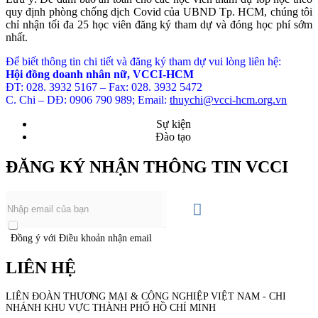
quy định phòng chống dịch Covid của UBND Tp. HCM, chúng tôi
chỉ nhận tối đa 25 học viên đăng ký tham dự và đóng học phí sớm
nhất.
Để biết thông tin chi tiết và đăng ký tham dự vui lòng liên hệ:
Hội đồng doanh nhân nữ, VCCI-HCM
ĐT: 028. 3932 5167 – Fax: 028. 3932 5472
C. Chi – DĐ: 0906 790 989; Email:
thuychi@vcci-hcm.org.vn
Sự kiện
Đào tạo
ĐĂNG KÝ NHẬN THÔNG TIN VCCI
Đồng ý với Điều khoản nhận email
LIÊN HỆ
LIÊN ĐOÀN THƯƠNG MẠI &
CÔNG NGHIỆP
VIỆT NAM - CHI
NHÁNH KHU VỰC THÀNH PHỐ HỒ CHÍ MINH