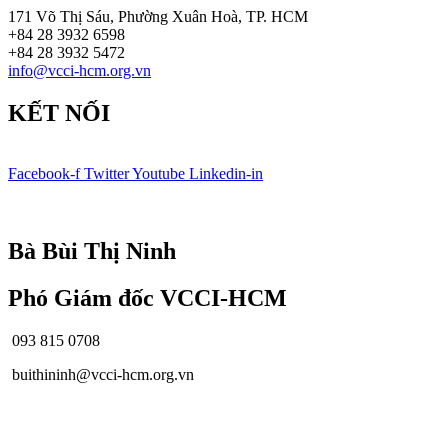
171 Võ Thị Sáu, Phường Xuân Hoà, TP. HCM
+84 28 3932 6598
+84 28 3932 5472
info@vcci-hcm.org.vn
KẾT NỐI
Facebook-f
Twitter
Youtube
Linkedin-in
© Bản quyền
VCCI-HCM
| All rights reserved
Bà Bùi Thị Ninh
Phó Giám đốc VCCI-HCM
093 815 0708
buithininh@vcci-hcm.org.vn