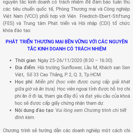
nguyên tắc kinh doanh có trách nhiệm để đảm bảo tuân thủ
các tiêu chuẩn quốc tế
,
Phòng Thương mại và Công nghiệp
Việt Nam (VCCI) phối hợp với Viện Friedrich-Ebert-Stiftung
(FES) và Trung tâm Phát triển và Hội nhập (CDI) tổ chức
khóa đào tạo:
PHÁT TRIỂN THƯƠNG MẠI BỀN VỮNG VỚI CÁC NGUYÊN
TẮC
KINH DOANH CÓ TRÁCH NHIỆM
Thời gian
: Ngày 25-26/11/2020 (8:30 – 16:30).
Địa điểm
: Hội trường Sunflower, Lầu M, Khách sạn Sen
Việt, Số 33 Cao Thắng, P. 2, Q. 3, Tp.HCM.
Học phí:
Miễn phí (học viên được cung cấp giải khát
giữa giờ và ăn trưa)
. Học viên ngoại tỉnh được hỗ trợ chi
phí ăn ở đi lại, tham gia đầy đủ và đạt yêu cầu của khoá
học sẽ được cấp giấy chứng nhận tham dự.
Nội dung đào tạo
: V
ui lòng xem Chương trình chi tiết
đính kèm.
Chương trình sẽ hướng dẫn các doanh nghiệp một cách chi