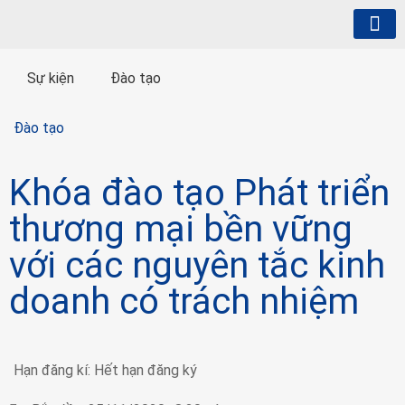
Giới thiệu
Hội viên
Hoạt động
Xuất Xứ Hàng Hóa
Đại Diện Giới Chủ
Xúc tiến thương mại
Thông tin truyền th
Sự kiện
Đào tạo
Đào tạo
Khóa đào tạo Phát triển
thương mại bền vững
với các nguyên tắc kinh
doanh có trách nhiệm
Hạn đăng kí:
Hết hạn đăng ký