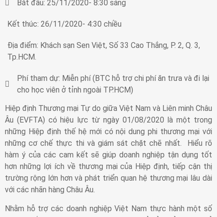
Bắt đầu:
25/11/2020
- 8:30 sáng
Kết thúc:
26/11/2020
- 4:30 chiều
Địa điểm:
Khách sạn Sen Việt, Số 33 Cao Thắng, P. 2, Q. 3,
Tp.HCM.
Phí tham dự:
Miễn phí (BTC hỗ trợ chi phí ăn trưa và đi lại
cho học viên ở tỉnh ngoài TP.HCM)
Hiệp định Thương mại Tự do giữa Việt Nam và Liên minh Châu
Âu (EVFTA) có hiệu lực từ ngày 01/08/2020 là một trong
những Hiệp định thế hệ mới có nội dung phi thương mại với
những cơ chế thực thi và giám sát chặt chẽ nhất. Hiểu rõ
hàm ý của các cam kết sẽ giúp doanh nghiệp tận dụng tốt
hơn những lợi ích về thương mại của Hiệp định, tiếp cận thị
trường rộng lớn hơn và phát triển quan hệ thương mại lâu dài
với các nhãn hàng Châu Âu.
Nhằm hỗ trợ các doanh nghiệp Việt Nam thực hành một số