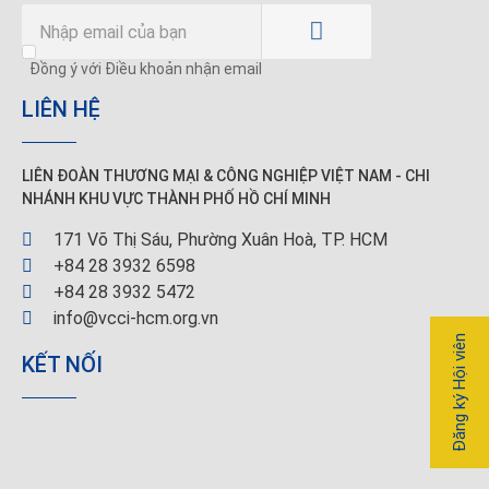
Đồng ý với Điều khoản nhận email
LIÊN HỆ
LIÊN ĐOÀN THƯƠNG MẠI &
CÔNG NGHIỆP
VIỆT NAM - CHI
NHÁNH KHU VỰC THÀNH PHỐ HỒ CHÍ MINH
171 Võ Thị Sáu, Phường Xuân Hoà, TP. HCM
+84 28 3932 6598
+84 28 3932 5472
info@vcci-hcm.org.vn
Đăng ký Hội viên
KẾT NỐI