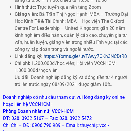
sáng từ 8:30 – 11:30, chiều từ 13:30 – 16:30
Hình thức:
Trực tuyến qua nền tảng Zoom
Giảng viên:
Bà Trần Thị Ngọc Hạnh, MBA – Trường Đại
Học Kinh Tế & Tài Chính; MBA – Học viện The Oxford
Centre For Leadership – United Kingdom; gần 20 năm
kinh nghiệm điều hành, quản lý cấp cao, chuyên gia tư
vấn, huấn luyện, giảng viên trong nhiều lĩnh vực tại các
công ty, tập đoàn trong và ngoài nước.
Link đăng ký:
https://forms.gle/uvTAwy7CKh3NCDtR8
Chi phí:
1.200.000đ/học viên; Hội viên VCCI-HCM:
1.000.000đ/học viên
Ưu đãi: Doanh nghiệp đăng ký và đóng tiền từ 4 người
trở lên trước ngày 08/09/2021 được giảm 10%.
Doanh nghiệp có nhu cầu tham dự, vui lòng đăng ký online
hoặc liên hệ VCCI-HCM
:
Phòng Doanh nhân nữ, VCCI-HCM
ĐT: 028. 3932 5167 – Fax: 028. 3932 5472
Chị Chi – DĐ: 0906 790 989 – Email: thuychi@vcci-