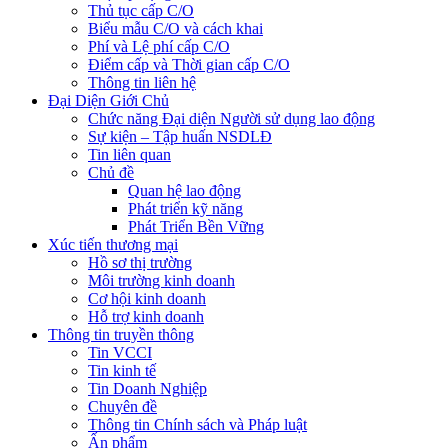
Thủ tục cấp C/O
Biểu mẫu C/O và cách khai
Phí và Lệ phí cấp C/O
Điểm cấp và Thời gian cấp C/O
Thông tin liên hệ
Đại Diện Giới Chủ
Chức năng Đại diện Người sử dụng lao động
Sự kiện – Tập huấn NSDLĐ
Tin liên quan
Chủ đề
Quan hệ lao động
Phát triển kỹ năng
Phát Triển Bền Vững
Xúc tiến thương mại
Hồ sơ thị trường
Môi trường kinh doanh
Cơ hội kinh doanh
Hỗ trợ kinh doanh
Thông tin truyền thông
Tin VCCI
Tin kinh tế
Tin Doanh Nghiệp
Chuyên đề
Thông tin Chính sách và Pháp luật
Ấn phẩm