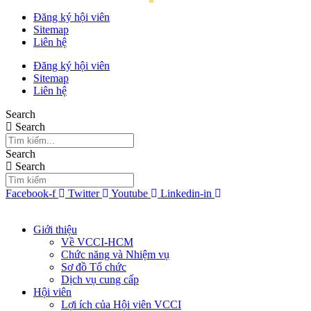
Đăng ký hội viên
Sitemap
Liên hệ
Đăng ký hội viên
Sitemap
Liên hệ
Search
Search
Search
Search
Facebook-f
Twitter
Youtube
Linkedin-in
Giới thiệu
Về VCCI-HCM
Chức năng và Nhiệm vụ
Sơ đồ Tổ chức
Dịch vụ cung cấp
Hội viên
Lợi ích của Hội viên VCCI