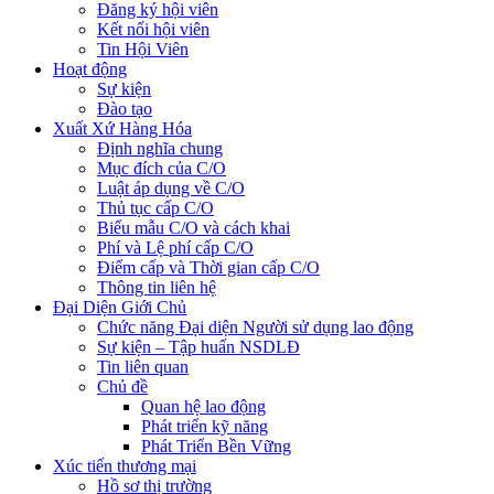
Đăng ký hội viên
Kết nối hội viên
Tin Hội Viên
Hoạt động
Sự kiện
Đào tạo
Xuất Xứ Hàng Hóa
Định nghĩa chung
Mục đích của C/O
Luật áp dụng về C/O
Thủ tục cấp C/O
Biểu mẫu C/O và cách khai
Phí và Lệ phí cấp C/O
Điểm cấp và Thời gian cấp C/O
Thông tin liên hệ
Đại Diện Giới Chủ
Chức năng Đại diện Người sử dụng lao động
Sự kiện – Tập huấn NSDLĐ
Tin liên quan
Chủ đề
Quan hệ lao động
Phát triển kỹ năng
Phát Triển Bền Vững
Xúc tiến thương mại
Hồ sơ thị trường