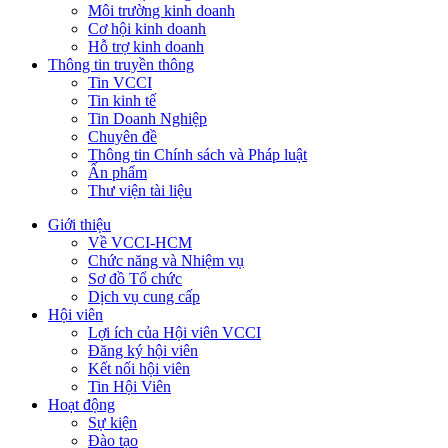
Môi trường kinh doanh
Cơ hội kinh doanh
Hỗ trợ kinh doanh
Thông tin truyền thông
Tin VCCI
Tin kinh tế
Tin Doanh Nghiệp
Chuyên đề
Thông tin Chính sách và Pháp luật
Ấn phẩm
Thư viện tài liệu
Giới thiệu
Về VCCI-HCM
Chức năng và Nhiệm vụ
Sơ đồ Tổ chức
Dịch vụ cung cấp
Hội viên
Lợi ích của Hội viên VCCI
Đăng ký hội viên
Kết nối hội viên
Tin Hội Viên
Hoạt động
Sự kiện
Đào tạo