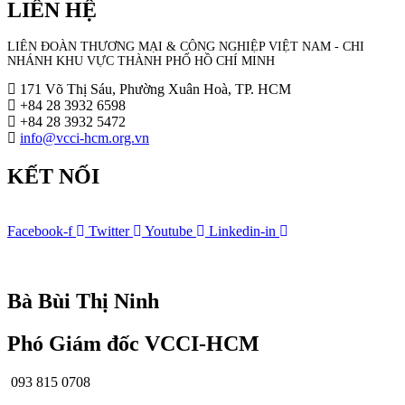
LIÊN HỆ
LIÊN ĐOÀN THƯƠNG MẠI &
CÔNG NGHIỆP
VIỆT NAM - CHI
NHÁNH KHU VỰC THÀNH PHỐ HỒ CHÍ MINH
171 Võ Thị Sáu, Phường Xuân Hoà, TP. HCM
+84 28 3932 6598
+84 28 3932 5472
info@vcci-hcm.org.vn
KẾT NỐI
Facebook-f
Twitter
Youtube
Linkedin-in
© Bản quyền
VCCI-HCM
| All rights reserved
Bà Bùi Thị Ninh
Phó Giám đốc VCCI-HCM
093 815 0708