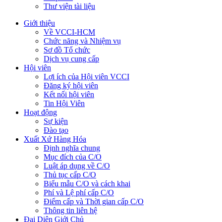
Thư viện tài liệu
Giới thiệu
Về VCCI-HCM
Chức năng và Nhiệm vụ
Sơ đồ Tổ chức
Dịch vụ cung cấp
Hội viên
Lợi ích của Hội viên VCCI
Đăng ký hội viên
Kết nối hội viên
Tin Hội Viên
Hoạt động
Sự kiện
Đào tạo
Xuất Xứ Hàng Hóa
Định nghĩa chung
Mục đích của C/O
Luật áp dụng về C/O
Thủ tục cấp C/O
Biểu mẫu C/O và cách khai
Phí và Lệ phí cấp C/O
Điểm cấp và Thời gian cấp C/O
Thông tin liên hệ
Đại Diện Giới Chủ