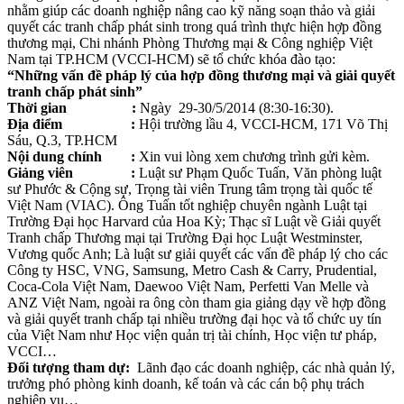
nhằm giúp các doanh nghiệp nâng cao kỹ năng soạn thảo và giải
quyết các tranh chấp phát sinh trong quá trình thực hiện hợp đồng
thương mại, Chi nhánh Phòng Thương mại & Công nghiệp Việt
Nam tại TP.HCM (VCCI-HCM) sẽ tổ chức khóa đào tạo:
“Những vấn đề pháp lý của hợp đồng thương mại và giải quyết
tranh chấp phát sinh”
Thời gian :
Ngày 29-30/5/2014 (8:30-16:30).
Địa điểm :
Hội trường lầu 4, VCCI-HCM, 171 Võ Thị
Sáu, Q.3, TP.HCM
Nội dung chính :
Xin vui lòng xem chương trình gửi kèm.
Giảng viên :
Luật sư Phạm Quốc Tuấn, Văn phòng luật
sư Phước & Cộng sự, Trọng tài viên Trung tâm trọng tài quốc tế
Việt Nam (VIAC). Ông Tuấn tốt nghiệp chuyên ngành Luật tại
Trường Đại học Harvard của Hoa Kỳ; Thạc sĩ Luật về Giải quyết
Tranh chấp Thương mại tại Trường Đại học Luật Westminster,
Vương quốc Anh; Là luật sư giải quyết các vấn đề pháp lý cho các
Công ty HSC, VNG, Samsung, Metro Cash & Carry, Prudential,
Coca-Cola Việt Nam, Daewoo Việt Nam, Perfetti Van Melle và
ANZ Việt Nam, ngoài ra ông còn tham gia giảng dạy về hợp đồng
và giải quyết tranh chấp tại nhiều trường đại học và tổ chức uy tín
của Việt Nam như Học viện quản trị tài chính, Học viện tư pháp,
VCCI…
Đối tượng tham dự:
Lãnh đạo các doanh nghiệp, các nhà quản lý,
trưởng phó phòng kinh doanh, kế toán và các cán bộ phụ trách
nghiệp vụ…