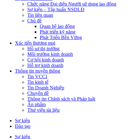
Chức năng Đại diện Người sử dụng lao động
Sự kiện – Tập huấn NSDLĐ
Tin liên quan
Chủ đề
Quan hệ lao động
Phát triển kỹ năng
Phát Triển Bền Vững
Xúc tiến thương mại
Hồ sơ thị trường
Môi trường kinh doanh
Cơ hội kinh doanh
Hỗ trợ kinh doanh
Thông tin truyền thông
Tin VCCI
Tin kinh tế
Tin Doanh Nghiệp
Chuyên đề
Thông tin Chính sách và Pháp luật
Ấn phẩm
Thư viện tài liệu
Sự kiện
Đào tạo
Sự kiện