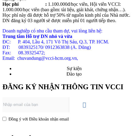
Học phí :
1.100.000đ/học viên, Hội viên VCCI:
1.000.000/học viên (bao gồm: tài liệu, giải khát, chứng nhận…).
Học phí này đã được hỗ trợ 50% từ nguồn kinh phí của Nhà nước.
DN đăng ký 03 người sẽ được miễn phí 01 người tiếp theo.
Doanh nghiệp có nhu cầu tham dự, vui lòng liên hệ:
Trung tâm Hỗ trợ DN nhỏ và vừa
ĐC: P. 404, Lầu 4, 171 Võ Thị Sáu, Q.3, TP. HCM.
ĐT: 0839325170/ 0912363838 (A. Dũng)
Fax: 08.39325472;
Email: chuvandung@vcci-hcm.org.vn,
Sự kiện
Đào tạo
ĐĂNG KÝ NHẬN THÔNG TIN VCCI
Đồng ý với Điều khoản nhận email