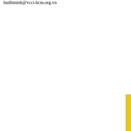
buithininh@vcci-hcm.org.vn
Đă