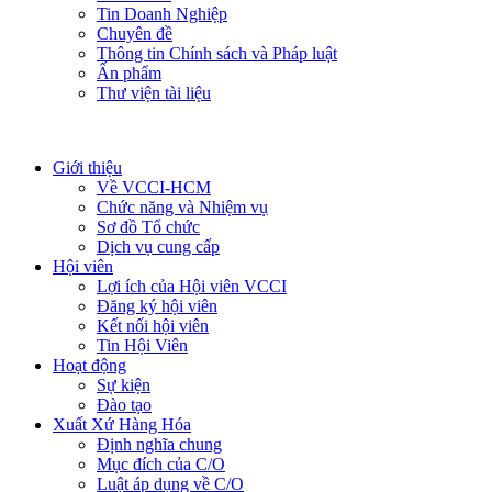
Tin Doanh Nghiệp
Chuyên đề
Thông tin Chính sách và Pháp luật
Ấn phẩm
Thư viện tài liệu
Giới thiệu
Về VCCI-HCM
Chức năng và Nhiệm vụ
Sơ đồ Tổ chức
Dịch vụ cung cấp
Hội viên
Lợi ích của Hội viên VCCI
Đăng ký hội viên
Kết nối hội viên
Tin Hội Viên
Hoạt động
Sự kiện
Đào tạo
Xuất Xứ Hàng Hóa
Định nghĩa chung
Mục đích của C/O
Luật áp dụng về C/O