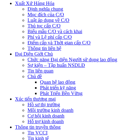
Xuất Xứ Hàng Hóa
Định nghĩa chung
Mục đích của C/O
Luật áp dụng về C/O
Thủ tục cấp C/O
Biểu mẫu C/O và cách khai
Phí và Lệ phí cấp C/O
Điểm cấp và Thời gian cấp C/O
Thông tin liên hệ
Đại Diện Giới Chủ
Chức năng Đại diện Người sử dụng lao động
Sự kiện – Tập huấn NSDLĐ
Tin liên quan
Chủ đề
Quan hệ lao động
Phát triển kỹ năng
Phát Triển Bền Vững
Xúc tiến thương mại
Hồ sơ thị trường
Môi trường kinh doanh
Cơ hội kinh doanh
Hỗ trợ kinh doanh
Thông tin truyền thông
Tin VCCI
Tin kinh tế