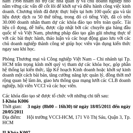
năm 1998 nhằm hỗ trợ các nhà quản lý và chủ doanh nghiệp nhỏ
nắm vững các vấn đề cốt lõi để khởi sự và điều hành công việc kinh
doanh. Chương trình đã được thực hiện tại hơn 100 quốc gia và tài
liệu được dịch ra 50 thứ tiếng, trong đó có tiếng Việt, đã có trên
30.000 doanh nhân tham dự các khóa đào tạo trên toàn quốc. Tài
liệu cô đọng, dễ hiểu, được cập nhật bởi các chuyên gia hàng đầu
quốc tế và Việt Nam, phương pháp đào tạo gần gũi nhưng thực tế
với các bài thực hành, thảo luận và các hoạt động giao lưu với các
chủ doanh nghiệp thành công sẽ giúp học viên vận dụng kiến thức
ngay sau khi học.
Phòng Thương mại và Công nghiệp Việt Nam – Chi nhánh tại Tp.
HCM trân trọng kính mời quý vị tham dự các khóa học, góp phần
hệ thống lại kiến thức, lập Kế hoạch Kinh doanh hoặc khởi sự kinh
doanh một cách bài bản, tăng cường năng lực quản lý, đồng thời mở
rộng quan hệ làm ăn, giao lưu thông qua mạng lưới các CLB doanh
nghiệp, hội viên VCCI và các học viên.
Các khóa đào tạo sẽ được tổ chức với những chi tiết sau:
I-Khóa K006
Thời gian:
3 ngày (8h00 – 16h30) từ ngày 18/05/2011 đến ngày
20/05/2011
Địa điểm: Hội trường VCCI-HCM, 171 Võ Thị Sáu, Quận 3, Tp.
HCM
II-Khóa K007