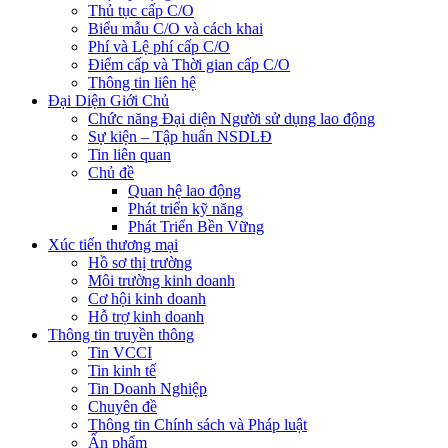
Thủ tục cấp C/O
Biểu mẫu C/O và cách khai
Phí và Lệ phí cấp C/O
Điểm cấp và Thời gian cấp C/O
Thông tin liên hệ
Đại Diện Giới Chủ
Chức năng Đại diện Người sử dụng lao động
Sự kiện – Tập huấn NSDLĐ
Tin liên quan
Chủ đề
Quan hệ lao động
Phát triển kỹ năng
Phát Triển Bền Vững
Xúc tiến thương mại
Hồ sơ thị trường
Môi trường kinh doanh
Cơ hội kinh doanh
Hỗ trợ kinh doanh
Thông tin truyền thông
Tin VCCI
Tin kinh tế
Tin Doanh Nghiệp
Chuyên đề
Thông tin Chính sách và Pháp luật
Ấn phẩm