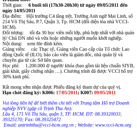
Thời gian:
6 buổi tối (17h30-20h30) từ ngày 09/05/2011 đến
ngày 14/05/2011
Địa điểm: Hội trường C4 tầng trệt, Trường Anh ngữ Mai Linh, số
214 Võ Thị Sáu, P.7, Quận 3, Tp. HCM (đối diện tòa nhà VCCI-
HCM).
Đối tượng: tối đa 30 học viên mỗi lớp, phù hợp nhất với nhà quản
lý/ Chủ DN nhỏ và vừa hoặc những người muốn khởi nghiệp.
Nội dung: xem file đính kèm.
Giảng viên: các Thạc sỹ, Giảng viên Cao cấp của Tổ chức Lao
động Quốc tế (ILO), báo cáo viên là giám đốc, nhà quản lý và
chuyên gia từ các Sở liên quan.
Học phí: 1.200.000 đ/ người/ khóa (bao gồm tài liệu chuẩn SIYB,
giải khát, giấy chứng nhận …). Chương trình đã được VCCI hỗ trợ
30% kinh phí.
Rất mong sớm nhận được Phiếu đăng ký tham dự của quý vị.
Hạn chót đăng ký: K006:
17/05/2011
; K007:
09/05/2011
Vui lòng liên hệ để biết thêm chi tiết với Trung tâm Hỗ trợ Doanh
nghiệp NVV (gặp cô Trịnh Thu An):
Lầu 4, 171 Võ Thị Sáu, quận 3, TP. HCM. ĐT: 08.39320033,
39325170; Fax: 08.39325472
Email: antrinhthu@vcci-hcm.org.vn ; Website: www.vcci-hcm.org