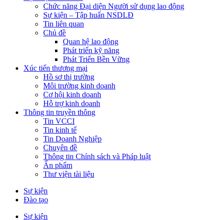
Chức năng Đại diện Người sử dụng lao động
Sự kiện – Tập huấn NSDLĐ
Tin liên quan
Chủ đề
Quan hệ lao động
Phát triển kỹ năng
Phát Triển Bền Vững
Xúc tiến thương mại
Hồ sơ thị trường
Môi trường kinh doanh
Cơ hội kinh doanh
Hỗ trợ kinh doanh
Thông tin truyền thông
Tin VCCI
Tin kinh tế
Tin Doanh Nghiệp
Chuyên đề
Thông tin Chính sách và Pháp luật
Ấn phẩm
Thư viện tài liệu
Sự kiện
Đào tạo
Sự kiện