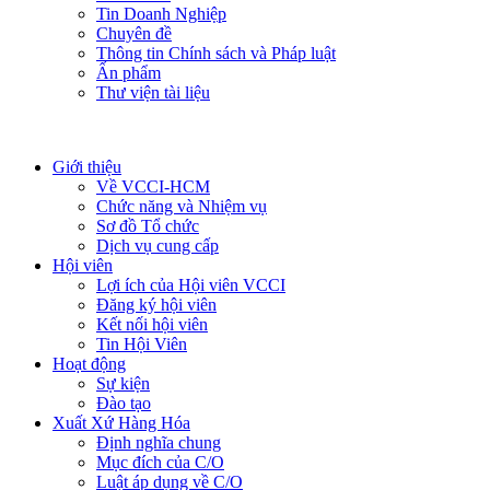
Tin Doanh Nghiệp
Chuyên đề
Thông tin Chính sách và Pháp luật
Ấn phẩm
Thư viện tài liệu
Giới thiệu
Về VCCI-HCM
Chức năng và Nhiệm vụ
Sơ đồ Tổ chức
Dịch vụ cung cấp
Hội viên
Lợi ích của Hội viên VCCI
Đăng ký hội viên
Kết nối hội viên
Tin Hội Viên
Hoạt động
Sự kiện
Đào tạo
Xuất Xứ Hàng Hóa
Định nghĩa chung
Mục đích của C/O
Luật áp dụng về C/O