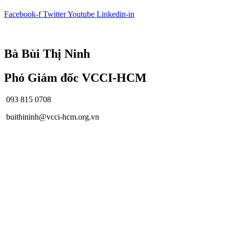
Facebook-f
Twitter
Youtube
Linkedin-in
© Bản quyền
VCCI-HCM
| All rights reserved
Bà Bùi Thị Ninh
Phó Giám đốc VCCI-HCM
093 815 0708
buithininh@vcci-hcm.org.vn