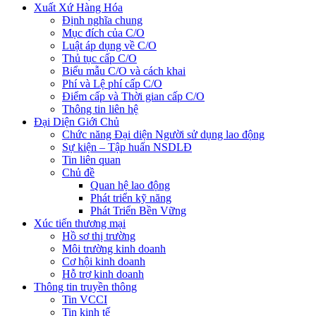
Xuất Xứ Hàng Hóa
Định nghĩa chung
Mục đích của C/O
Luật áp dụng về C/O
Thủ tục cấp C/O
Biểu mẫu C/O và cách khai
Phí và Lệ phí cấp C/O
Điểm cấp và Thời gian cấp C/O
Thông tin liên hệ
Đại Diện Giới Chủ
Chức năng Đại diện Người sử dụng lao động
Sự kiện – Tập huấn NSDLĐ
Tin liên quan
Chủ đề
Quan hệ lao động
Phát triển kỹ năng
Phát Triển Bền Vững
Xúc tiến thương mại
Hồ sơ thị trường
Môi trường kinh doanh
Cơ hội kinh doanh
Hỗ trợ kinh doanh
Thông tin truyền thông
Tin VCCI
Tin kinh tế