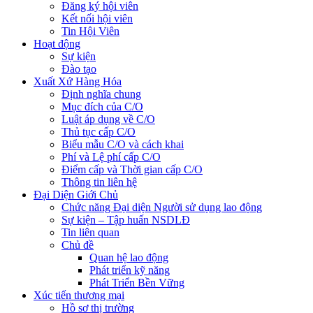
Đăng ký hội viên
Kết nối hội viên
Tin Hội Viên
Hoạt động
Sự kiện
Đào tạo
Xuất Xứ Hàng Hóa
Định nghĩa chung
Mục đích của C/O
Luật áp dụng về C/O
Thủ tục cấp C/O
Biểu mẫu C/O và cách khai
Phí và Lệ phí cấp C/O
Điểm cấp và Thời gian cấp C/O
Thông tin liên hệ
Đại Diện Giới Chủ
Chức năng Đại diện Người sử dụng lao động
Sự kiện – Tập huấn NSDLĐ
Tin liên quan
Chủ đề
Quan hệ lao động
Phát triển kỹ năng
Phát Triển Bền Vững
Xúc tiến thương mại
Hồ sơ thị trường