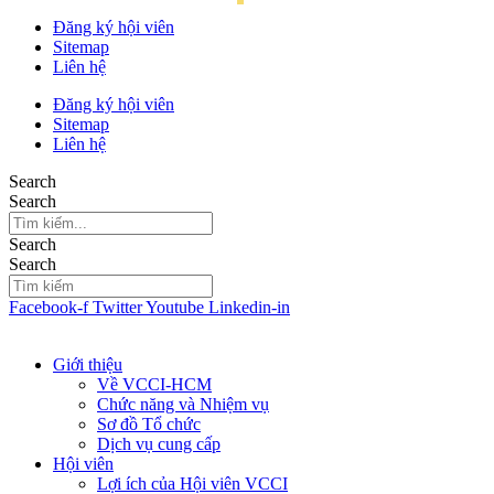
Đăng ký hội viên
Sitemap
Liên hệ
Đăng ký hội viên
Sitemap
Liên hệ
Search
Search
Search
Search
Facebook-f
Twitter
Youtube
Linkedin-in
Giới thiệu
Về VCCI-HCM
Chức năng và Nhiệm vụ
Sơ đồ Tổ chức
Dịch vụ cung cấp
Hội viên
Lợi ích của Hội viên VCCI