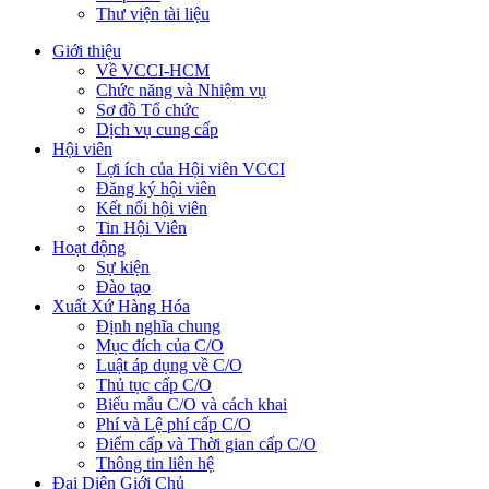
Thư viện tài liệu
Giới thiệu
Về VCCI-HCM
Chức năng và Nhiệm vụ
Sơ đồ Tổ chức
Dịch vụ cung cấp
Hội viên
Lợi ích của Hội viên VCCI
Đăng ký hội viên
Kết nối hội viên
Tin Hội Viên
Hoạt động
Sự kiện
Đào tạo
Xuất Xứ Hàng Hóa
Định nghĩa chung
Mục đích của C/O
Luật áp dụng về C/O
Thủ tục cấp C/O
Biểu mẫu C/O và cách khai
Phí và Lệ phí cấp C/O
Điểm cấp và Thời gian cấp C/O
Thông tin liên hệ
Đại Diện Giới Chủ