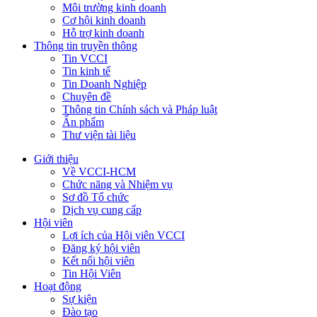
Môi trường kinh doanh
Cơ hội kinh doanh
Hỗ trợ kinh doanh
Thông tin truyền thông
Tin VCCI
Tin kinh tế
Tin Doanh Nghiệp
Chuyên đề
Thông tin Chính sách và Pháp luật
Ấn phẩm
Thư viện tài liệu
Giới thiệu
Về VCCI-HCM
Chức năng và Nhiệm vụ
Sơ đồ Tổ chức
Dịch vụ cung cấp
Hội viên
Lợi ích của Hội viên VCCI
Đăng ký hội viên
Kết nối hội viên
Tin Hội Viên
Hoạt động
Sự kiện
Đào tạo