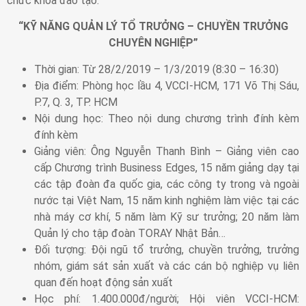
chức khóa đào tạo:
“KỸ NĂNG QUẢN LÝ TỔ TRƯỞNG – CHUYỀN TRƯỞNG
CHUYÊN NGHIỆP”
Thời gian: Từ 28/2/2019 – 1/3/2019 (8:30 – 16:30)
Địa điểm: Phòng học lầu 4, VCCI-HCM, 171 Võ Thị Sáu,
P.7, Q. 3, TP. HCM
Nội dung học: Theo nội dung chương trình đính kèm
đính kèm
Giảng viên: Ông Nguyễn Thanh Bình – Giảng viên cao
cấp Chương trình Business Edges, 15 năm giảng dạy tại
các tập đoàn đa quốc gia, các công ty trong và ngoài
nước tại Việt Nam, 15 năm kinh nghiệm làm việc tại các
nhà máy cơ khí, 5 năm làm Kỹ sư trưởng; 20 năm làm
Quản lý cho tập đoàn TORAY Nhật Bản…
Đối tượng: Đội ngũ tổ trưởng, chuyền trưởng, trưởng
nhóm, giám sát sản xuất và các cán bộ nghiệp vụ liên
quan đến hoạt động sản xuất
Học phí: 1.400.000đ/người; Hội viên VCCI-HCM: