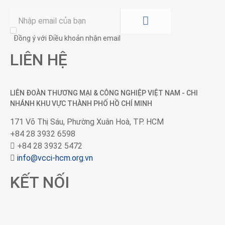
Đồng ý với Điều khoản nhận email
LIÊN HỆ
LIÊN ĐOÀN THƯƠNG MẠI &
CÔNG NGHIỆP
VIỆT NAM - CHI
NHÁNH KHU VỰC THÀNH PHỐ HỒ CHÍ MINH
171 Võ Thị Sáu, Phường Xuân Hoà, TP. HCM
+84 28 3932 6598
+84 28 3932 5472
info@vcci-hcm.org.vn
KẾT NỐI