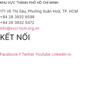
KHU VỰC THÀNH PHỐ HỒ CHÍ MINH
171 Võ Thị Sáu, Phường Xuân Hoà, TP. HCM
+84 28 3932 6598
+84 28 3932 5472
info@vcci-hcm.org.vn
KẾT NỐI
Facebook-f
Twitter
Youtube
Linkedin-in
© Bản quyền
VCCI-HCM
| All rights reserved