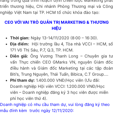
năng trong quá trình hoạch định chiến lược Marketing phát
triển thương hiệu, Chi nhánh Phòng Thương mại và Công
nghiệp Việt Nam tại TP. HCM tổ chức khóa đào tạo:
CEO VỚI VAI TRÒ QUẢN TRỊ MARKETING & THƯƠNG
HIỆU
Thời gian:
Ngày 13-14/11/2020 (8:00 – 16:30).
Địa điểm:
Hội trường lầu 4, Tòa nhà VCCI – HCM, số
171 Võ Thị Sáu, P.7, Q.3, TP. HCM.
Diễn giả:
Ông Vương Thanh Long – Chuyên gia t
vấn Thực chiến CEO GMarks VN, nguyên Giám đốc
điều hành và Giám đốc Marketing tại các tập đoàn
Biti’s, Trung Nguyên, Thái Tuấn, Bibica, C.T Group….
Phí tham dự:
1.400.000 VNĐ/Học viên (Ưu đãi:
Doanh nghiệp Hội viên VCCI: 1.200.000 VNĐ/Học
viên – Doanh nghiệp đăng ký 3 học viên được miễn
phí học viên thứ 4).
Doanh nghiệp có nhu cầu tham dự, vui lòng đăng ký theo
mẫu đính kèm trước ngày 12/11/2020: