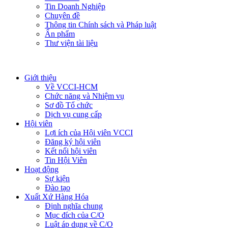
Tin Doanh Nghiệp
Chuyên đề
Thông tin Chính sách và Pháp luật
Ấn phẩm
Thư viện tài liệu
Giới thiệu
Về VCCI-HCM
Chức năng và Nhiệm vụ
Sơ đồ Tổ chức
Dịch vụ cung cấp
Hội viên
Lợi ích của Hội viên VCCI
Đăng ký hội viên
Kết nối hội viên
Tin Hội Viên
Hoạt động
Sự kiện
Đào tạo
Xuất Xứ Hàng Hóa
Định nghĩa chung
Mục đích của C/O
Luật áp dụng về C/O