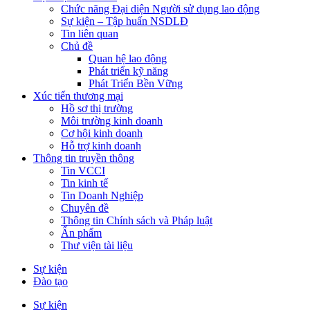
Chức năng Đại diện Người sử dụng lao động
Sự kiện – Tập huấn NSDLĐ
Tin liên quan
Chủ đề
Quan hệ lao động
Phát triển kỹ năng
Phát Triển Bền Vững
Xúc tiến thương mại
Hồ sơ thị trường
Môi trường kinh doanh
Cơ hội kinh doanh
Hỗ trợ kinh doanh
Thông tin truyền thông
Tin VCCI
Tin kinh tế
Tin Doanh Nghiệp
Chuyên đề
Thông tin Chính sách và Pháp luật
Ấn phẩm
Thư viện tài liệu
Sự kiện
Đào tạo
Sự kiện