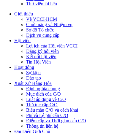
Thư viện tài liệu
Giới thiệu
Về VCCI-HCM
Chức năng và Nhiệm vụ
Sơ đồ Tổ chức
Dịch vụ cung cấp
Hội viên
Lợi ích của Hội viên VCCI
Đăng ký hội viên
Kết nối hội viên
Tin Hội Viên
Hoạt động
Sự kiện
Đào tạo
Xuất Xứ Hàng Hóa
Định nghĩa chung
Mục đích của C/O
Luật áp dụng về C/O
Thủ tục cấp C/O
Biểu mẫu C/O và cách khai
Phí và Lệ phí cấp C/O
Điểm cấp và Thời gian cấp C/O
Thông tin liên hệ
Đại Diện Giới Chủ