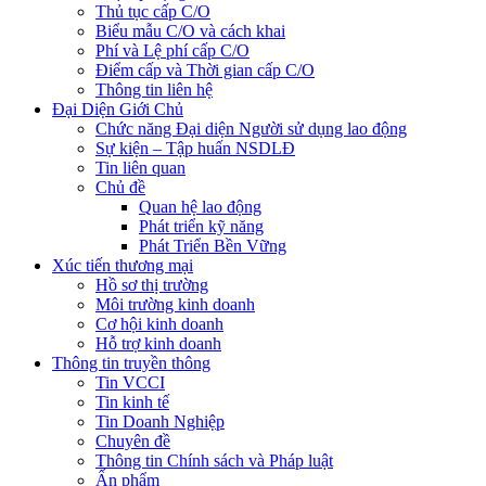
Thủ tục cấp C/O
Biểu mẫu C/O và cách khai
Phí và Lệ phí cấp C/O
Điểm cấp và Thời gian cấp C/O
Thông tin liên hệ
Đại Diện Giới Chủ
Chức năng Đại diện Người sử dụng lao động
Sự kiện – Tập huấn NSDLĐ
Tin liên quan
Chủ đề
Quan hệ lao động
Phát triển kỹ năng
Phát Triển Bền Vững
Xúc tiến thương mại
Hồ sơ thị trường
Môi trường kinh doanh
Cơ hội kinh doanh
Hỗ trợ kinh doanh
Thông tin truyền thông
Tin VCCI
Tin kinh tế
Tin Doanh Nghiệp
Chuyên đề
Thông tin Chính sách và Pháp luật
Ấn phẩm