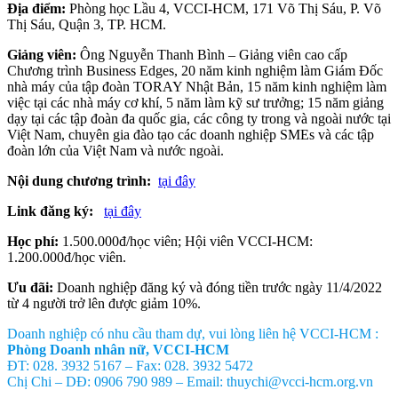
Địa điểm:
Phòng học Lầu 4, VCCI-HCM, 171 Võ Thị Sáu, P. Võ
Thị Sáu, Quận 3, TP. HCM.
Giảng viên:
Ông Nguyễn Thanh Bình – Giảng viên cao cấp
Chương trình Business Edges, 20 năm kinh nghiệm làm Giám Đốc
nhà máy của tập đoàn TORAY Nhật Bản, 15 năm kinh nghiệm làm
việc tại các nhà máy cơ khí, 5 năm làm kỹ sư trưởng; 15 năm giảng
dạy tại các tập đoàn đa quốc gia, các công ty trong và ngoài nước tại
Việt Nam, chuyên gia đào tạo các doanh nghiệp SMEs và các tập
đoàn lớn của Việt Nam và nước ngoài.
Nội dung chương trình:
tại đây
Link đăng ký:
tại đây
Học phí:
1.500.000đ/học viên; Hội viên VCCI-HCM:
1.200.000đ/học viên.
Ưu đãi:
Doanh nghiệp đăng ký và đóng tiền trước ngày 11/4/2022
từ 4 người trở lên được giảm 10%.
Doanh nghiệp có nhu cầu tham dự, vui lòng liên hệ VCCI-HCM :
Phòng Doanh nhân nữ, VCCI-HCM
ĐT: 028. 3932 5167 – Fax: 028. 3932 5472
Chị Chi – DĐ: 0906 790 989 – Email: thuychi@vcci-hcm.org.vn