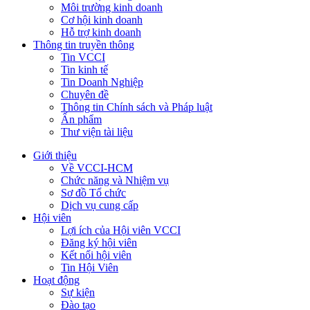
Môi trường kinh doanh
Cơ hội kinh doanh
Hỗ trợ kinh doanh
Thông tin truyền thông
Tin VCCI
Tin kinh tế
Tin Doanh Nghiệp
Chuyên đề
Thông tin Chính sách và Pháp luật
Ấn phẩm
Thư viện tài liệu
Giới thiệu
Về VCCI-HCM
Chức năng và Nhiệm vụ
Sơ đồ Tổ chức
Dịch vụ cung cấp
Hội viên
Lợi ích của Hội viên VCCI
Đăng ký hội viên
Kết nối hội viên
Tin Hội Viên
Hoạt động
Sự kiện
Đào tạo