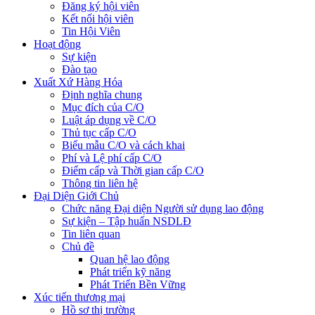
Đăng ký hội viên
Kết nối hội viên
Tin Hội Viên
Hoạt động
Sự kiện
Đào tạo
Xuất Xứ Hàng Hóa
Định nghĩa chung
Mục đích của C/O
Luật áp dụng về C/O
Thủ tục cấp C/O
Biểu mẫu C/O và cách khai
Phí và Lệ phí cấp C/O
Điểm cấp và Thời gian cấp C/O
Thông tin liên hệ
Đại Diện Giới Chủ
Chức năng Đại diện Người sử dụng lao động
Sự kiện – Tập huấn NSDLĐ
Tin liên quan
Chủ đề
Quan hệ lao động
Phát triển kỹ năng
Phát Triển Bền Vững
Xúc tiến thương mại
Hồ sơ thị trường