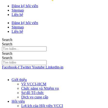
Đăng ký hội viên
Sitemap
Liên hệ
Đăng ký hội viên
Sitemap
Liên hệ
Search
Search
Search
Search
Facebook-f
Twitter
Youtube
Linkedin-in
Giới thiệu
Về VCCI-HCM
Chức năng và Nhiệm vụ
Sơ đồ Tổ chức
Dịch vụ cung cấp
Hội viên
Lợi ích của Hội viên VCCI