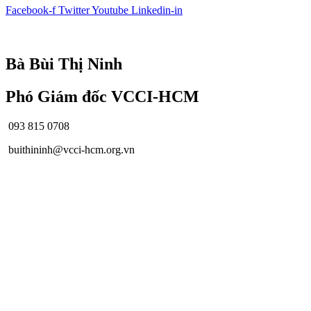
Facebook-f
Twitter
Youtube
Linkedin-in
© Bản quyền
VCCI-HCM
| All rights reserved
Bà Bùi Thị Ninh
Phó Giám đốc VCCI-HCM
093 815 0708
buithininh@vcci-hcm.org.vn