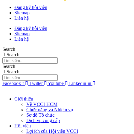
Đăng ký hội viên
Sitemap
Liên hệ
Đăng ký hội viên
Sitemap
Liên hệ
Search
Search
Search
Search
Facebook-f
Twitter
Youtube
Linkedin-in
Giới thiệu
Về VCCI-HCM
Chức năng và Nhiệm vụ
Sơ đồ Tổ chức
Dịch vụ cung cấp
Hội viên
Lợi ích của Hội viên VCCI