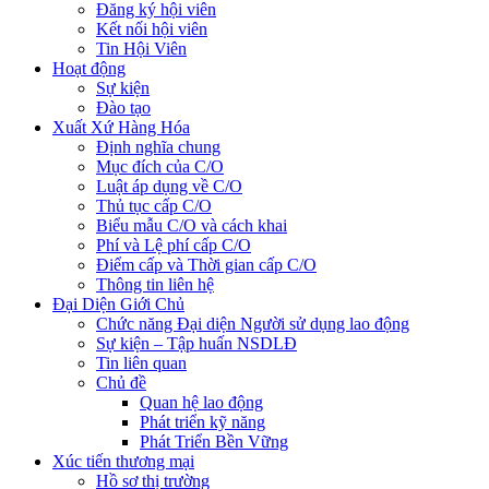
Đăng ký hội viên
Kết nối hội viên
Tin Hội Viên
Hoạt động
Sự kiện
Đào tạo
Xuất Xứ Hàng Hóa
Định nghĩa chung
Mục đích của C/O
Luật áp dụng về C/O
Thủ tục cấp C/O
Biểu mẫu C/O và cách khai
Phí và Lệ phí cấp C/O
Điểm cấp và Thời gian cấp C/O
Thông tin liên hệ
Đại Diện Giới Chủ
Chức năng Đại diện Người sử dụng lao động
Sự kiện – Tập huấn NSDLĐ
Tin liên quan
Chủ đề
Quan hệ lao động
Phát triển kỹ năng
Phát Triển Bền Vững
Xúc tiến thương mại
Hồ sơ thị trường