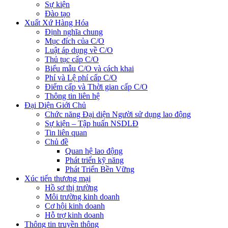
Sự kiện
Đào tạo
Xuất Xứ Hàng Hóa
Định nghĩa chung
Mục đích của C/O
Luật áp dụng về C/O
Thủ tục cấp C/O
Biểu mẫu C/O và cách khai
Phí và Lệ phí cấp C/O
Điểm cấp và Thời gian cấp C/O
Thông tin liên hệ
Đại Diện Giới Chủ
Chức năng Đại diện Người sử dụng lao động
Sự kiện – Tập huấn NSDLĐ
Tin liên quan
Chủ đề
Quan hệ lao động
Phát triển kỹ năng
Phát Triển Bền Vững
Xúc tiến thương mại
Hồ sơ thị trường
Môi trường kinh doanh
Cơ hội kinh doanh
Hỗ trợ kinh doanh
Thông tin truyền thông