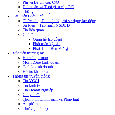
Phí và Lệ phí cấp C/O
Điểm cấp và Thời gian cấp C/O
Thông tin liên hệ
Đại Diện Giới Chủ
Chức năng Đại diện Người sử dụng lao động
Sự kiện – Tập huấn NSDLĐ
Tin liên quan
Chủ đề
Quan hệ lao động
Phát triển kỹ năng
Phát Triển Bền Vững
Xúc tiến thương mại
Hồ sơ thị trường
Môi trường kinh doanh
Cơ hội kinh doanh
Hỗ trợ kinh doanh
Thông tin truyền thông
Tin VCCI
Tin kinh tế
Tin Doanh Nghiệp
Chuyên đề
Thông tin Chính sách và Pháp luật
Ấn phẩm
Thư viện tài liệu