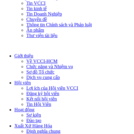
Tin VCCI
Tin kinh tế
Tin Doanh Nghiệp
Chuyên đề
Thông tin Chính sách và Pháp luật
Ấn phẩm
Thư viện tài liệu
Giới thiệu
Về VCCI-HCM
Chức năng và Nhiệm vụ
Sơ đồ Tổ chức
Dịch vụ cung cấp
Hội viên
Lợi ích của Hội viên VCCI
Đăng ký hội viên
Kết nối hội viên
Tin Hội Viên
Hoạt động
Sự kiện
Đào tạo
Xuất Xứ Hàng Hóa
Định nghĩa chung