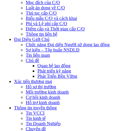
Mục đích của C/O
Luật áp dụng về C/O
Thủ tục cấp C/O
Biểu mẫu C/O và cách khai
Phí và Lệ phí cấp C/O
Điểm cấp và Thời gian cấp C/O
Thông tin liên hệ
Đại Diện Giới Chủ
Chức năng Đại diện Người sử dụng lao động
Sự kiện – Tập huấn NSDLĐ
Tin liên quan
Chủ đề
Quan hệ lao động
Phát triển kỹ năng
Phát Triển Bền Vững
Xúc tiến thương mại
Hồ sơ thị trường
Môi trường kinh doanh
Cơ hội kinh doanh
Hỗ trợ kinh doanh
Thông tin truyền thông
Tin VCCI
Tin kinh tế
Tin Doanh Nghiệp
Chuyên đề