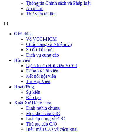
Thông tin Chính sách và Pháp luật
Ấn phẩm
Thư viện tài liệu
Giới thiệu
Về VCCI-HCM
Chức năng và Nhiệm vụ
Sơ đồ Tổ chức
Dịch vụ cung cấp
Hội viên
Lợi ích của Hội viên VCCI
Đăng ký hội viên
Kết nối hội viên
Tin Hội Viên
Hoạt động
Sự kiện
Đào tạo
Xuất Xứ Hàng Hóa
Định nghĩa chung
Mục đích của C/O
Luật áp dụng về C/O
Thủ tục cấp C/O
Biểu mẫu C/O và cách khai