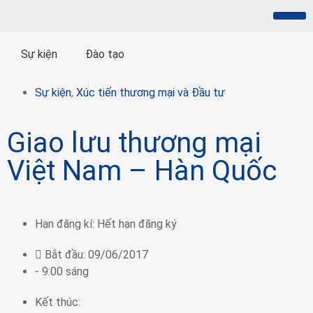
Giới thiệu
Hội viên
Hoạt động
Xuất Xứ Hàng Hóa
Đại Diện Giới Chủ
Xúc tiến thương mại
Thông tin truyền th
Sự kiện
Đào tạo
Sự kiện
,
Xúc tiến thương mại và Đầu tư
Giao lưu thương mại
Việt Nam – Hàn Quốc
Hạn đăng kí:
Hết hạn đăng ký
Bắt đầu:
09/06/2017
- 9:00 sáng
Kết thúc: