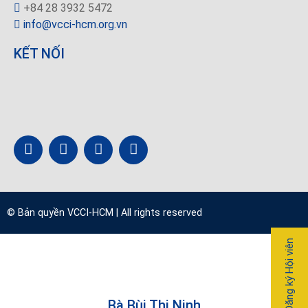
+84 28 3932 5472
info@vcci-hcm.org.vn
KẾT NỐI
© Bản quyền
VCCI-HCM
| All rights reserved
Đăng ký Hội viên
Bà Bùi Thị Ninh