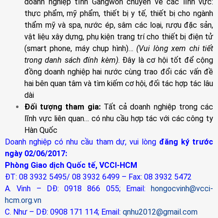
doanh nghiệp tỉnh Gangwon chuyên về các lĩnh vực:
thực phẩm, mỹ phẩm, thiết bị y tế, thiết bị cho ngành
thẩm mỹ và spa, nước ép, sâm các loại, rượu đặc sản,
vật liệu xây dựng, phụ kiện trang trí cho thiết bị điện tử
(smart phone, máy chụp hình)…
(Vui lòng xem chi tiết
trong danh sách đính kèm)
. Đây là cơ hội tốt để cộng
đồng doanh nghiệp hai nước cùng trao đổi các vấn đề
hai bên quan tâm và tìm kiếm cơ hội, đối tác hợp tác lâu
dài
Đối tượng tham gia:
Tất cả doanh nghiệp trong các
lĩnh vực liên quan… có nhu cầu hợp tác với các công ty
Hàn Quốc
Doanh nghiệp có nhu cầu tham dự, vui lòng
đăng ký trước
ngày 02/06/2017:
Phòng Giao dịch Quốc tế, VCCI-HCM
ĐT: 08 3932 5495/ 08 3932 6499 – Fax: 08 3932 5472
A. Vinh – DĐ: 0918 866 055; Email:
hongocvinh@vcci-
hcm.org.vn
C. Như – DĐ: 0908 171 114; Email:
qnhu2012@gmail.com