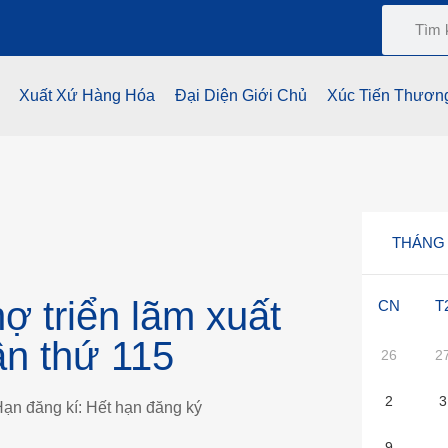
Xuất Xứ Hàng Hóa
Đại Diện Giới Chủ
Xúc Tiến Thươn
THÁNG 
ợ triển lãm xuất
CN
T
ần thứ 115
26
2
2
3
ạn đăng kí:
Hết hạn đăng ký
9
1