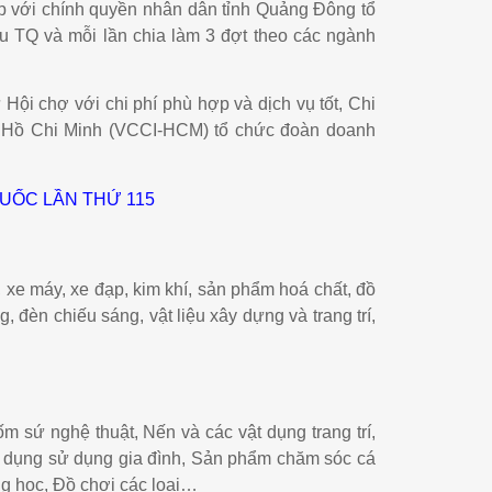
 với chính quyền nhân dân tỉnh Quảng Đông tổ
u TQ
và mỗi lần chia làm 3 đợt theo các ngành
ội chợ với chi phí phù hợp và dịch vụ tốt, Chi
.Hồ Chi Minh (VCCI-HCM) tổ chức đoàn doanh
UỐC LẦN THỨ 115
ng, xe máy, xe đạp, kim khí, sản phẩm hoá chất, đồ
, đèn chiếu sáng, vật liệu xây dựng và trang trí,
 sứ nghệ thuật, Nến và các vật dụng trang trí,
ật dụng sử dụng gia đình, Sản phẩm chăm sóc cá
ng học, Đồ chơi các loại…