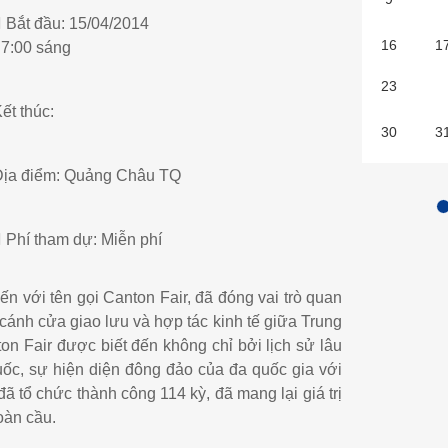
Bắt đầu:
15/04/2014
16
1
 7:00 sáng
23
2
ết thúc:
30
3
ịa điểm:
Quảng Châu TQ
Phí tham dự:
Miễn phí
 với tên gọi Canton Fair, đã đóng vai trò quan
 cánh cửa giao lưu và hợp tác kinh tế giữa Trung
on Fair được biết đến không chỉ bởi lịch sử lâu
uốc, sự hiện diện đông đảo của đa quốc gia với
 tổ chức thành công 114 kỳ, đã mang lại giá trị
oàn cầu.