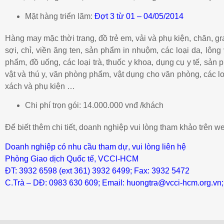
Mặt hàng triển lãm:
Đợt 3 từ 01 – 04/05/2014
Hàng may mặc thời trang, đồ trẻ em, vải và phụ kiện, chăn, gra,
sợi, chỉ, viền ăng ten, sản phẩm in nhuộm, các loại da, lông 
phẩm, đồ uống, các loại trà, thuốc y khoa, dụng cụ y tế, sả
vật và thú y, văn phòng phẩm, vật dụng cho văn phòng, các loạ
xách và phụ kiện …
Chi phí trọn gói:
14.000.000 vnđ /khách
Để biết thêm chi tiết, doanh nghiệp vui lòng tham khảo trên w
Doanh nghiệp có nhu cầu tham dự, vui lòng liên hệ
Phòng Giao dịch Quốc tế, VCCI-HCM
ĐT: 3932 6598 (ext 361) 3932 6499; Fax: 3932 5472
C.Trà – DĐ: 0983 630 609; Email: huongtra@vcci-hcm.org.vn