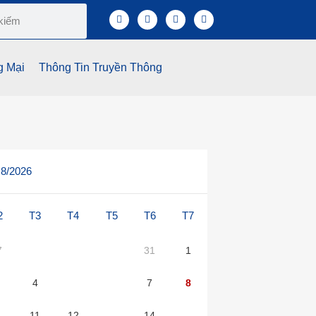
g Mại
Thông Tin Truyền Thông
8/2026
2
T3
T4
T5
T6
T7
7
28
29
30
31
1
4
5
6
7
8
0
11
12
13
14
15