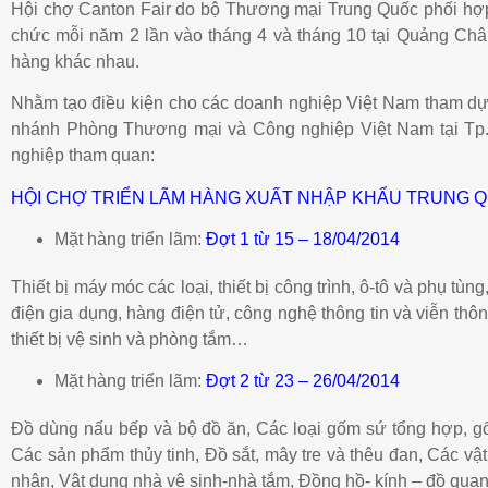
Hội chợ Canton Fair do bộ Thương mại Trung Quốc phối hợp
chức mỗi năm 2 lần vào tháng 4 và tháng 10 tại
Quảng Châ
hàng khác nhau.
Nhằm tạo điều kiện cho các doanh nghiệp Việt Nam tham dự H
nhánh Phòng Thương mại và Công nghiệp Việt Nam tại Tp
nghiệp tham quan:
HỘI CHỢ TRIỂN LÃM HÀNG XUẤT NHẬP KHẨU TRUNG Q
Mặt hàng triển lãm:
Đợt 1 từ 15 – 18/04/2014
Thiết bị máy móc các loại, thiết bị công trình, ô-tô và phụ tù
điện gia dụng, hàng điện tử, công nghệ thông tin và viễn thông
thiết bị vệ sinh và phòng tắm…
Mặt hàng triển lãm:
Đợt 2 từ 23 – 26/04/2014
Đồ dùng nấu bếp và bộ đồ ăn, Các loại gốm sứ tổng hợp, gốm
Các sản phẩm thủy tinh, Đồ sắt, mây tre và thêu đan, Các v
nhân, Vật dụng nhà vệ sinh-nhà tắm, Đồng hồ- kính – đồ qua