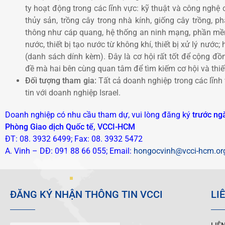
ty hoạt động trong các lĩnh vực: kỹ thuật và công nghệ
thủy sản, trồng cây trong nhà kính, giống cây trồng, ph
thông như cáp quang, hệ thống an ninh mạng, phần mềm
nước, thiết bị tạo nước từ không khí, thiết bị xử lý nước;
(danh sách dính kèm). Đây là cơ hội rất tốt để cộng đ
đề mà hai bên cùng quan tâm để tìm kiếm cơ hội và thiết
Đối tượng tham gia:
Tất cả doanh nghiệp trong các lĩnh 
tin với doanh nghiệp Israel.
Doanh nghiệp có nhu cầu tham dự, vui lòng đăng ký
trước ng
Phòng Giao dịch Quốc tế, VCCI-HCM
ĐT: 08. 3932 6499; Fax: 08. 3932 5472
A. Vinh
– DĐ: 091 88 66 055; Email:
hongocvinh@vcci-hcm.or
ĐĂNG KÝ NHẬN THÔNG TIN VCCI
LI