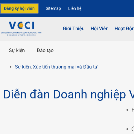
Đăng ký hội viên
Sitemap
Liên hệ
Giới Thiệu
Hội Viên
Hoạt Độ
Sự kiện
Đào tạo
Sự kiện
,
Xúc tiến thương mại và Đầu tư
Diễn đàn Doanh nghiệp V
H