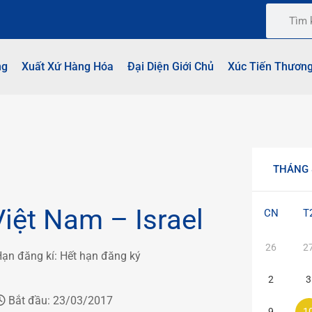
ng
Xuất Xứ Hàng Hóa
Đại Diện Giới Chủ
Xúc Tiến Thươn
THÁNG 
iệt Nam – Israel
CN
T
26
2
ạn đăng kí:
Hết hạn đăng ký
2
3
Bắt đầu:
23/03/2017
9
1