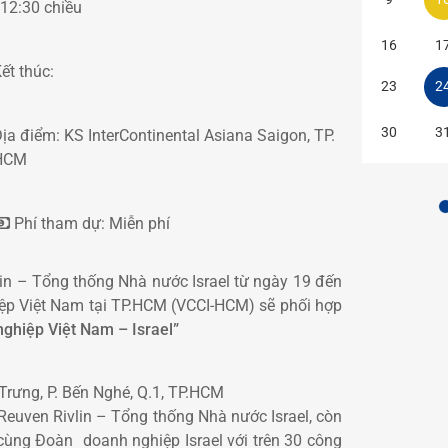
 12:30 chiều
16
1
ết thúc:
23
2
30
3
ịa điểm:
KS InterContinental Asiana Saigon, TP.
HCM
Phí tham dự:
Miễn phí
in – Tổng thống Nhà nước Israel từ ngày 19 đến
p Việt Nam tại TP.HCM (VCCI-HCM) sẽ phối hợp
ghiệp Việt Nam – Israel”
Trưng, P. Bến Nghé, Q.1, TP.HCM
Reuven Rivlin – Tổng thống Nhà nước Israel, còn
 cùng Đoàn doanh nghiệp Israel với trên 30 công