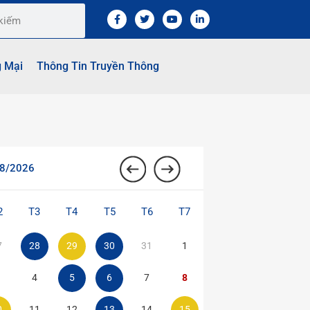
g Mại
Thông Tin Truyền Thông
8/2026
2
T3
T4
T5
T6
T7
7
28
29
30
31
1
4
5
6
7
8
0
11
12
13
14
15