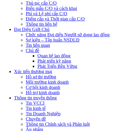
Thủ tục cấp C/O
Biểu mẫu C/O và cách khai
Phí và Lệ phí cấp C/O
Điểm cấp và Thời gian cấp C/O
Thông tin liên hệ
Đại Diện Giới Chủ
Chức năng Đại diện Người sử dụng lao động
Sự kiện – Tập huấn NSDLĐ
Tin liên quan
Chủ đề
Quan hệ lao động
Phát triển kỹ năng
Phát Triển Bền Vững
Xúc tiến thương mại
Hồ sơ thị trường
Môi trường kinh doanh
Cơ hội kinh doanh
Hỗ trợ kinh doanh
Thông tin truyền thông
Tin VCCI
Tin kinh tế
Tin Doanh Nghiệp
Chuyên đề
Thông tin Chính sách và Pháp luật
Ấn phẩm