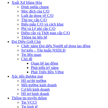
Xuất Xứ Hàng Hóa
Định nghĩa chung
Mục đích của C/O
Luật áp dụng về C/O
Thủ tục cấp C/O
Biểu mẫu C/O và cách khai
Phí và Lệ phí cấp C/O
Điểm cấp và Thời gian cấp C/O
Thông tin liên hệ
Đại Diện Giới Chủ
Chức năng Đại diện Người sử dụng lao động
Sự kiện – Tập huấn NSDLĐ
Tin liên quan
Chủ đề
Quan hệ lao động
Phát triển kỹ năng
Phát Triển Bền Vững
Xúc tiến thương mại
Hồ sơ thị trường
Môi trường kinh doanh
Cơ hội kinh doanh
Hỗ trợ kinh doanh
Thông tin truyền thông
Tin VCCI
Tin kinh tế