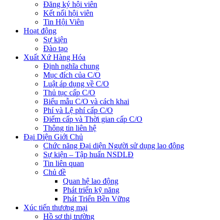
Đăng ký hội viên
Kết nối hội viên
Tin Hội Viên
Hoạt động
Sự kiện
Đào tạo
Xuất Xứ Hàng Hóa
Định nghĩa chung
Mục đích của C/O
Luật áp dụng về C/O
Thủ tục cấp C/O
Biểu mẫu C/O và cách khai
Phí và Lệ phí cấp C/O
Điểm cấp và Thời gian cấp C/O
Thông tin liên hệ
Đại Diện Giới Chủ
Chức năng Đại diện Người sử dụng lao động
Sự kiện – Tập huấn NSDLĐ
Tin liên quan
Chủ đề
Quan hệ lao động
Phát triển kỹ năng
Phát Triển Bền Vững
Xúc tiến thương mại
Hồ sơ thị trường