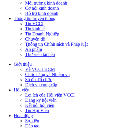
Môi trường kinh doanh
Cơ hội kinh doanh
Hỗ trợ kinh doanh
Thông tin truyền thông
Tin VCCI
Tin kinh tế
Tin Doanh Nghiệp
Chuyên đề
Thông tin Chính sách và Pháp luật
Ấn phẩm
Thư viện tài liệu
Giới thiệu
Về VCCI-HCM
Chức năng và Nhiệm vụ
Sơ đồ Tổ chức
Dịch vụ cung cấp
Hội viên
Lợi ích của Hội viên VCCI
Đăng ký hội viên
Kết nối hội viên
Tin Hội Viên
Hoạt động
Sự kiện
Đào tạo