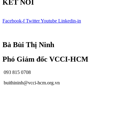
KẾT NỐI
Facebook-f
Twitter
Youtube
Linkedin-in
© Bản quyền
VCCI-HCM
| All rights reserved
Bà Bùi Thị Ninh
Phó Giám đốc VCCI-HCM
093 815 0708
buithininh@vcci-hcm.org.vn