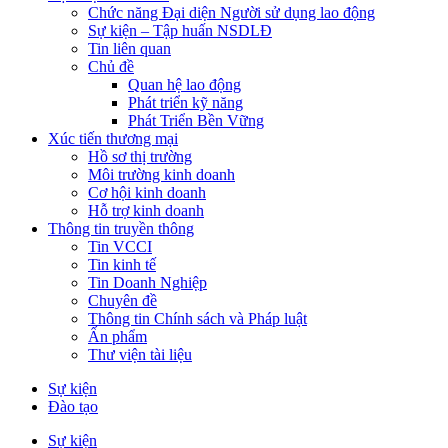
Chức năng Đại diện Người sử dụng lao động
Sự kiện – Tập huấn NSDLĐ
Tin liên quan
Chủ đề
Quan hệ lao động
Phát triển kỹ năng
Phát Triển Bền Vững
Xúc tiến thương mại
Hồ sơ thị trường
Môi trường kinh doanh
Cơ hội kinh doanh
Hỗ trợ kinh doanh
Thông tin truyền thông
Tin VCCI
Tin kinh tế
Tin Doanh Nghiệp
Chuyên đề
Thông tin Chính sách và Pháp luật
Ấn phẩm
Thư viện tài liệu
Sự kiện
Đào tạo
Sự kiện