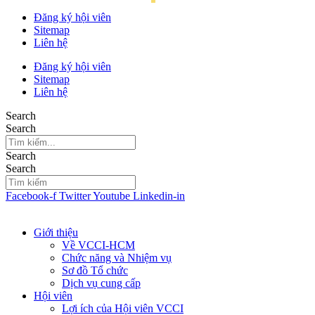
Đăng ký hội viên
Sitemap
Liên hệ
Đăng ký hội viên
Sitemap
Liên hệ
Search
Search
Search
Search
Facebook-f
Twitter
Youtube
Linkedin-in
Giới thiệu
Về VCCI-HCM
Chức năng và Nhiệm vụ
Sơ đồ Tổ chức
Dịch vụ cung cấp
Hội viên
Lợi ích của Hội viên VCCI