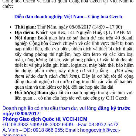
Cộng hoà Czech và Đại sứ quán Cộng hoà Czech tại Việt Nam tổ
chức:
Diễn đàn doanh nghiệp Việt Nam – Cộng hoà Czech
Thời gian:
Thứ Năm, ngày 08/06/2017 (14:00 – 17:00)
Địa điểm:
Khách sạn Rex, 141 Nguyễn Huệ, Q.1, TP.HCM
Nội dung:
Buổi giao lưu có sự tham dự của trên 40 doanh
nghiệp Cộng hòa Czech chuyên về các lĩnh vực: thiết bị bơm
nạp nhiên liệu, dịch vụ biên, phiên dịch và thiết bị dịch thuật,
xây dựng phòng thí nghiệm, hợp kim ferro và các kim loại
màu, năng lượng tái tạo, văn phòng phẩm, tư vấn kinh doanh,
thiết bị và phụ kiện ghi hình, logistics, máy biến thế, bảo hiểm
tín dụng, phần mềm, xây dựng cơ sở hạ tầng…
(Vui lòng
tham khảo danh sách dính kèm)
. Đây là cơ hội tốt để cộng
đồng doanh nghiệp hai nước cùng trao đổi các vấn đề hai bên
quan tâm và tìm kiếm cơ hội, đối tác hợp tác lâu dài
Đối tượng tham gia:
tất cả doanh nghiệp trong các lĩnh vực
liên quan… có nhu cầu hợp tác với các công ty C.H Czech
Doanh nghiệp có nhu cầu tham dự, vui lòng
đăng ký trước
ngày 02/06/2017:
Phòng Giao dịch Quốc tế, VCCI-HCM
ĐT: 08 3932 5495/ 08 3932 6499 – Fax: 08 3932 5472
A. Vinh – DĐ: 0918 866 055; Email:
hongocvinh@vcci-
hcm.org.vn