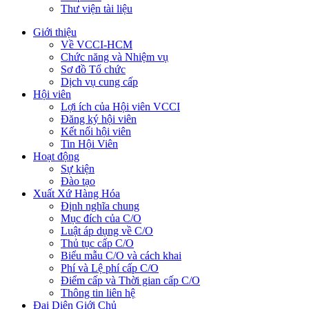
Thư viện tài liệu
Giới thiệu
Về VCCI-HCM
Chức năng và Nhiệm vụ
Sơ đồ Tổ chức
Dịch vụ cung cấp
Hội viên
Lợi ích của Hội viên VCCI
Đăng ký hội viên
Kết nối hội viên
Tin Hội Viên
Hoạt động
Sự kiện
Đào tạo
Xuất Xứ Hàng Hóa
Định nghĩa chung
Mục đích của C/O
Luật áp dụng về C/O
Thủ tục cấp C/O
Biểu mẫu C/O và cách khai
Phí và Lệ phí cấp C/O
Điểm cấp và Thời gian cấp C/O
Thông tin liên hệ
Đại Diện Giới Chủ