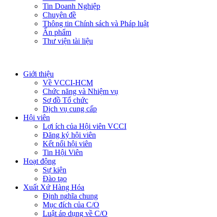
Tin Doanh Nghiệp
Chuyên đề
Thông tin Chính sách và Pháp luật
Ấn phẩm
Thư viện tài liệu
Giới thiệu
Về VCCI-HCM
Chức năng và Nhiệm vụ
Sơ đồ Tổ chức
Dịch vụ cung cấp
Hội viên
Lợi ích của Hội viên VCCI
Đăng ký hội viên
Kết nối hội viên
Tin Hội Viên
Hoạt động
Sự kiện
Đào tạo
Xuất Xứ Hàng Hóa
Định nghĩa chung
Mục đích của C/O
Luật áp dụng về C/O