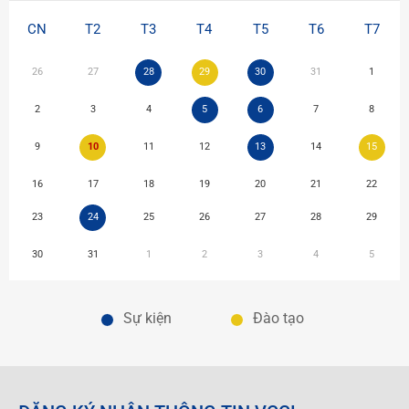
CN
T2
T3
T4
T5
T6
T7
26
27
28
29
30
31
1
2
3
4
5
6
7
8
9
10
11
12
13
14
15
16
17
18
19
20
21
22
23
24
25
26
27
28
29
30
31
1
2
3
4
5
Sự kiện
Đào tạo