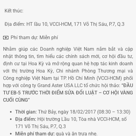
Kết thúc:
Địa điểm:
HT lầu 10, VCCI-HCM, 171 Võ Thị Sáu, P.7, Q.3
Phí tham dự:
Miễn phí
Nhằm giúp các Doanh nghiệp Việt Nam nắm bắt và cập
nhật thông tin, tìm hiểu các chính sách mới, cơ hội đầu tư,
định cư tại Hoa Kỳ và mở rộng quan hệ hợp tác kinh doanh
với thị trường Hoa Kỳ, Chi nhánh Phòng Thương mại và
Công nghiệp Việt Nam tại TP. Hồ Chí Minh (VCCI-HCM) phối
hợp với công ty Grand Aster USA LLC tổ chức hội thảo:
“ĐẦU
TƯ EB-5 TRƯỚC THỜI ĐIỂM SỬA ĐỔI LUẬT – CƠ HỘI VÀNG
CUỐI CÙNG”
Thời gian:
Thứ Bảy, ngày 18/02/2017 (08:30 – 13:30)
Địa điểm:
Hội trường Lầu 10, Tòa nhà VCCI-HCM, số
171 Võ Thị Sáu, P.7, Q.3
Miễn phí tham dự:
quà và ăn trưa nhẹ.