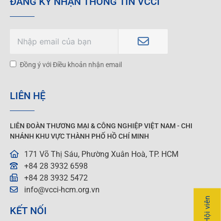
ĐĂNG KÝ NHẬN THÔNG TIN VCCI
Đồng ý với Điều khoản nhận email
LIÊN HỆ
LIÊN ĐOÀN THƯƠNG MẠI &
CÔNG NGHIỆP
VIỆT NAM - CHI
NHÁNH KHU VỰC THÀNH PHỐ HỒ CHÍ MINH
171 Võ Thị Sáu, Phường Xuân Hoà, TP. HCM
+84 28 3932 6598
+84 28 3932 5472
info@vcci-hcm.org.vn
KẾT NỐI