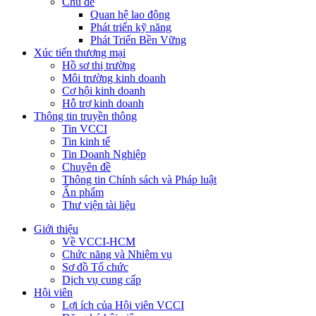
Chủ đề
Quan hệ lao động
Phát triển kỹ năng
Phát Triển Bền Vững
Xúc tiến thương mại
Hồ sơ thị trường
Môi trường kinh doanh
Cơ hội kinh doanh
Hỗ trợ kinh doanh
Thông tin truyền thông
Tin VCCI
Tin kinh tế
Tin Doanh Nghiệp
Chuyên đề
Thông tin Chính sách và Pháp luật
Ấn phẩm
Thư viện tài liệu
Giới thiệu
Về VCCI-HCM
Chức năng và Nhiệm vụ
Sơ đồ Tổ chức
Dịch vụ cung cấp
Hội viên
Lợi ích của Hội viên VCCI