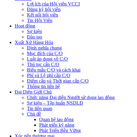
Lợi ích của Hội viên VCCI
Đăng ký hội viên
Kết nối hội viên
Tin Hội Viên
Hoạt động
Sự kiện
Đào tạo
Xuất Xứ Hàng Hóa
Định nghĩa chung
Mục đích của C/O
Luật áp dụng về C/O
Thủ tục cấp C/O
Biểu mẫu C/O và cách khai
Phí và Lệ phí cấp C/O
Điểm cấp và Thời gian cấp C/O
Thông tin liên hệ
Đại Diện Giới Chủ
Chức năng Đại diện Người sử dụng lao động
Sự kiện – Tập huấn NSDLĐ
Tin liên quan
Chủ đề
Quan hệ lao động
Phát triển kỹ năng
Phát Triển Bền Vững
Xúc tiến thương mại