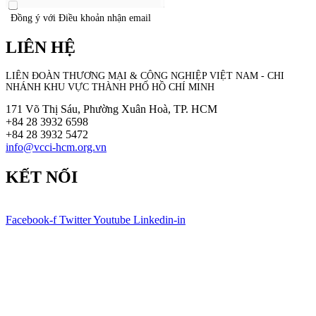
Đồng ý với Điều khoản nhận email
LIÊN HỆ
LIÊN ĐOÀN THƯƠNG MẠI &
CÔNG NGHIỆP
VIỆT NAM - CHI
NHÁNH KHU VỰC THÀNH PHỐ HỒ CHÍ MINH
171 Võ Thị Sáu, Phường Xuân Hoà, TP. HCM
+84 28 3932 6598
+84 28 3932 5472
info@vcci-hcm.org.vn
KẾT NỐI
Facebook-f
Twitter
Youtube
Linkedin-in
© Bản quyền
VCCI-HCM
| All rights reserved