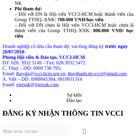
NK
Phí tham dự:
– Đối với DN là Hội viên VCCI-HCM hoặc thành viên của
Group TTHQ–XNK:
700.000 VNĐ/học viên
– Đối với DN chưa là Hội viên VCCI-HCM hoặc chưa là
thành viên của Group TTHQ–XNK:
800.000 VNĐ/ học
viên
Doanh nghiệp có nhu cầu tham dự, vui lòng đăng ký
trước ngày
20/07/2018
:
Phòng Hội viên & Đào tạo, VCCI-HCM
ĐT: 028. 3932 5149 – Fax: 028.3932 5472
C. Thuỷ – DĐ: 0909 738 795;
Email:
t
huydo@vcci-hcm.org.vn
;
thuythanh.do.vcci@gmail.com
A. Việt – DĐ: 0988941384, 0919931314
Email:
vietxnk@vietxnk.com
Sự kiện
Đào tạo
ĐĂNG KÝ NHẬN THÔNG TIN VCCI