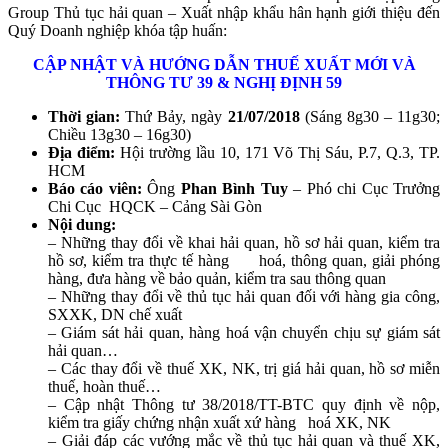
Group Thủ tục hải quan – Xuất nhập khẩu hân hạnh giới thiệu đến
Quý Doanh nghiệp khóa tập huấn:
CẬP NHẬT VÀ HƯỚNG DẪN THUẾ XUẤT MỚI VÀ
THÔNG TƯ 39 & NGHỊ ĐỊNH 59
Thời gian
:
Thứ Bảy, ngày
21/07/2018
(Sáng 8g30 – 11g30;
Chiều 13g30 – 16g30)
Địa điểm
:
Hội trường lầu 10, 171 Võ Thị Sáu, P.7, Q.3, TP.
HCM
Báo cáo viên:
Ông
Phan Bình Tuy
– Phó chi Cục Trưởng
Chi Cục HQCK – Cảng Sài Gòn
Nội dung:
– Những thay đổi về khai hải quan, hồ sơ hải quan, kiểm tra
hồ sơ, kiểm tra thực tế hàng hoá, thông quan, giải phóng
hàng, đưa hàng về bảo quản, kiểm tra sau thông quan
– Những thay đổi về thủ tục hải quan đối với hàng gia công,
SXXK, DN chế xuất
– Giám sát hải quan, hàng hoá vận chuyển chịu sự giám sát
hải quan…
– Các thay đổi về thuế XK, NK, trị giá hải quan, hồ sơ miễn
thuế, hoàn thuế…
– Cập nhật Thông tư 38/2018/TT-BTC quy định về nộp,
kiểm tra giấy chứng nhận xuất xứ hàng hoá XK, NK
– Giải đáp các vướng mắc về thủ tục hải quan và thuế XK,