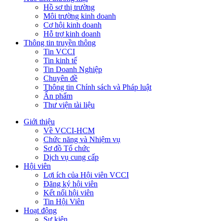
Hồ sơ thị trường
Môi trường kinh doanh
Cơ hội kinh doanh
Hỗ trợ kinh doanh
Thông tin truyền thông
Tin VCCI
Tin kinh tế
Tin Doanh Nghiệp
Chuyên đề
Thông tin Chính sách và Pháp luật
Ấn phẩm
Thư viện tài liệu
Giới thiệu
Về VCCI-HCM
Chức năng và Nhiệm vụ
Sơ đồ Tổ chức
Dịch vụ cung cấp
Hội viên
Lợi ích của Hội viên VCCI
Đăng ký hội viên
Kết nối hội viên
Tin Hội Viên
Hoạt động
Sự kiện