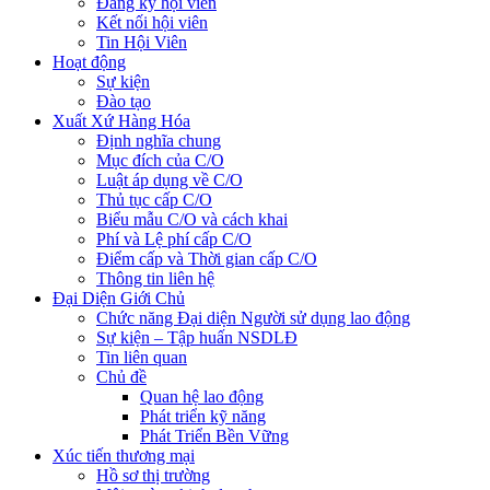
Đăng ký hội viên
Kết nối hội viên
Tin Hội Viên
Hoạt động
Sự kiện
Đào tạo
Xuất Xứ Hàng Hóa
Định nghĩa chung
Mục đích của C/O
Luật áp dụng về C/O
Thủ tục cấp C/O
Biểu mẫu C/O và cách khai
Phí và Lệ phí cấp C/O
Điểm cấp và Thời gian cấp C/O
Thông tin liên hệ
Đại Diện Giới Chủ
Chức năng Đại diện Người sử dụng lao động
Sự kiện – Tập huấn NSDLĐ
Tin liên quan
Chủ đề
Quan hệ lao động
Phát triển kỹ năng
Phát Triển Bền Vững
Xúc tiến thương mại
Hồ sơ thị trường