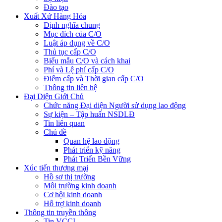
Đào tạo
Xuất Xứ Hàng Hóa
Định nghĩa chung
Mục đích của C/O
Luật áp dụng về C/O
Thủ tục cấp C/O
Biểu mẫu C/O và cách khai
Phí và Lệ phí cấp C/O
Điểm cấp và Thời gian cấp C/O
Thông tin liên hệ
Đại Diện Giới Chủ
Chức năng Đại diện Người sử dụng lao động
Sự kiện – Tập huấn NSDLĐ
Tin liên quan
Chủ đề
Quan hệ lao động
Phát triển kỹ năng
Phát Triển Bền Vững
Xúc tiến thương mại
Hồ sơ thị trường
Môi trường kinh doanh
Cơ hội kinh doanh
Hỗ trợ kinh doanh
Thông tin truyền thông
Tin VCCI