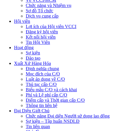
Về VCCI-HCM
Chức năng và Nhiệm vụ
Sơ đồ Tổ chức
Dịch vụ cung cấp
Hội viên
Lợi ích của Hội viên VCCI
Đăng ký hội viên
Kết nối hội viên
Tin Hội Viên
Hoạt động
Sự kiện
Đào tạo
Xuất Xứ Hàng Hóa
Định nghĩa chung
Mục đích của C/O
Luật áp dụng về C/O
Thủ tục cấp C/O
Biểu mẫu C/O và cách khai
Phí và Lệ phí cấp C/O
Điểm cấp và Thời gian cấp C/O
Thông tin liên hệ
Đại Diện Giới Chủ
Chức năng Đại diện Người sử dụng lao động
Sự kiện – Tập huấn NSDLĐ
Tin liên quan