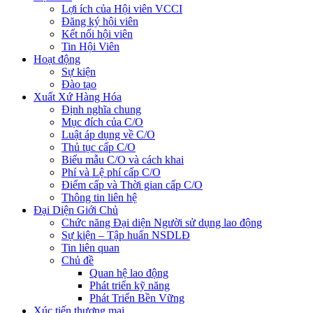
Lợi ích của Hội viên VCCI
Đăng ký hội viên
Kết nối hội viên
Tin Hội Viên
Hoạt động
Sự kiện
Đào tạo
Xuất Xứ Hàng Hóa
Định nghĩa chung
Mục đích của C/O
Luật áp dụng về C/O
Thủ tục cấp C/O
Biểu mẫu C/O và cách khai
Phí và Lệ phí cấp C/O
Điểm cấp và Thời gian cấp C/O
Thông tin liên hệ
Đại Diện Giới Chủ
Chức năng Đại diện Người sử dụng lao động
Sự kiện – Tập huấn NSDLĐ
Tin liên quan
Chủ đề
Quan hệ lao động
Phát triển kỹ năng
Phát Triển Bền Vững
Xúc tiến thương mại