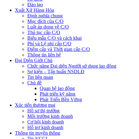
Đào tạo
Xuất Xứ Hàng Hóa
Định nghĩa chung
Mục đích của C/O
Luật áp dụng về C/O
Thủ tục cấp C/O
Biểu mẫu C/O và cách khai
Phí và Lệ phí cấp C/O
Điểm cấp và Thời gian cấp C/O
Thông tin liên hệ
Đại Diện Giới Chủ
Chức năng Đại diện Người sử dụng lao động
Sự kiện – Tập huấn NSDLĐ
Tin liên quan
Chủ đề
Quan hệ lao động
Phát triển kỹ năng
Phát Triển Bền Vững
Xúc tiến thương mại
Hồ sơ thị trường
Môi trường kinh doanh
Cơ hội kinh doanh
Hỗ trợ kinh doanh
Thông tin truyền thông
Tin VCCI