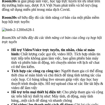
Room30s
là giải pháp làm việc, học tập trực tuyến tối ưu nhất trên
thị trường hiện nay, được P.A Việt Nam phát triển và hỗ trợ cộng
đồng sử dụng miễn phí trong mùa dịch Covid.
Room30s
sở hữu đầy đủ các tính năng cơ bản của một phần mềm
họp hội trực tuyến:
Room30s sở hữu đầy đủ các tính năng cơ bản của công cụ họp hội
trực tuyến
Hỗ trợ Video/Voice trực tuyến, tin nhắn, chia sẻ màn
hình:
Chất lượng cuộc gọi tốt, video HD. Tích hợp nhắn tin
trực tiếp trên không gian làm việc, bao gồm phiên bản máy
tính và phiên bản di động, trò chuyện nhóm với lịch sử chat
có thể tìm kiếm.
Tích hợp các công cụ công tác:
Người tham gia có thể đồng
thời chia sẻ màn hình và chú thích để tăng tính tương tác của
cuộc họp. Có bảng trắng live stream giúp việc dạy học hay
thuyết trình thuận tiện. Hỗ trợ upload chia sẻ các file tài liệu &
video để làm việc
Hỗ trợ trên mọi thiết bị điện tử:
Cho phép tham gia và cộng
tác trên bất kỳ thiết bị như: Máy tính, di động, máy tính
bảng,..một cách dễ dàng và nhanh chóng
Ghi video/ âm thanh một cách dễ dàng:
Ghi lại các cuộc