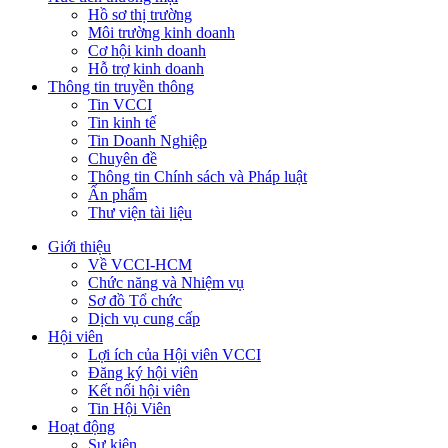
Hồ sơ thị trường
Môi trường kinh doanh
Cơ hội kinh doanh
Hỗ trợ kinh doanh
Thông tin truyền thông
Tin VCCI
Tin kinh tế
Tin Doanh Nghiệp
Chuyên đề
Thông tin Chính sách và Pháp luật
Ấn phẩm
Thư viện tài liệu
Giới thiệu
Về VCCI-HCM
Chức năng và Nhiệm vụ
Sơ đồ Tổ chức
Dịch vụ cung cấp
Hội viên
Lợi ích của Hội viên VCCI
Đăng ký hội viên
Kết nối hội viên
Tin Hội Viên
Hoạt động
Sự kiện