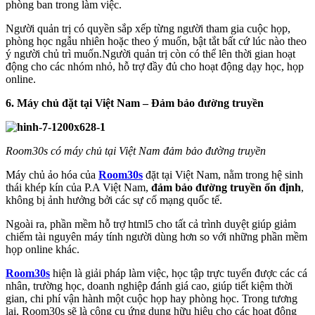
phòng ban trong làm việc.
Người quản trị có quyền sắp xếp từng người tham gia cuộc họp,
phòng học ngẫu nhiên hoặc theo ý muốn, bật tắt bất cứ lúc nào theo
ý người chủ trì muốn.Người quản trị còn có thể lên thời gian hoạt
động cho các nhóm nhỏ, hỗ trợ đầy đủ cho hoạt động dạy học, họp
online.
6. Máy chủ đặt tại Việt Nam – Đảm bảo đường truyền
Room30s có máy chủ tại Việt Nam đảm bảo đường truyền
Máy chủ ảo hóa của
Room30s
đặt tại Việt Nam, nằm trong hệ sinh
thái khép kín của P.A Việt Nam,
đảm bảo đường truyền ổn định
,
không bị ảnh hưởng bởi các sự cố mạng quốc tế.
Ngoài ra, phần mềm hỗ trợ html5 cho tất cả trình duyệt giúp giảm
chiếm tài nguyên máy tính người dùng hơn so với những phần mềm
họp online khác.
Room30s
hiện là giải pháp làm việc, học tập trực tuyến được các cá
nhân, trường học, doanh nghiệp đánh giá cao, giúp tiết kiệm thời
gian, chi phí vận hành một cuộc họp hay phòng học. Trong tương
lai, Room30s sẽ là công cụ ứng dụng hữu hiệu cho các hoạt động