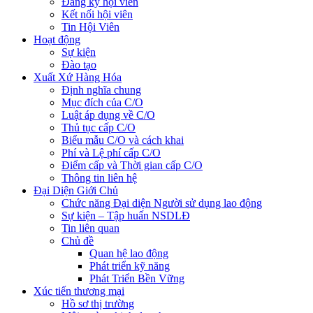
Đăng ký hội viên
Kết nối hội viên
Tin Hội Viên
Hoạt động
Sự kiện
Đào tạo
Xuất Xứ Hàng Hóa
Định nghĩa chung
Mục đích của C/O
Luật áp dụng về C/O
Thủ tục cấp C/O
Biểu mẫu C/O và cách khai
Phí và Lệ phí cấp C/O
Điểm cấp và Thời gian cấp C/O
Thông tin liên hệ
Đại Diện Giới Chủ
Chức năng Đại diện Người sử dụng lao động
Sự kiện – Tập huấn NSDLĐ
Tin liên quan
Chủ đề
Quan hệ lao động
Phát triển kỹ năng
Phát Triển Bền Vững
Xúc tiến thương mại
Hồ sơ thị trường