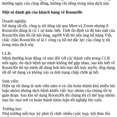
thường ngày của cộng đồng, không chỉ riêng trong mùa dịch này.
Một số đánh giá của khách hàng về Room30s
Doanh nghiệp:
Sử dụng rất tốt, công ty tôi từng xài qua Meet và Zoom nhưng ở
Room30s đúng là có 1 sự khác biệt. Tính ổn định và độ bảo mật của
Room30s làm tôi rất hài lòng, người Việt thì nên ủng hộ hàng Việt,
chắc chắn Room30s sẽ là 1 công cụ hỗ trợ đắc lực của công ty tôi
trong mùa dịch này
CLB:
Mình thường hoạt động và trao đổi với các thành viên trong CLB
mỗi ngày, do dịch bệnh tụi mình không thể gặp nhau, sau khi biết về
Room30s thì tụi mình dễ dàng hơn khi trao đổi trực tuyến, ứng dụng
rất dễ sử dụng và không xảy ra tình trạng chập chờn gì hết.
Sinh viên:
Hiện tại tôi đang là sinh viên năm 4 và cần hoàn thành khá nhiều bài
luận nhóm nhưng dịch bệnh khiến việc học nhóm của chúng tôi bị
gián đoạn. Sau khi sử dụng Room30s thì chúng tôi có thể họp nhóm
mọi lúc mọi nơi và hoàn thành khóa luận tốt nghiệp êm xuôi.
Trường học:
Nhà trường mỗi học kỳ phải tổ chức nhiều cuộc họp, hội thảo tốn