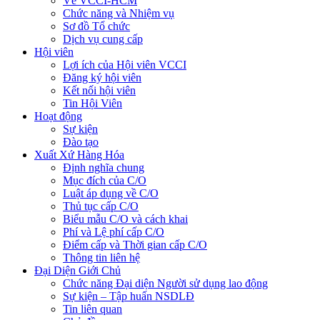
Về VCCI-HCM
Chức năng và Nhiệm vụ
Sơ đồ Tổ chức
Dịch vụ cung cấp
Hội viên
Lợi ích của Hội viên VCCI
Đăng ký hội viên
Kết nối hội viên
Tin Hội Viên
Hoạt động
Sự kiện
Đào tạo
Xuất Xứ Hàng Hóa
Định nghĩa chung
Mục đích của C/O
Luật áp dụng về C/O
Thủ tục cấp C/O
Biểu mẫu C/O và cách khai
Phí và Lệ phí cấp C/O
Điểm cấp và Thời gian cấp C/O
Thông tin liên hệ
Đại Diện Giới Chủ
Chức năng Đại diện Người sử dụng lao động
Sự kiện – Tập huấn NSDLĐ
Tin liên quan