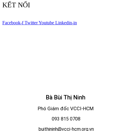
KẾT NỐI
Facebook-f
Twitter
Youtube
Linkedin-in
© Bản quyền
VCCI-HCM
| All rights reserved
Bà Bùi Thị Ninh
Phó Giám đốc VCCI-HCM
093 815 0708
buithininh@vcci-hcm.org.vn