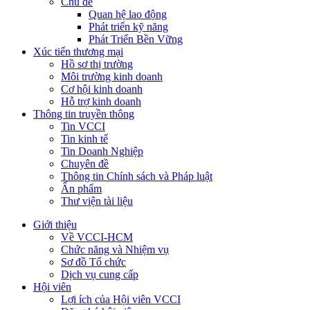
Chủ đề
Quan hệ lao động
Phát triển kỹ năng
Phát Triển Bền Vững
Xúc tiến thương mại
Hồ sơ thị trường
Môi trường kinh doanh
Cơ hội kinh doanh
Hỗ trợ kinh doanh
Thông tin truyền thông
Tin VCCI
Tin kinh tế
Tin Doanh Nghiệp
Chuyên đề
Thông tin Chính sách và Pháp luật
Ấn phẩm
Thư viện tài liệu
Giới thiệu
Về VCCI-HCM
Chức năng và Nhiệm vụ
Sơ đồ Tổ chức
Dịch vụ cung cấp
Hội viên
Lợi ích của Hội viên VCCI