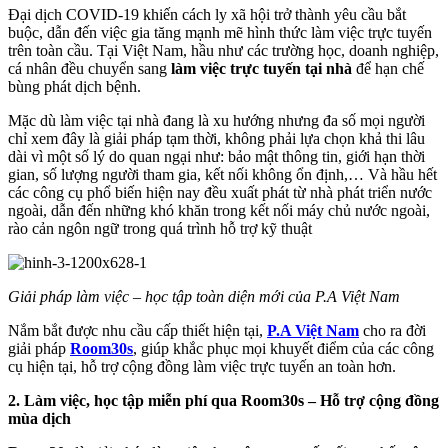
Đại dịch COVID-19 khiến cách ly xã hội trở thành yêu cầu bắt
buộc, dẫn đến việc gia tăng mạnh mẽ hình thức làm việc trực tuyến
trên toàn cầu. Tại Việt Nam, hầu như các trường học, doanh nghiệp,
cá nhân đều chuyển sang
làm việc trực tuyến tại nhà
để hạn chế
bùng phát dịch bệnh.
Mặc dù làm việc tại nhà đang là xu hướng nhưng đa số mọi người
chỉ xem đây là giải pháp tạm thời, không phải lựa chọn khả thi lâu
dài vì một số lý do quan ngại như: bảo mật thông tin, giới hạn thời
gian, số lượng người tham gia, kết nối không ổn định,… Và hầu hết
các công cụ phổ biến hiện nay đều xuất phát từ nhà phát triển nước
ngoài, dẫn đến những khó khăn trong kết nối máy chủ nước ngoài,
rào cản ngôn ngữ trong quá trình hỗ trợ kỹ thuật
Giải pháp làm việc – học tập toàn diện mới của P.A Việt Nam
Nắm bắt được nhu cầu cấp thiết hiện tại,
P.A Việt Nam
cho ra đời
giải pháp
Room30s
, giúp khắc phục mọi khuyết điểm của các công
cụ hiện tại, hỗ trợ cộng đồng làm việc trực tuyến an toàn hơn.
2. Làm việc, học tập miễn phí qua Room30s – Hỗ trợ cộng đồng
mùa dịch