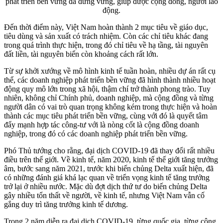
phát triển bền vững đã đứng vững, giúp được cộng đồng, người lao
động.
Đến thời điểm này, Việt Nam hoàn thành 2 mục tiêu về giáo dục,
tiêu dùng và sản xuất có trách nhiệm. Còn các chỉ tiêu khác đang
trong quá trình thực hiện, trong đó chỉ tiêu về hạ tầng, tài nguyên
đất liền, tài nguyên biển còn khoảng cách rất lớn.
Từ sự khởi xướng về mô hình kinh tế tuần hoàn, nhiều dự án rất cụ
thể, các doanh nghiệp phát triển bền vững đã hình thành nhiều hoạt
động quy mô lớn trong xã hội, thậm chí trở thành phong trào. Tuy
nhiên, không chỉ Chính phủ, doanh nghiệp, mà cộng đồng và từng
người dân có vai trò quan trọng không kém trong thực hiện và hoàn
thành các mục tiêu phát triển bền vững, cùng với đó là quyết tâm
đẩy mạnh hợp tác công-tư với là nòng cốt là cộng đồng doanh
nghiệp, trong đó có các doanh nghiệp phát triển bền vững.
Phó Thủ tướng cho rằng, đại dịch COVID-19 đã thay đổi rất nhiều
điều trên thế giới. Về kinh tế, năm 2020, kinh tế thế giới tăng trưởng
âm, bước sang năm 2021, trước khi biến chủng Delta xuất hiện, đã
có những đánh giá khá lạc quan về triển vọng kinh tế tăng trưởng
trở lại ở nhiều nước. Mặc dù đợt dịch thứ tư do biến chủng Delta
gây nhiều tổn thất về người, về kinh tế, nhưng Việt Nam vẫn cố
gắng duy trì tăng trưởng kinh tế dương.
Trong 2 năm diễn ra đại dịch COVID-19, từng quốc gia, từng cộng