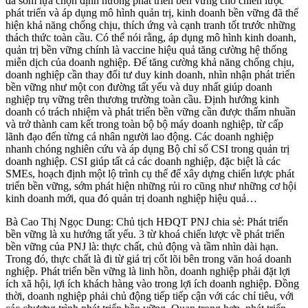
đã sớm lựa chọn định hướng phát triển bền vững cho chiến lược
phát triển và áp dụng mô hình quản trị, kinh doanh bền vững đã thể
hiện khả năng chống chịu, thích ứng và cạnh tranh tốt trước những
thách thức toàn cầu. Có thể nói rằng, áp dụng mô hình kinh doanh,
quản trị bền vững chính là vaccine hiệu quả tăng cường hệ thống
miễn dịch của doanh nghiệp. Để tăng cường khả năng chống chịu,
doanh nghiệp cần thay đổi tư duy kinh doanh, nhìn nhận phát triển
bền vững như một con đường tất yếu và duy nhất giúp doanh
nghiệp trụ vững trên thương trường toàn cầu. Định hướng kinh
doanh có trách nhiệm và phát triển bền vững cần được thấm nhuần
và trở thành cam kết trong toàn bộ bộ máy doanh nghiệp, từ cấp
lãnh đạo đến từng cá nhân người lao động. Các doanh nghiệp
nhanh chóng nghiên cứu và áp dụng Bộ chỉ số CSI trong quản trị
doanh nghiệp. CSI giúp tất cả các doanh nghiệp, đặc biệt là các
SMEs, hoạch định một lộ trình cụ thể để xây dựng chiến lược phát
triển bền vững, sớm phát hiện những rủi ro cũng như những cơ hội
kinh doanh mới, qua đó quản trị doanh nghiệp hiệu quả…
Bà Cao Thị Ngọc Dung: Chủ tịch HĐQT PNJ chia sẻ: Phát triển
bền vững là xu hướng tất yếu. 3 từ khoá chiến lược về phát triển
bền vững của PNJ là: thực chất, chủ động và tầm nhìn dài hạn.
Trong đó, thực chất là đi từ giá trị cốt lõi bên trong văn hoá doanh
nghiệp. Phát triển bền vững là linh hồn, doanh nghiệp phải đặt lợi
ích xã hội, lợi ích khách hàng vào trong lợi ích doanh nghiệp. Đồng
thời, doanh nghiệp phải chủ động tiếp tiếp cận với các chỉ tiêu, với