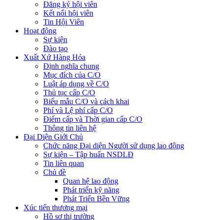
Đăng ký hội viên
Kết nối hội viên
Tin Hội Viên
Hoạt động
Sự kiện
Đào tạo
Xuất Xứ Hàng Hóa
Định nghĩa chung
Mục đích của C/O
Luật áp dụng về C/O
Thủ tục cấp C/O
Biểu mẫu C/O và cách khai
Phí và Lệ phí cấp C/O
Điểm cấp và Thời gian cấp C/O
Thông tin liên hệ
Đại Diện Giới Chủ
Chức năng Đại diện Người sử dụng lao động
Sự kiện – Tập huấn NSDLĐ
Tin liên quan
Chủ đề
Quan hệ lao động
Phát triển kỹ năng
Phát Triển Bền Vững
Xúc tiến thương mại
Hồ sơ thị trường