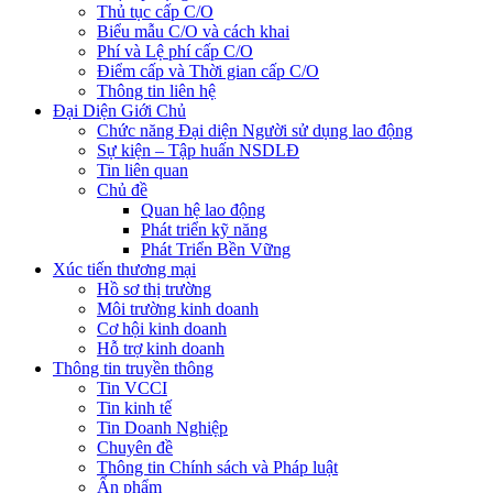
Thủ tục cấp C/O
Biểu mẫu C/O và cách khai
Phí và Lệ phí cấp C/O
Điểm cấp và Thời gian cấp C/O
Thông tin liên hệ
Đại Diện Giới Chủ
Chức năng Đại diện Người sử dụng lao động
Sự kiện – Tập huấn NSDLĐ
Tin liên quan
Chủ đề
Quan hệ lao động
Phát triển kỹ năng
Phát Triển Bền Vững
Xúc tiến thương mại
Hồ sơ thị trường
Môi trường kinh doanh
Cơ hội kinh doanh
Hỗ trợ kinh doanh
Thông tin truyền thông
Tin VCCI
Tin kinh tế
Tin Doanh Nghiệp
Chuyên đề
Thông tin Chính sách và Pháp luật
Ấn phẩm