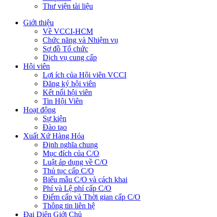
Thư viện tài liệu
Giới thiệu
Về VCCI-HCM
Chức năng và Nhiệm vụ
Sơ đồ Tổ chức
Dịch vụ cung cấp
Hội viên
Lợi ích của Hội viên VCCI
Đăng ký hội viên
Kết nối hội viên
Tin Hội Viên
Hoạt động
Sự kiện
Đào tạo
Xuất Xứ Hàng Hóa
Định nghĩa chung
Mục đích của C/O
Luật áp dụng về C/O
Thủ tục cấp C/O
Biểu mẫu C/O và cách khai
Phí và Lệ phí cấp C/O
Điểm cấp và Thời gian cấp C/O
Thông tin liên hệ
Đại Diện Giới Chủ