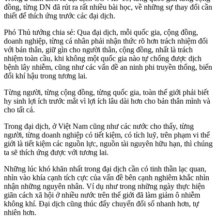
đồng, từng DN đã rút ra rất nhiều bài học, về những sự thay đổi cần
thiết để thích ứng trước các đại dịch.
Phó Thủ tướng chia sẻ: Qua đại dịch, mỗi quốc gia, cộng đồng,
doanh nghiệp, từng cá nhân phải nhận thức rõ hơn trách nhiệm đối
với bản thân, giữ gìn cho người thân, cộng đồng, nhất là trách
nhiệm toàn cầu, khi không một quốc gia nào tự chống được dịch
bệnh lây nhiễm, cũng như các vấn đề an ninh phi truyền thống, biến
đổi khí hậu trong tương lai.
Từng người, từng cộng đồng, từng quốc gia, toàn thế giới phải biết
hy sinh lợi ích trước mắt vì lợi ích lâu dài hơn cho bản thân mình và
cho tất cả.
Trong đại dịch, ở Việt Nam cũng như các nước cho thấy, từng
người, từng doanh nghiệp có tiết kiệm, có tích luỹ, trên phạm vi thế
giới là tiết kiệm các nguồn lực, nguồn tài nguyên hữu hạn, thì chúng
ta sẽ thích ứng được với tương lai.
Những lúc khó khăn nhất trong đại dịch cần có tinh thần lạc quan,
nhìn vào khía cạnh tích cực của vấn đề bên cạnh nghiêm khắc nhìn
nhận những nguyên nhân. Ví dụ như trong những ngày thực hiện
giãn cách xã hội ở nhiều nước trên thế giới đã làm giảm ô nhiễm
không khí. Đại dịch cũng thúc đẩy chuyển đổi số nhanh hơn, tự
nhiên hơn.