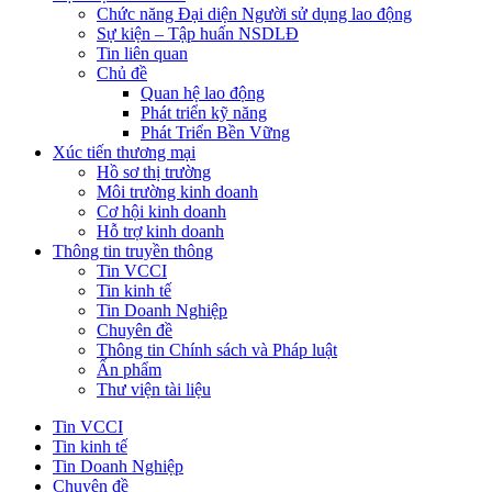
Chức năng Đại diện Người sử dụng lao động
Sự kiện – Tập huấn NSDLĐ
Tin liên quan
Chủ đề
Quan hệ lao động
Phát triển kỹ năng
Phát Triển Bền Vững
Xúc tiến thương mại
Hồ sơ thị trường
Môi trường kinh doanh
Cơ hội kinh doanh
Hỗ trợ kinh doanh
Thông tin truyền thông
Tin VCCI
Tin kinh tế
Tin Doanh Nghiệp
Chuyên đề
Thông tin Chính sách và Pháp luật
Ấn phẩm
Thư viện tài liệu
Tin VCCI
Tin kinh tế
Tin Doanh Nghiệp
Chuyên đề