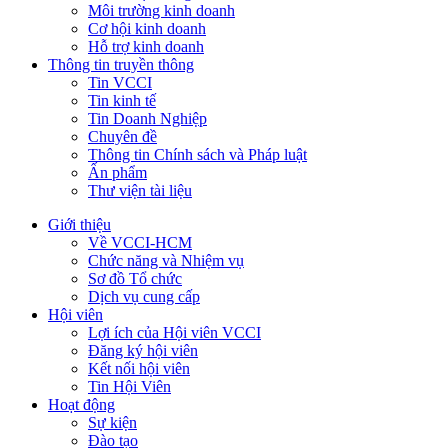
Môi trường kinh doanh
Cơ hội kinh doanh
Hỗ trợ kinh doanh
Thông tin truyền thông
Tin VCCI
Tin kinh tế
Tin Doanh Nghiệp
Chuyên đề
Thông tin Chính sách và Pháp luật
Ấn phẩm
Thư viện tài liệu
Giới thiệu
Về VCCI-HCM
Chức năng và Nhiệm vụ
Sơ đồ Tổ chức
Dịch vụ cung cấp
Hội viên
Lợi ích của Hội viên VCCI
Đăng ký hội viên
Kết nối hội viên
Tin Hội Viên
Hoạt động
Sự kiện
Đào tạo