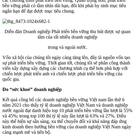
các chương trình phát triển bền vững. Quan trọng hơn, phát triển
bền vững phải có tầm nhìn dài hạn, đôi khi phải hy sinh mục tiêu
ngắn hạn để đạt được mục tiêu chung.
Diễn đàn Doanh nghiệp Phát triển bền vững thu hút được sự quan
tâm của rất nhiều doanh nghiệp
trong và ngoài nước.
Vốn xã hội của chúng tôi ngày càng tăng lên, đây là nguồn vốn tạo
sự phát triển bền vững. Thời gian tới, chúng tôi sẽ phân công thành
viên xây dựng xây dựng các chương trình cụ thể hơn phù hợp với
chiến lược phát triển anh và chiến lược phát triển bền vững của
quốc gia.
Đo “sức khoẻ” doanh nghiệp
Kết quả công bố các doanh nghiệp bền vững Việt nam lần thứ 6
năm 2021 cho thấy tỷ lệ doanh nghiệp Việt Nam và doanh nghiệp
nước ngoài đạt danh hiệu top 10 phát triển bền vững lần lượt là 55%
và 45%; trong top 100 thì tỷ lệ này lần lượt là 63% và 27%. Điều
này thể hiện sự sẵn sàng, xu thế chuyển đổi và khả năng đáp ứng
kinh doanh theo hướng bền vững của doanh nghiệp Việt Nam ngày
càng mạnh mẽ và tiến bộ.