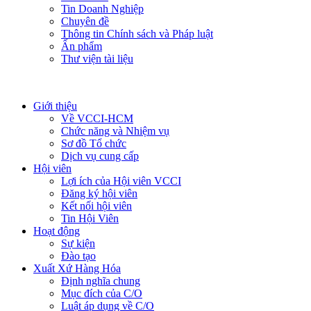
Tin Doanh Nghiệp
Chuyên đề
Thông tin Chính sách và Pháp luật
Ấn phẩm
Thư viện tài liệu
Giới thiệu
Về VCCI-HCM
Chức năng và Nhiệm vụ
Sơ đồ Tổ chức
Dịch vụ cung cấp
Hội viên
Lợi ích của Hội viên VCCI
Đăng ký hội viên
Kết nối hội viên
Tin Hội Viên
Hoạt động
Sự kiện
Đào tạo
Xuất Xứ Hàng Hóa
Định nghĩa chung
Mục đích của C/O
Luật áp dụng về C/O