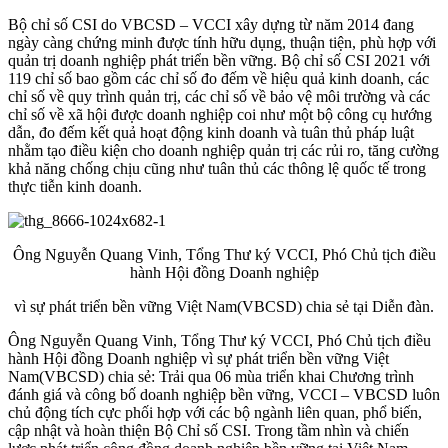
Bộ chỉ số CSI do VBCSD – VCCI xây dựng từ năm 2014 đang
ngày càng chứng minh được tính hữu dụng, thuận tiện, phù hợp với
quản trị doanh nghiệp phát triển bền vững. Bộ chỉ số CSI 2021 với
119 chỉ số bao gồm các chỉ số đo đếm về hiệu quả kinh doanh, các
chỉ số về quy trình quản trị, các chỉ số về bảo vệ môi trường và các
chỉ số về xã hội được doanh nghiệp coi như một bộ công cụ hướng
dẫn, đo đếm kết quả hoạt động kinh doanh và tuân thủ pháp luật
nhằm tạo điều kiện cho doanh nghiệp quản trị các rủi ro, tăng cường
khả năng chống chịu cũng như tuân thủ các thông lệ quốc tế trong
thực tiễn kinh doanh.
Ông Nguyễn Quang Vinh, Tổng Thư ký VCCI, Phó Chủ tịch điều
hành Hội đồng Doanh nghiệp
vì sự phát triển bền vững Việt Nam(VBCSD) chia sẻ tại Diễn đàn.
Ông Nguyễn Quang Vinh, Tổng Thư ký VCCI, Phó Chủ tịch điều
hành Hội đồng Doanh nghiệp vì sự phát triển bền vững Việt
Nam(VBCSD) chia sẻ: Trải qua 06 mùa triển khai Chương trình
đánh giá và công bố doanh nghiệp bền vững, VCCI – VBCSD luôn
chủ động tích cực phối hợp với các bộ ngành liên quan, phổ biến,
cập nhật và hoàn thiện Bộ Chỉ số CSI. Trong tầm nhìn và chiến