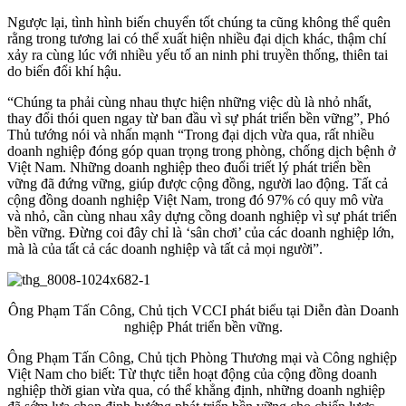
Ngược lại, tình hình biến chuyển tốt chúng ta cũng không thể quên
rằng trong tương lai có thể xuất hiện nhiều đại dịch khác, thậm chí
xảy ra cùng lúc với nhiều yếu tố an ninh phi truyền thống, thiên tai
do biến đổi khí hậu.
“Chúng ta phải cùng nhau thực hiện những việc dù là nhỏ nhất,
thay đổi thói quen ngay từ ban đầu vì sự phát triển bền vững”, Phó
Thủ tướng nói và nhấn mạnh “Trong đại dịch vừa qua, rất nhiều
doanh nghiệp đóng góp quan trọng trong phòng, chống dịch bệnh ở
Việt Nam. Những doanh nghiệp theo đuổi triết lý phát triển bền
vững đã đứng vững, giúp được cộng đồng, người lao động. Tất cả
cộng đồng doanh nghiệp Việt Nam, trong đó 97% có quy mô vừa
và nhỏ, cần cùng nhau xây dựng cồng doanh nghiệp vì sự phát triển
bền vững. Đừng coi đây chỉ là ‘sân chơi’ của các doanh nghiệp lớn,
mà là của tất cả các doanh nghiệp và tất cả mọi người”.
Ông Phạm Tấn Công, Chủ tịch VCCI phát biểu tại Diễn đàn Doanh
nghiệp Phát triển bền vững.
Ông Phạm Tấn Công, Chủ tịch Phòng Thương mại và Công nghiệp
Việt Nam cho biết: Từ thực tiễn hoạt động của cộng đồng doanh
nghiệp thời gian vừa qua, có thể khẳng định, những doanh nghiệp