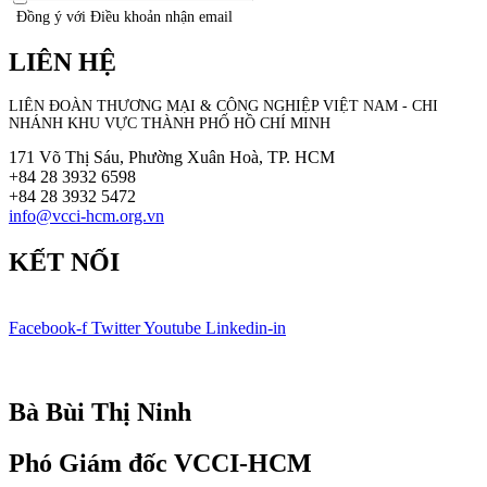
Đồng ý với Điều khoản nhận email
LIÊN HỆ
LIÊN ĐOÀN THƯƠNG MẠI &
CÔNG NGHIỆP
VIỆT NAM - CHI
NHÁNH KHU VỰC THÀNH PHỐ HỒ CHÍ MINH
171 Võ Thị Sáu, Phường Xuân Hoà, TP. HCM
+84 28 3932 6598
+84 28 3932 5472
info@vcci-hcm.org.vn
KẾT NỐI
Facebook-f
Twitter
Youtube
Linkedin-in
© Bản quyền
VCCI-HCM
| All rights reserved
Bà Bùi Thị Ninh
Phó Giám đốc VCCI-HCM