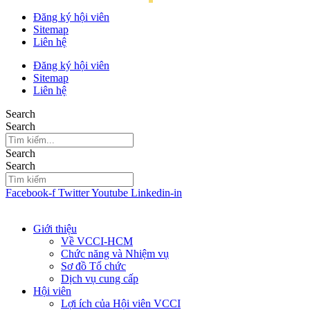
Đăng ký hội viên
Sitemap
Liên hệ
Đăng ký hội viên
Sitemap
Liên hệ
Search
Search
Search
Search
Facebook-f
Twitter
Youtube
Linkedin-in
Giới thiệu
Về VCCI-HCM
Chức năng và Nhiệm vụ
Sơ đồ Tổ chức
Dịch vụ cung cấp
Hội viên
Lợi ích của Hội viên VCCI