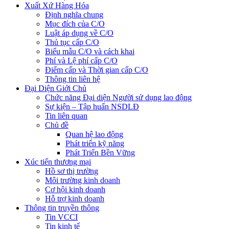
Xuất Xứ Hàng Hóa
Định nghĩa chung
Mục đích của C/O
Luật áp dụng về C/O
Thủ tục cấp C/O
Biểu mẫu C/O và cách khai
Phí và Lệ phí cấp C/O
Điểm cấp và Thời gian cấp C/O
Thông tin liên hệ
Đại Diện Giới Chủ
Chức năng Đại diện Người sử dụng lao động
Sự kiện – Tập huấn NSDLĐ
Tin liên quan
Chủ đề
Quan hệ lao động
Phát triển kỹ năng
Phát Triển Bền Vững
Xúc tiến thương mại
Hồ sơ thị trường
Môi trường kinh doanh
Cơ hội kinh doanh
Hỗ trợ kinh doanh
Thông tin truyền thông
Tin VCCI
Tin kinh tế