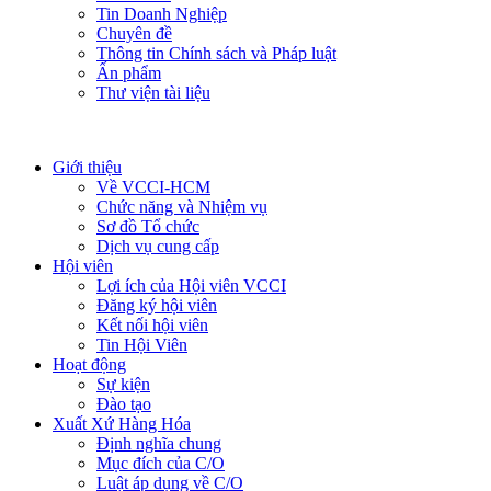
Tin Doanh Nghiệp
Chuyên đề
Thông tin Chính sách và Pháp luật
Ấn phẩm
Thư viện tài liệu
Giới thiệu
Về VCCI-HCM
Chức năng và Nhiệm vụ
Sơ đồ Tổ chức
Dịch vụ cung cấp
Hội viên
Lợi ích của Hội viên VCCI
Đăng ký hội viên
Kết nối hội viên
Tin Hội Viên
Hoạt động
Sự kiện
Đào tạo
Xuất Xứ Hàng Hóa
Định nghĩa chung
Mục đích của C/O
Luật áp dụng về C/O