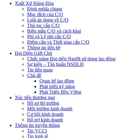
Xuất Xứ Hàng Hóa
Định nghĩa chung
Mục đích của C/O
Luật áp dụng về C/O
Thủ tục cấp C/O
Biểu mẫu C/O và cách khai
Phí và Lệ phí cấp C/O
Điểm cấp và Thời gian cấp C/O
Thông tin liên hệ
Đại Diện Giới Chủ
Chức năng Đại diện Người sử dụng lao động
Sự kiện – Tập huấn NSDLĐ
Tin liên quan
Chủ đề
Quan hệ lao động
Phát triển kỹ năng
Phát Triển Bền Vững
Xúc tiến thương mại
Hồ sơ thị trường
Môi trường kinh doanh
Cơ hội kinh doanh
Hỗ trợ kinh doanh
Thông tin truyền thông
Tin VCCI
Tin kinh tế