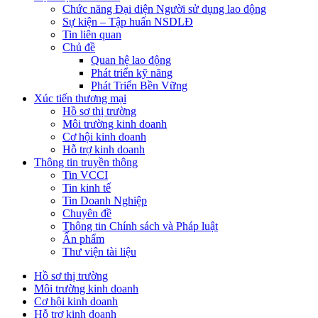
Chức năng Đại diện Người sử dụng lao động
Sự kiện – Tập huấn NSDLĐ
Tin liên quan
Chủ đề
Quan hệ lao động
Phát triển kỹ năng
Phát Triển Bền Vững
Xúc tiến thương mại
Hồ sơ thị trường
Môi trường kinh doanh
Cơ hội kinh doanh
Hỗ trợ kinh doanh
Thông tin truyền thông
Tin VCCI
Tin kinh tế
Tin Doanh Nghiệp
Chuyên đề
Thông tin Chính sách và Pháp luật
Ấn phẩm
Thư viện tài liệu
Hồ sơ thị trường
Môi trường kinh doanh
Cơ hội kinh doanh
Hỗ trợ kinh doanh