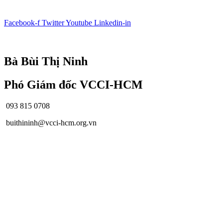
Facebook-f
Twitter
Youtube
Linkedin-in
© Bản quyền
VCCI-HCM
| All rights reserved
Bà Bùi Thị Ninh
Phó Giám đốc VCCI-HCM
093 815 0708
buithininh@vcci-hcm.org.vn