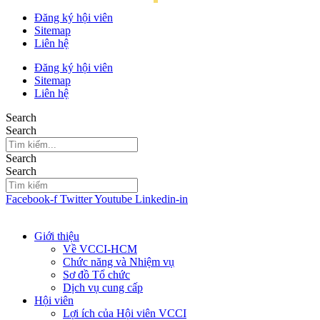
Đăng ký hội viên
Sitemap
Liên hệ
Đăng ký hội viên
Sitemap
Liên hệ
Search
Search
Search
Search
Facebook-f
Twitter
Youtube
Linkedin-in
Giới thiệu
Về VCCI-HCM
Chức năng và Nhiệm vụ
Sơ đồ Tổ chức
Dịch vụ cung cấp
Hội viên
Lợi ích của Hội viên VCCI