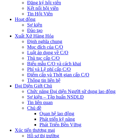
Đăng ký hội viên
Kết nối hội viên
Tin Hội Viên
Hoạt động
Sự kiện
Đào tạo
Xuất Xứ Hàng Hóa
Định nghĩa chung
Mục đích của C/O
Luật áp dụng về C/O
Thủ tục cấp C/O
Biểu mẫu C/O và cách khai
Phí và Lệ phí cấp C/O
Điểm cấp và Thời gian cấp C/O
Thông tin liên hệ
Đại Diện Giới Chủ
Chức năng Đại diện Người sử dụng lao động
Sự kiện – Tập huấn NSDLĐ
Tin liên quan
Chủ đề
Quan hệ lao động
Phát triển kỹ năng
Phát Triển Bền Vững
Xúc tiến thương mại
Hồ sơ thị trường