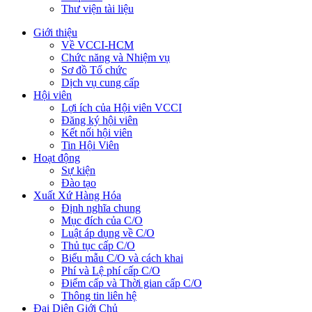
Thư viện tài liệu
Giới thiệu
Về VCCI-HCM
Chức năng và Nhiệm vụ
Sơ đồ Tổ chức
Dịch vụ cung cấp
Hội viên
Lợi ích của Hội viên VCCI
Đăng ký hội viên
Kết nối hội viên
Tin Hội Viên
Hoạt động
Sự kiện
Đào tạo
Xuất Xứ Hàng Hóa
Định nghĩa chung
Mục đích của C/O
Luật áp dụng về C/O
Thủ tục cấp C/O
Biểu mẫu C/O và cách khai
Phí và Lệ phí cấp C/O
Điểm cấp và Thời gian cấp C/O
Thông tin liên hệ
Đại Diện Giới Chủ