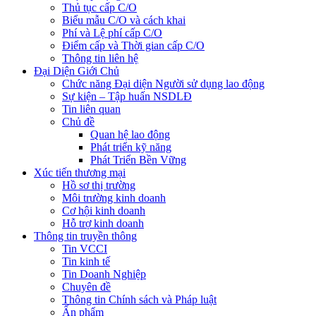
Thủ tục cấp C/O
Biểu mẫu C/O và cách khai
Phí và Lệ phí cấp C/O
Điểm cấp và Thời gian cấp C/O
Thông tin liên hệ
Đại Diện Giới Chủ
Chức năng Đại diện Người sử dụng lao động
Sự kiện – Tập huấn NSDLĐ
Tin liên quan
Chủ đề
Quan hệ lao động
Phát triển kỹ năng
Phát Triển Bền Vững
Xúc tiến thương mại
Hồ sơ thị trường
Môi trường kinh doanh
Cơ hội kinh doanh
Hỗ trợ kinh doanh
Thông tin truyền thông
Tin VCCI
Tin kinh tế
Tin Doanh Nghiệp
Chuyên đề
Thông tin Chính sách và Pháp luật
Ấn phẩm