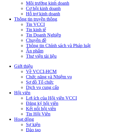
Môi trường kinh doanh
Cơ hội kinh doanh
Hỗ trợ kinh doanh
Thông tin truyền thông
Tin VCCI
Tin kinh tế
Tin Doanh Nghiệp
Chuyên đề
Thông tin Chính sách và Pháp luật
Ấn phẩm
Thư viện tài liệu
Giới thiệu
Về VCCI-HCM
Chức năng và Nhiệm vụ
Sơ đồ Tổ chức
Dịch vụ cung cấp
Hội viên
Lợi ích của Hội viên VCCI
Đăng ký hội viên
Kết nối hội viên
Tin Hội Viên
Hoạt động
Sự kiện
Đào tạo