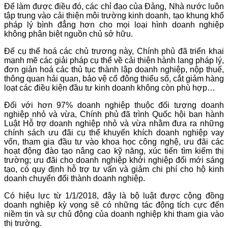
Để làm được điều đó, các chỉ đạo của Đảng, Nhà nước luôn
tập trung vào cải thiện môi trường kinh doanh, tạo khung khổ
pháp lý bình đẳng hơn cho mọi loại hình doanh nghiệp
không phân biệt nguồn chủ sở hữu.
Để cụ thể hoá các chủ trương này, Chính phủ đã triển khai
mạnh mẽ các giải pháp cụ thể về cải thiện hành lang pháp lý,
đơn giản hoá các thủ tục thành lập doanh nghiệp, nộp thuế,
thông quan hải quan, bảo vệ cổ đông thiểu số, cắt giảm hàng
loạt các điều kiện đầu tư kinh doanh không còn phù hợp…
Đối với hơn 97% doanh nghiệp thuộc đối tượng doanh
nghiệp nhỏ và vừa, Chính phủ đã trình Quốc hội ban hành
Luật Hỗ trợ doanh nghiệp nhỏ và vừa nhằm đưa ra những
chính sách ưu đãi cụ thể khuyến khích doanh nghiệp vay
vốn, tham gia đầu tư vào khoa học công nghệ, ưu đãi các
hoạt động đào tạo nâng cao kỹ năng, xúc tiến tìm kiếm thị
trường; ưu đãi cho doanh nghiệp khởi nghiệp đổi mới sáng
tạo, có quy định hỗ trợ tư vấn và giảm chi phí cho hộ kinh
doanh chuyển đổi thành doanh nghiệp.
Có hiệu lực từ 1/1/2018, đây là bộ luật được cộng đồng
doanh nghiệp kỳ vọng sẽ có những tác động tích cực đến
niềm tin và sự chủ động của doanh nghiệp khi tham gia vào
thị trường.