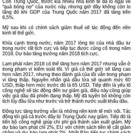
Còn Trung Quốc, trước kia nhiều nhà kinh tế đã lo ngại về
“quả bóng nợ” của nước này, nhưng giờ đây không còn lo
lắng đó khi GDP của Trung Quốc năm 2017 đã tăng trên
6,5%.
Mỹ sau khi có chính sách giảm thuế sẽ tác động đến nền
kinh tế thế giới.
Khía cạnh trong nước, năm 2017 lòng tin của nhà đầu tư
trong nước rất tích cực và tiếp tục được củng cố trong năm
2018. Dự báo tăng trưởng năm 2018 tích cực.
Lạm phát năm 2018 có thể tăng hơn năm 2017 nhưng vẫn ở
trong phạm vi kiểm soát tốt. Vì giá cả thế giới sẽ tăng cao
hơn năm 2017, nhưng theo đánh giá của tôi vẫn trong phạm
vi tăng thấp. Nguyên nhân giá dầu lửa sẽ quanh mức 60
USD, thấp hơn mức trước đó là 65 USD. Tiếp đến là yếu tố
công nghệ sẽ tác động đến sự giảm giá, điều này cũng giúp
việc giá dầu đá phiến đang thấp. Mỹ đã tuyên bố không còn
tích lũy đầu lửa như trước và trở thành nước xuất khẩu dầu.
Động lực tăng trưởng vẫn là những nền kinh tế mới nổi. Tác
động tới giá cả trước đây từ Trung Quốc nay giảm. Tiếp đó là
tiến bộ công nghệ giúp chi phí giá thành sản xuất giảm. Mỹ
dự báo lạm phát chỉ 2%, EU với chính sách tiền tệ cắt giảm
chậm và dự báo lạm phát 2%. Nhật Bản tiếp tục chính sách