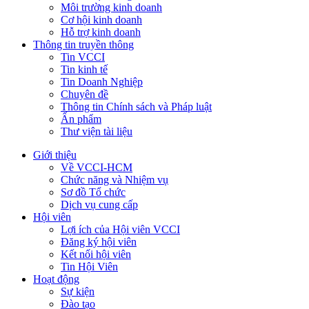
Môi trường kinh doanh
Cơ hội kinh doanh
Hỗ trợ kinh doanh
Thông tin truyền thông
Tin VCCI
Tin kinh tế
Tin Doanh Nghiệp
Chuyên đề
Thông tin Chính sách và Pháp luật
Ấn phẩm
Thư viện tài liệu
Giới thiệu
Về VCCI-HCM
Chức năng và Nhiệm vụ
Sơ đồ Tổ chức
Dịch vụ cung cấp
Hội viên
Lợi ích của Hội viên VCCI
Đăng ký hội viên
Kết nối hội viên
Tin Hội Viên
Hoạt động
Sự kiện
Đào tạo