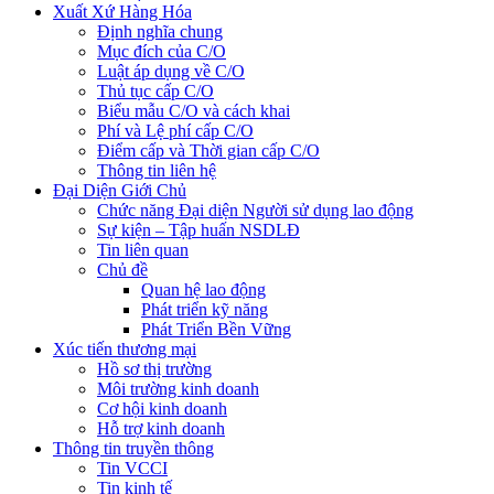
Xuất Xứ Hàng Hóa
Định nghĩa chung
Mục đích của C/O
Luật áp dụng về C/O
Thủ tục cấp C/O
Biểu mẫu C/O và cách khai
Phí và Lệ phí cấp C/O
Điểm cấp và Thời gian cấp C/O
Thông tin liên hệ
Đại Diện Giới Chủ
Chức năng Đại diện Người sử dụng lao động
Sự kiện – Tập huấn NSDLĐ
Tin liên quan
Chủ đề
Quan hệ lao động
Phát triển kỹ năng
Phát Triển Bền Vững
Xúc tiến thương mại
Hồ sơ thị trường
Môi trường kinh doanh
Cơ hội kinh doanh
Hỗ trợ kinh doanh
Thông tin truyền thông
Tin VCCI
Tin kinh tế