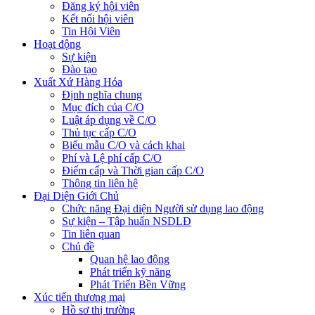
Đăng ký hội viên
Kết nối hội viên
Tin Hội Viên
Hoạt động
Sự kiện
Đào tạo
Xuất Xứ Hàng Hóa
Định nghĩa chung
Mục đích của C/O
Luật áp dụng về C/O
Thủ tục cấp C/O
Biểu mẫu C/O và cách khai
Phí và Lệ phí cấp C/O
Điểm cấp và Thời gian cấp C/O
Thông tin liên hệ
Đại Diện Giới Chủ
Chức năng Đại diện Người sử dụng lao động
Sự kiện – Tập huấn NSDLĐ
Tin liên quan
Chủ đề
Quan hệ lao động
Phát triển kỹ năng
Phát Triển Bền Vững
Xúc tiến thương mại
Hồ sơ thị trường