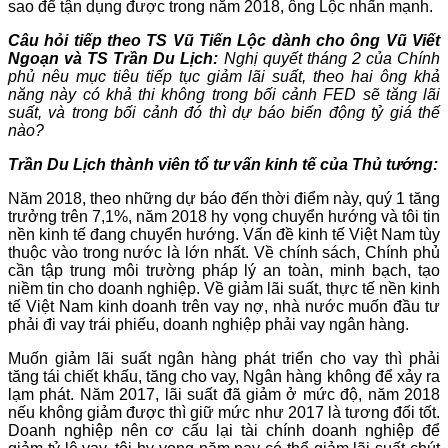
sao để tận dụng được trong năm 2018, ông Lộc nhấn mạnh.
Câu hỏi tiếp theo TS Vũ Tiến Lộc dành cho ông Vũ Viết
Ngoạn và TS Trần Du Lịch:
Nghị quyết tháng 2 của Chính
phủ nêu mục tiêu tiếp tục giảm lãi suất, theo hai ông khả
năng này có khả thi không trong bối cảnh FED sẽ tăng lãi
suất, và trong bối cảnh đó thì dự báo biến động tỷ giá thế
nào?
Trần Du Lịch thành viên tổ tư vấn kinh tế của Thủ tướng:
Năm 2018, theo những dự báo đến thời điểm này, quý 1 tăng
trưởng trên 7,1%, năm 2018 hy vọng chuyển hướng và tôi tin
nền kinh tế đang chuyển hướng. Vấn đề kinh tế Việt Nam tùy
thuộc vào trong nước là lớn nhất. Về chính sách, Chính phủ
cần tập trung môi trường pháp lý an toàn, minh bạch, tạo
niềm tin cho doanh nghiệp. Về giảm lãi suất, thực tế nền kinh
tế Việt Nam kinh doanh trên vay nợ, nhà nước muốn đầu tư
phải đi vay trái phiếu, doanh nghiệp phải vay ngân hàng.
Muốn giảm lãi suất ngân hàng phát triển cho vay thì phải
tăng tái chiết khấu, tăng cho vay, Ngân hàng không để xảy ra
lạm phát. Năm 2017, lãi suất đã giảm ở mức độ, năm 2018
nếu không giảm được thì giữ mức như 2017 là tương đối tốt.
Doanh nghiệp nên cơ cấu lại tài chính doanh nghiệp để