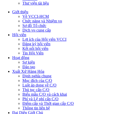
Thư viện tài liệu
Giới thiệu
Về VCCI-HCM
Chức năng và Nhiệm vụ
Sơ đồ Tổ chức
Dịch vụ cung cấp
Hội viên
Lợi ích của Hội viên VCCI
Đăng ký hội viên
Kết nối hội viên
Tin Hội Viên
Hoạt động
Sự kiện
Đào tạo
Xuất Xứ Hàng Hóa
Định nghĩa chung
Mục đích của C/O
Luật áp dụng về C/O
Thủ tục cấp C/O
Biểu mẫu C/O và cách khai
Phí và Lệ phí cấp C/O
Điểm cấp và Thời gian cấp C/O
Thông tin liên hệ
Đại Diện Giới Chủ