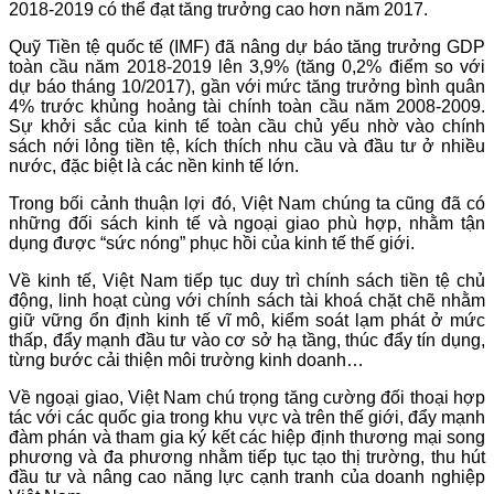
2018-2019 có thể đạt tăng trưởng cao hơn năm 2017.
Quỹ Tiền tệ quốc tế (IMF) đã nâng dự báo tăng trưởng GDP
toàn cầu năm 2018-2019 lên 3,9% (tăng 0,2% điểm so với
dự báo tháng 10/2017), gần với mức tăng trưởng bình quân
4% trước khủng hoảng tài chính toàn cầu năm 2008-2009.
Sự khởi sắc của kinh tế toàn cầu chủ yếu nhờ vào chính
sách nới lỏng tiền tệ, kích thích nhu cầu và đầu tư ở nhiều
nước, đặc biệt là các nền kinh tế lớn.
Trong bối cảnh thuận lợi đó, Việt Nam chúng ta cũng đã có
những đối sách kinh tế và ngoại giao phù hợp, nhằm tận
dụng được “sức nóng” phục hồi của kinh tế thế giới.
Về kinh tế, Việt Nam tiếp tục duy trì chính sách tiền tệ chủ
động, linh hoạt cùng với chính sách tài khoá chặt chẽ nhằm
giữ vững ổn định kinh tế vĩ mô, kiểm soát lạm phát ở mức
thấp, đẩy mạnh đầu tư vào cơ sở hạ tầng, thúc đẩy tín dụng,
từng bước cải thiện môi trường kinh doanh…
Về ngoại giao, Việt Nam chú trọng tăng cường đối thoại hợp
tác với các quốc gia trong khu vực và trên thế giới, đẩy mạnh
đàm phán và tham gia ký kết các hiệp định thương mại song
phương và đa phương nhằm tiếp tục tạo thị trường, thu hút
đầu tư và nâng cao năng lực cạnh tranh của doanh nghiệp