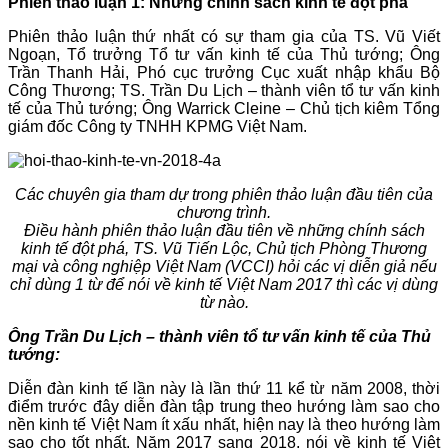
Phiên thảo luận 1: Những chính sách kinh tế đột phá
Phiên thảo luận thứ nhất có sự tham gia của TS. Vũ Viết
Ngoạn, Tổ trưởng Tổ tư vấn kinh tế của Thủ tướng; Ông
Trần Thanh Hải, Phó cục trưởng Cục xuất nhập khẩu Bộ
Công Thương; TS. Trần Du Lịch – thành viên tổ tư vấn kinh
tế của Thủ tướng; Ông Warrick Cleine – Chủ tịch kiêm Tổng
giám đốc Công ty TNHH KPMG Việt Nam.
Các chuyên gia tham dự trong phiên thảo luận đầu tiên của
chương trình.
Điều hành phiên thảo luận đầu tiên về những chính sách
kinh tế đột phá, TS. Vũ Tiến Lộc, Chủ tịch Phòng Thương
mại và công nghiệp Việt Nam (VCCI) hỏi các vị diễn giả nếu
chỉ dùng 1 từ để nói về kinh tế Việt Nam 2017 thì các vị dùng
từ nào.
Ông Trần Du Lịch – thành viên tổ tư vấn kinh tế của Thủ
tướng:
Diễn đàn kinh tế lần này là lần thứ 11 kể từ năm 2008, thời
điểm trước đây diễn đàn tập trung theo hướng làm sao cho
nền kinh tế Việt Nam ít xấu nhất, hiện nay là theo hướng làm
sao cho tốt nhất. Năm 2017 sang 2018, nói về kinh tế Việt