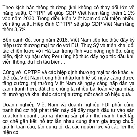
Theo kịch bản thông thường (khi không có thay đổi lớn về
năng suất), CPTPP sẽ giúp GDP Việt Nam tăng thêm 1,1%
vào năm 2030. Trong điều kiện Việt Nam có cải thiện nhiều
về năng suất, Hiệp định CPTPP sẽ giúp GDP Việt Nam tăng
thêm 3,5%.
Bên cạnh đó, trong năm 2018, Việt Nam tiếp tục thúc đẩy ký
hiệp ước thương mại tự do với EU, Thuỵ Sỹ và triển khai đối
tác chiến lược với Hà Lan trong lĩnh vực nông nghiệp, cảng
biển, dịch vụ hậu cần; Peru ủng hộ thúc đẩy hợp tác dầu khí,
viễn thông, du lịch tàu biển…
Cùng với CPTPP và các hiệp định thương mại tự do khác, vị
thế của Việt Nam trong hội nhập kinh tế sẽ ngày càng được
tăng cường, thị trường Việt Nam sẽ ngày càng hấp dẫn và
cạnh tranh hơn, đặt cho chúng ta nhiều bài toán về gia nhập
thị trường và khai thác các thị trường một cách có hiệu quả.
Doanh nghiệp Việt Nam và doanh nghiệp FDI phải cùng
tranh thủ cơ hội phát triển này để đẩy mạnh đầu tư vào sản
xuất kinh doanh, tạo ra những sản phẩm thế mạnh, thiết lập
cơ chế gắn kết, hỗ trợ lẫn nhau cùng tham gia trong chuỗi
giá trị toàn cầu, tận dụng tối đa các nguồn lực và các lợi thế
hiện có.