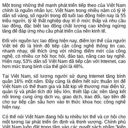
Một trong những thế mạnh phát triển tiếp theo của Việt Nam
chính là nguồn nhân lực. Việt Nam trong nhiều năm có tỷ lệ
dân số vàng, số người trong độ tuổi lao động hiện nay là 55
triệu người, tỷ lệ thất nghiệp duy trì ở mức thấp và nhu cầu
lao động, đặc biệt lao động chất lượng cao không ngừng
tăng để đáp ứng nhu cầu phát triển của nền kinh tế.
Đối với nguồn lực lao động hiện nay, điểm lợi thế của người
Việt trẻ đó là trình độ tiếp cận công nghệ thông tin cao,
nhanh nhạy, dễ thích ứng với những điểm mới của công
nghệ, có nhiều cơ hội học hỏi, đào tạo, nâng cao tay nghề.
Hiện nay, 53% dân số Việt Nam đã tiếp cận với Internet, cao
hơn mức trung bình của thế giới là 48%.
Tại Việt Nam, số lượng người sử dụng Internet tăng bình
quân 16% một năm. Đây cũng là điểm hết sức thuận lợi để
Việt Nam có thể tham gia và bắt kịp về thương mại điện tử,
quản lý và phân tích dữ liệu lớn, thiết lập các nền tảng kết
nối trong cung ứng dịch vụ, giao dịch, trao đổi, tạo tiền đề
cho sự tiếp cận sâu hơn vào tri thức khoa học công nghệ
hiện nay.
Có thể nói Việt Nam đang hội tụ nhiều lợi thế và cơ hội cho
một tương lai phát triển ổn định và thịnh vượng. Chính phủ
Việt Nam luôn đặt trọng tâm vào các quyết sách nhằm “kiến