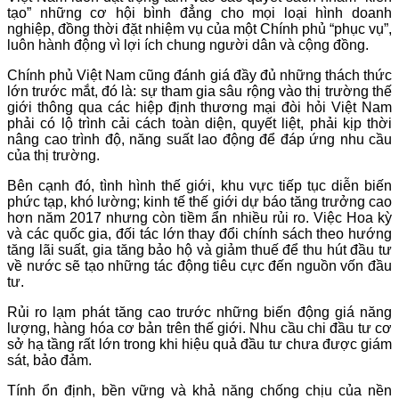
tạo” những cơ hội bình đẳng cho mọi loại hình doanh
nghiệp, đồng thời đặt nhiệm vụ của một Chính phủ “phục vụ”,
luôn hành động vì lợi ích chung người dân và cộng đồng.
Chính phủ Việt Nam cũng đánh giá đầy đủ những thách thức
lớn trước mắt, đó là: sự tham gia sâu rộng vào thị trường thế
giới thông qua các hiệp định thương mại đòi hỏi Việt Nam
phải có lộ trình cải cách toàn diện, quyết liệt, phải kịp thời
nâng cao trình độ, năng suất lao động để đáp ứng nhu cầu
của thị trường.
Bên cạnh đó, tình hình thế giới, khu vực tiếp tục diễn biến
phức tạp, khó lường; kinh tế thế giới dự báo tăng trưởng cao
hơn năm 2017 nhưng còn tiềm ẩn nhiều rủi ro. Việc Hoa kỳ
và các quốc gia, đối tác lớn thay đổi chính sách theo hướng
tăng lãi suất, gia tăng bảo hộ và giảm thuế để thu hút đầu tư
về nước sẽ tạo những tác động tiêu cực đến nguồn vốn đầu
tư.
Rủi ro lạm phát tăng cao trước những biến động giá năng
lượng, hàng hóa cơ bản trên thế giới. Nhu cầu chi đầu tư cơ
sở hạ tầng rất lớn trong khi hiệu quả đầu tư chưa được giám
sát, bảo đảm.
Tính ổn định, bền vững và khả năng chống chịu của nền