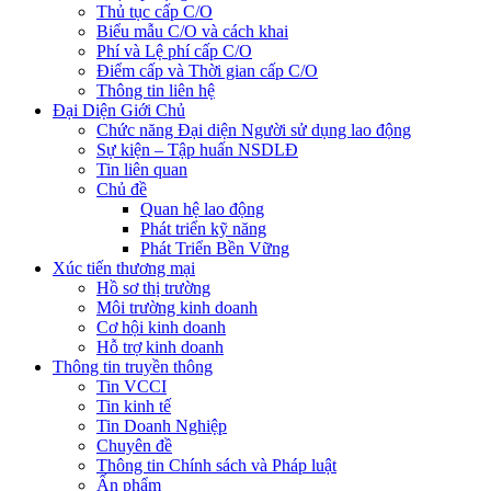
Thủ tục cấp C/O
Biểu mẫu C/O và cách khai
Phí và Lệ phí cấp C/O
Điểm cấp và Thời gian cấp C/O
Thông tin liên hệ
Đại Diện Giới Chủ
Chức năng Đại diện Người sử dụng lao động
Sự kiện – Tập huấn NSDLĐ
Tin liên quan
Chủ đề
Quan hệ lao động
Phát triển kỹ năng
Phát Triển Bền Vững
Xúc tiến thương mại
Hồ sơ thị trường
Môi trường kinh doanh
Cơ hội kinh doanh
Hỗ trợ kinh doanh
Thông tin truyền thông
Tin VCCI
Tin kinh tế
Tin Doanh Nghiệp
Chuyên đề
Thông tin Chính sách và Pháp luật
Ấn phẩm