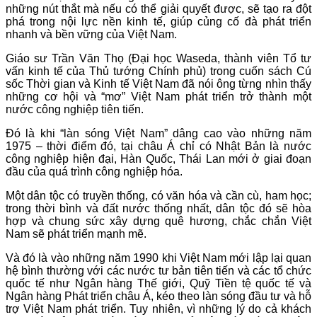
những nút thắt mà nếu có thể giải quyết được, sẽ tạo ra đột
phá trong nội lực nền kinh tế, giúp củng cố đà phát triển
nhanh và bền vững của Việt Nam.
Giáo sư Trần Văn Thọ (Đại học Waseda, thành viên Tổ tư
vấn kinh tế của Thủ tướng Chính phủ) trong cuốn sách Cú
sốc Thời gian và Kinh tế Việt Nam đã nói ông từng nhìn thấy
những cơ hội và “mơ” Việt Nam phát triển trở thành một
nước công nghiệp tiên tiến.
Đó là khi “làn sóng Việt Nam” dâng cao vào những năm
1975 – thời điểm đó, tại châu Á chỉ có Nhật Bản là nước
công nghiệp hiện đại, Hàn Quốc, Thái Lan mới ở giai đoạn
đầu của quá trình công nghiệp hóa.
Một dân tộc có truyền thống, có văn hóa và cần cù, ham học;
trong thời bình và đất nước thống nhất, dân tộc đó sẽ hòa
hợp và chung sức xây dựng quê hương, chắc chắn Việt
Nam sẽ phát triển mạnh mẽ.
Và đó là vào những năm 1990 khi Việt Nam mới lập lại quan
hệ bình thường với các nước tư bản tiên tiến và các tổ chức
quốc tế như Ngân hàng Thế giới, Quỹ Tiền tệ quốc tế và
Ngân hàng Phát triển châu Á, kéo theo làn sóng đầu tư và hỗ
trợ Việt Nam phát triển. Tuy nhiên, vì những lý do cả khách