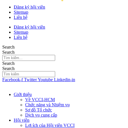
Đăng ký hội viên
Sitemap
Liên hệ
Đăng ký hội viên
Sitemap
Liên hệ
Search
Search
Search
Search
Facebook-f
Twitter
Youtube
Linkedin-in
Giới thiệu
Về VCCI-HCM
Chức năng và Nhiệm vụ
Sơ đồ Tổ chức
Dịch vụ cung cấp
Hội viên
Lợi ích của Hội viên VCCI