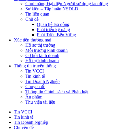
Chức năng Đại diện Người sử dụng lao động
Sự kiện – Tập huấn NSDLĐ
Tin liên quan
Chủ đề
Quan hệ lao động
Phát triển kỹ năng
Phát Triển Bền Vững
Xúc tiến thương mại
Hồ sơ thị trường
Môi trường kinh doanh
Cơ hội kinh doanh
Hỗ trợ kinh doanh
Thông tin truyền thông
Tin VCCI
Tin kinh tế
Tin Doanh Nghiệp
Chuyên đề
Thông tin Chính sách và Pháp luật
Ấn phẩm
Thư viện tài liệu
Tin VCCI
Tin kinh tế
Tin Doanh Nghiệp
Chuyên đề