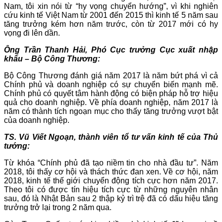
Nam, tôi xin nói từ “hy vọng chuyển hướng”, vì khi nghiên
cứu kinh tế Việt Nam từ 2001 đến 2015 thì kinh tế 5 năm sau
tăng trưởng kém hơn năm trước, còn từ 2017 mới có hy
vọng đi lên dần.
Ông Trần Thanh Hải, Phó Cục trưởng Cục xuất nhập
khẩu – Bộ Công Thương:
Bộ Công Thương đánh giá năm 2017 là năm bứt phá vì cả
Chính phủ và doanh nghiệp có sự chuyển biến mạnh mẽ.
Chính phủ có quyết tâm hành động có biện pháp hỗ trợ hiệu
quả cho doanh nghiệp. Về phía doanh nghiệp, năm 2017 là
năm có thành tích ngoạn mục cho thấy tăng trưởng vượt bật
của doanh nghiệp.
TS. Vũ Viết Ngoạn, thành viên tổ tư vấn kinh tế của Thủ
tướng:
Từ khóa “Chính phủ đã tạo niềm tin cho nhà đầu tư”. Năm
2018, tôi thấy cơ hội và thách thức đan xen. Về cơ hội, năm
2018, kinh tế thế giới chuyển động tích cực hơn năm 2017.
Theo tôi có được tín hiệu tích cực từ những nguyên nhân
sau, đó là Nhật Bản sau 2 thập kỷ trì trệ đã có dấu hiệu tăng
trưởng trở lại trong 2 năm qua.