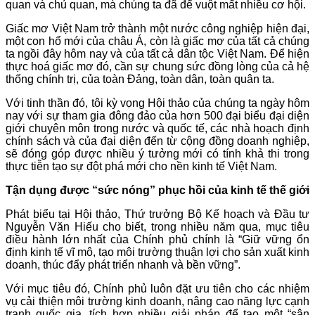
quan và chủ quan, mà chúng ta đã để vuột mất nhiều cơ hội.
Giấc mơ Việt Nam trở thành một nước công nghiệp hiện đại,
một con hổ mới của châu Á, còn là giấc mơ của tất cả chúng
ta ngồi đây hôm nay và của tất cả dân tộc Việt Nam. Để hiện
thực hoá giấc mơ đó, cần sự chung sức đồng lòng của cả hệ
thống chính trị, của toàn Đảng, toàn dân, toàn quân ta.
Với tinh thần đó, tôi kỳ vọng Hội thảo của chúng ta ngày hôm
nay với sự tham gia đông đảo của hơn 500 đại biểu đại diện
giới chuyên môn trong nước và quốc tế, các nhà hoạch định
chính sách và của đại diện đến từ cộng đồng doanh nghiệp,
sẽ đóng góp được nhiều ý tưởng mới có tính khả thi trong
thực tiễn tạo sự đột phá mới cho nền kinh tế Việt Nam.
Tận dụng được “sức nóng” phục hồi của kinh tế thế giới
Phát biểu tại Hội thảo, Thứ trưởng Bộ Kế hoạch và Đầu tư
Nguyễn Văn Hiếu cho biết, trong nhiều năm qua, mục tiêu
điều hành lớn nhất của Chính phủ chính là “Giữ vững ổn
định kinh tế vĩ mô, tạo môi trường thuận lợi cho sản xuất kinh
doanh, thúc đẩy phát triển nhanh và bền vững”.
Với mục tiêu đó, Chính phủ luôn đặt ưu tiên cho các nhiệm
vụ cải thiện môi trường kinh doanh, nâng cao năng lực cạnh
tranh quốc gia, tích hợp nhiều giải pháp để tạo một “sân