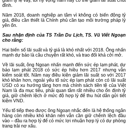
giảm tỷ lệ vay, tôi hy vọng năm nay có thể giảm lãi suất chút
đỉnh.
Năm 2018, doanh nghiệp an tâm vì không có biến động tỷ
giá, điều cần thiết là Chính phủ cần tạo môi trường pháp lý
yên ổn.
Sau nhận định của TS Trần Du Lịch, TS. Vũ Viết Ngoạn
cho rằng:
Hai biến số lãi suất và tỷ giá là khó nhất với 2018. Ông nhấn
mạnh dự báo là câu chuyện rất khó, và trao đổi khá cởi mở.
Về lãi suất, ông Ngoạn nhấn mạnh đến sức ép lạm phát, dự
báo lạm phát 2018 có sức ép hiều hơn 2017 nhưng vẫn
kiểm soát tốt. Năm nay điều kiện giảm lãi suất so với 2017
khó khăn hơn, ngoài yếu tố sức ép lạm phát còn có lãi suất
USD có xu hướng tăng hơn mà chính sách tiền tệ của Việt
Nam là đa mục tiêu, phải quan tâm rất nhiều cho ổn định tỷ
giá, giữ chênh lệch ở mức độ hợp lý để thu hút dân gửi tiết
kiệm VND.
Yếu tố tiếp theo được ông Ngoạn nhắc đến là hệ thống ngân
hàng còn nhiều khó khăn nên vẫn cần giữ chênh lệch đầu
vào – đầu ra hợp lý để có mức lợi nhuận hợp lý có dự phòng
trang trải nợ xấu.