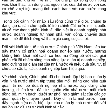
vấn đề đặc khu kinh tế như một giải pháp sống còn trong
việc khai thác, tận dụng các nguồn lực của đất nước với các
cơ chế vượt trội, mang tính cạnh tranh với các nước trong
khu vực.
Trong bối cảnh hội nhập sâu rộng cùng thế giới, chúng ta
đang tạo ra sân chơi quốc tế trên chính đất nước mình, buộc
tất cả các thành phần kinh tế, đặc biệt là doanh nghiệp nhà
nước, doanh nghiệp tư nhân phải vận động, chuyển dịch
mạnh mẽ để thích ứng và tham gia cùng cuộc chơi.
Đối với khối kinh tế nhà nước, Chính phủ Việt Nam tiếp tục
đẩy mạnh cổ phần hoá doanh nghiệp nhà nước, nhưng
không triển khai một cách cơ học mà đồng bộ với các giải
pháp cốt lõi nhằm nâng cao năng lực quản trị doanh nghiệp,
tăng cường sự giám sát của nhà nước về hiệu quả đầu tư, tổ
chức cơ cấu lại các doanh nghiệp kém hiệu quả.
Về chính sách, Chính phủ đã cho thành lập Uỷ ban quản lý
vốn Nhà nước nhằm tập trung đầu mối, nâng cao hiệu quả
quản trị nội bộ doanh nghiệp nhà nước, xây dựng chủ
trương, chiến lược đầu tư nguồn vốn nhà nước một cách
đồng bộ, minh bạch, dưới sự phối hợp giám sát của các cơ
quan quản lý chuyên ngành. Đây chính là một bước nhằm
đẩy mạnh hiệu quả, hiệu lực của quản lý nhà nước đối với
nguồn lực đầu tư từ khối kinh tế này.