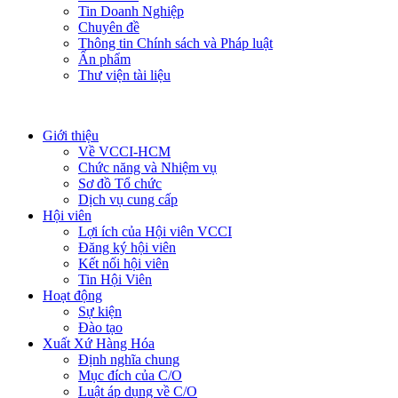
Tin Doanh Nghiệp
Chuyên đề
Thông tin Chính sách và Pháp luật
Ấn phẩm
Thư viện tài liệu
Giới thiệu
Về VCCI-HCM
Chức năng và Nhiệm vụ
Sơ đồ Tổ chức
Dịch vụ cung cấp
Hội viên
Lợi ích của Hội viên VCCI
Đăng ký hội viên
Kết nối hội viên
Tin Hội Viên
Hoạt động
Sự kiện
Đào tạo
Xuất Xứ Hàng Hóa
Định nghĩa chung
Mục đích của C/O
Luật áp dụng về C/O