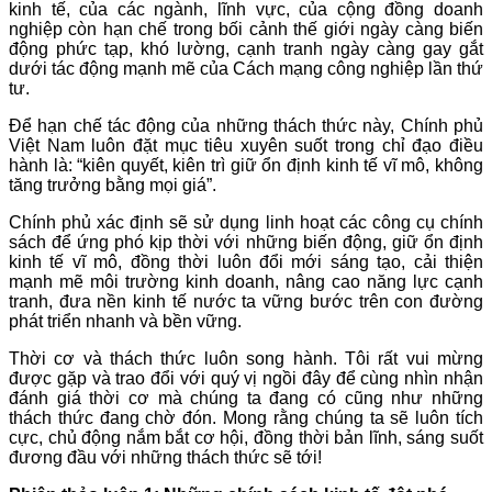
kinh tế, của các ngành, lĩnh vực, của cộng đồng doanh
nghiệp còn hạn chế trong bối cảnh thế giới ngày càng biến
động phức tạp, khó lường, cạnh tranh ngày càng gay gắt
dưới tác động mạnh mẽ của Cách mạng công nghiệp lần thứ
tư.
Để hạn chế tác động của những thách thức này, Chính phủ
Việt Nam luôn đặt mục tiêu xuyên suốt trong chỉ đạo điều
hành là: “kiên quyết, kiên trì giữ ổn định kinh tế vĩ mô, không
tăng trưởng bằng mọi giá”.
Chính phủ xác định sẽ sử dụng linh hoạt các công cụ chính
sách để ứng phó kịp thời với những biến động, giữ ổn định
kinh tế vĩ mô, đồng thời luôn đổi mới sáng tạo, cải thiện
mạnh mẽ môi trường kinh doanh, nâng cao năng lực cạnh
tranh, đưa nền kinh tế nước ta vững bước trên con đường
phát triển nhanh và bền vững.
Thời cơ và thách thức luôn song hành. Tôi rất vui mừng
được gặp và trao đổi với quý vị ngồi đây để cùng nhìn nhận
đánh giá thời cơ mà chúng ta đang có cũng như những
thách thức đang chờ đón. Mong rằng chúng ta sẽ luôn tích
cực, chủ động nắm bắt cơ hội, đồng thời bản lĩnh, sáng suốt
đương đầu với những thách thức sẽ tới!