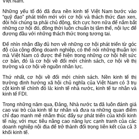
Việt Nam.
Những yếu tố đó đã đưa nền kinh tế Việt Nam bước vào
“quỹ đạo” phát triển mới với cơ hội và thách thức đan xen,
đòi hỏi chúng ta phải chủ động, tích cực hơn nữa để nắm bắt
những cơ hội đó, đồng thời luôn chuẩn bị tâm thế, nội lực để
đương đầu với những thách thức trong tương tai.
Để nhìn nhận đầy đủ hơn về những cơ hội phát triển từ góc
độ của cộng đồng doanh nghiệp, có thể nói những thuận lợi
mà Việt Nam có được thể hiện trong những cơ hội hết sức
cơ bản, đó là cơ hội về đổi mới chính sách, cơ hội về thị
trường và cơ hội về nguồn nhân lực.
Thứ nhất, cơ hội về đổi mới chính sách. Nền kinh tế thị
trường định hướng xã hội chủ nghĩa của Việt Nam có 3 trụ
cột kinh tế chính đó là: kinh tế nhà nước, kinh tế tư nhân và
kinh tế FDI.
Trong những năm qua, Đảng, Nhà nước ta đã luôn đánh giá
cao vai trò của kinh tế tư nhân và đưa ra những quan điểm
chỉ đạo mạnh mẽ nhằm thúc đẩy sự phát triển của khối kinh
tế này, với mục tiêu nâng cao năng lực cạnh tranh của các
doanh nghiệp nội địa để trở thành đối trọng liên kết của cả 3
khối kinh tế.