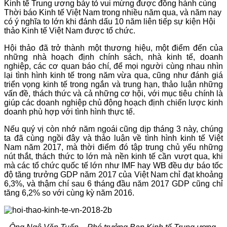
Kinh tế Trung ương bày tỏ vui mừng được đồng hành cùng
Thời báo Kinh tế Việt Nam trong nhiều năm qua, và năm nay
có ý nghĩa to lớn khi đánh dấu 10 năm liên tiếp sự kiện Hội
thảo Kinh tế Việt Nam được tổ chức.
Hội thảo đã trở thành một thương hiệu, một điểm đến của
những nhà hoạch định chính sách, nhà kinh tế, doanh
nghiệp, các cơ quan báo chí, để mọi người cùng nhau nhìn
lại tình hình kinh tế trong năm vừa qua, cũng như đánh giá
triển vọng kinh tế trong ngắn và trung hạn, thảo luận những
vấn đề, thách thức và cả những cơ hội, với mục tiêu chính là
giúp các doanh nghiệp chủ động hoạch định chiến lược kinh
doanh phù hợp với tình hình thực tế.
Nếu quý vị còn nhớ năm ngoái cũng dịp tháng 3 này, chúng
ta đã cùng ngồi đây và thảo luận về tình hình kinh tế Việt
Nam năm 2017, mà thời điểm đó tập trung chủ yếu những
nút thắt, thách thức to lớn mà nền kinh tế cần vượt qua, khi
mà các tổ chức quốc tế lớn như IMF hay WB đều dự báo tốc
độ tăng trưởng GDP năm 2017 của Việt Nam chỉ đạt khoảng
6,3%, và thậm chí sau 6 tháng đầu năm 2017 GDP cũng chỉ
tăng 6,2% so với cùng kỳ năm 2016.