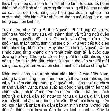
thực hiện hiệu quả tiến trình hội nhập kinh tế quốc tế; hoàn
thiện thể chế kinh tế thị trường định hướng xã hội chủ nghĩa;
cơ cấu lại, đổi mới, nâng cao hiệu quả doanh nghiệp nhà
nước; phát triển kinh tế tư nhân trở thành một động lực quan
trọng của nền kinh tế.
Tuy nhiên, như Tổng Bí thư Nguyễn Phú Trọng đã lưu ý,
chúng ta “không say sưa với thành tích” và “đừng ngủ quên
trên vòng nguyệt quế”, bởi vì đất nước vẫn đứng trước nhiều
khó khăn, thách thức, tình hình thế giới, khu vực tiếp tục diễn
biến phức tạp, khó lường. Hay như Thủ tướng Nguyễn Xuân
Phúc cũng từng khẳng định “phát triển kinh tế là cuộc đua
đường trường. Chúng ta có cơ hội phát triển tốt nhưng khả
năng hiện thực đến đâu chính là phụ thuộc vào sự đổi mới
sáng tạo, quyết tâm vượt lên chính mình của tất cả chúng ta”.
Nhìn toàn cảnh bức tranh phát triển kinh tế của Việt Nam,
chúng ta cần thẳng thắn nhìn nhận và thừa nhận những tồn
tại, yếu kém cần tập trung giải quyết như tăng trưởng chưa
nhanh và bền vững, năng suất lao động chưa cải thiện theo
chiều sâu, kinh tế vĩ mô tiềm ẩn nhiều nhân tố bất ổn, thách
thức về già hoá dân số, nguy cơ “chưa giàu đã già” và rơi
vào bẫy thu nhập trung bình, các vấn đề về môi trường, biến
đổi khí hậu và phát triển đảm bảo an ninh năng lượng, vấn
đề cải thiện môi trường đầu tư và kinh doanh… Đây là