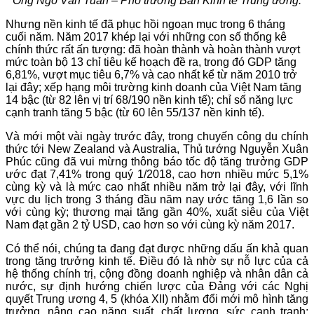
Ông Ngô Văn Tuấn – Phó trưởng Ban Kinh tế Trung ương.
Nhưng nền kinh tế đã phục hồi ngoạn mục trong 6 tháng
cuối năm. Năm 2017 khép lại với những con số thống kê
chính thức rất ấn tượng: đã hoàn thành và hoàn thành vượt
mức toàn bộ 13 chỉ tiêu kế hoạch đề ra, trong đó GDP tăng
6,81%, vượt mục tiêu 6,7% và cao nhất kể từ năm 2010 trở
lại đây; xếp hạng môi trường kinh doanh của Việt Nam tăng
14 bậc (từ 82 lên vị trí 68/190 nền kinh tế); chỉ số năng lực
cạnh tranh tăng 5 bậc (từ 60 lên 55/137 nền kinh tế).
Và mới một vài ngày trước đây, trong chuyến công du chính
thức tới New Zealand và Australia, Thủ tướng Nguyễn Xuân
Phúc cũng đã vui mừng thông báo tốc độ tăng trưởng GDP
ước đạt 7,41% trong quý 1/2018, cao hơn nhiều mức 5,1%
cùng kỳ và là mức cao nhất nhiều năm trở lại đây, với lĩnh
vực du lịch trong 3 tháng đầu năm nay ước tăng 1,6 lần so
với cùng kỳ; thương mại tăng gần 40%, xuất siêu của Việt
Nam đạt gần 2 tỷ USD, cao hơn so với cùng kỳ năm 2017.
Có thể nói, chúng ta đang đạt được những dấu ấn khả quan
trong tăng trưởng kinh tế. Điều đó là nhờ sự nỗ lực của cả
hệ thống chính trị, cộng đồng doanh nghiệp và nhân dân cả
nước, sự định hướng chiến lược của Đảng với các Nghị
quyết Trung ương 4, 5 (khóa XII) nhằm đổi mới mô hình tăng
trưởng, nâng cao năng suất, chất lượng, sức cạnh tranh;