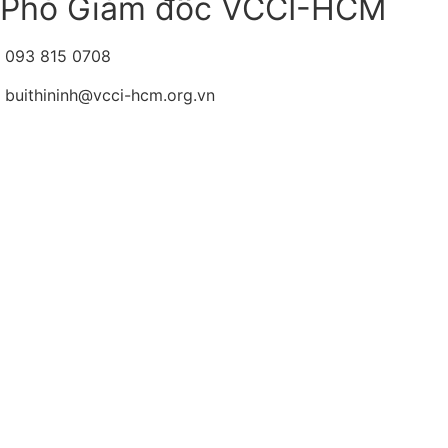
Phó Giám đốc VCCI-HCM
093 815 0708
buithininh@vcci-hcm.org.vn