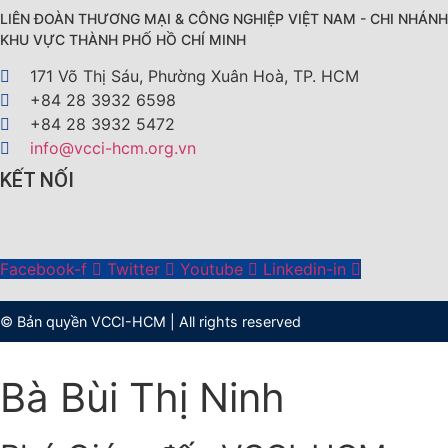
LIÊN ĐOÀN THƯƠNG MẠI &
CÔNG NGHIỆP
VIỆT NAM - CHI NHÁNH
KHU VỰC THÀNH PHỐ HỒ CHÍ MINH
171 Võ Thị Sáu, Phường Xuân Hoà, TP. HCM
+84 28 3932 6598
+84 28 3932 5472
info@vcci-hcm.org.vn
KẾT NỐI
Facebook-f
Twitter
Youtube
Linkedin-in
© Bản quyền
VCCI-HCM
| All rights reserved
Bà Bùi Thị Ninh