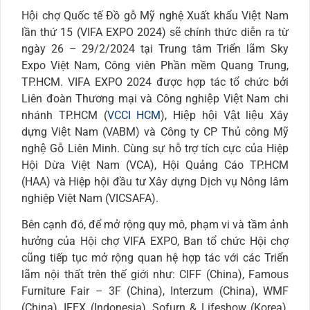
Hội chợ Quốc tế Đồ gỗ Mỹ nghệ Xuất khẩu Việt Nam
lần thứ 15 (VIFA EXPO 2024) sẽ chính thức diễn ra từ
ngày 26 – 29/2/2024 tại Trung tâm Triển lãm Sky
Expo Việt Nam, Công viên Phần mềm Quang Trung,
TP.HCM. VIFA EXPO 2024 được hợp tác tổ chức bởi
Liên đoàn Thương mại và Công nghiệp Việt Nam chi
nhánh TP.HCM (
VCCI HCM
), Hiệp hội Vật liệu Xây
dựng Việt Nam (VABM) và Công ty CP Thủ công Mỹ
nghệ Gỗ Liên Minh. Cùng sự hỗ trợ tích cực của Hiệp
Hội Dừa Việt Nam (VCA), Hội Quảng Cáo TP.HCM
(HAA) và Hiệp hội đầu tư Xây dựng Dịch vụ Nông lâm
nghiệp Việt Nam (VICSAFA).
Bên cạnh đó, để mở rộng quy mô, phạm vi và tầm ảnh
hưởng của Hội chợ VIFA EXPO, Ban tổ chức Hội chợ
cũng tiếp tục mở rộng quan hệ hợp tác với các Triển
lãm nội thất trên thế giới như: CIFF (China), Famous
Furniture Fair – 3F (China), Interzum (China), WMF
(China), IFEX (Indonesia), Sofurn & Lifeshow (Korea),