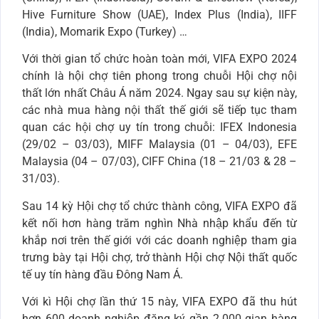
Hive Furniture Show (UAE), Index Plus (India), IIFF
(India), Momarik Expo (Turkey) …
Với thời gian tổ chức hoàn toàn mới, VIFA EXPO 2024
chính là hội chợ tiên phong trong chuỗi Hội chợ nội
thất lớn nhất Châu Á năm 2024. Ngay sau sự kiện này,
các nhà mua hàng nội thất thế giới sẽ tiếp tục tham
quan các hội chợ uy tín trong chuỗi: IFEX Indonesia
(29/02 – 03/03), MIFF Malaysia (01 – 04/03), EFE
Malaysia (04 – 07/03), CIFF China (18 – 21/03 & 28 –
31/03).
Sau 14 kỳ Hội chợ tổ chức thành công, VIFA EXPO đã
kết nối hơn hàng trăm nghìn Nhà nhập khẩu đến từ
khắp nơi trên thế giới với các doanh nghiệp tham gia
trưng bày tại Hội chợ, trở thành Hội chợ Nội thất quốc
tế uy tín hàng đầu Đông Nam Á.
Với kì Hội chợ lần thứ 15 này, VIFA EXPO đã thu hút
hơn 600 doanh nghiệp đăng ký gần 2.000 gian hàng