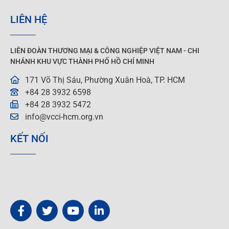
LIÊN HỆ
LIÊN ĐOÀN THƯƠNG MẠI &
CÔNG NGHIỆP
VIỆT NAM - CHI
NHÁNH KHU VỰC THÀNH PHỐ HỒ CHÍ MINH
171 Võ Thị Sáu, Phường Xuân Hoà, TP. HCM
+84 28 3932 6598
+84 28 3932 5472
info@vcci-hcm.org.vn
KẾT NỐI