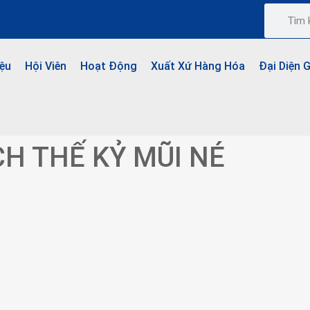
iệu
Hội Viên
Hoạt Động
Xuất Xứ Hàng Hóa
Đại Diện 
CH THẾ KỶ MŨI NÉ