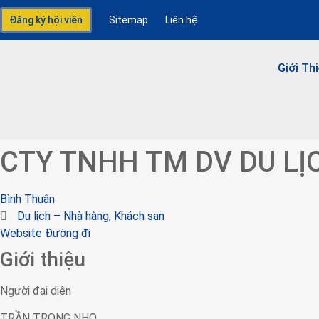
Đăng ký hội viên
Sitemap
Liên hệ
Giới Th
CTY TNHH TM DV DU LỊ
Bình Thuận
Du lịch – Nhà hàng, Khách sạn
Website
Đường đi
Giới thiệu
Người đại diện
TRẦN TRỌNG NHO