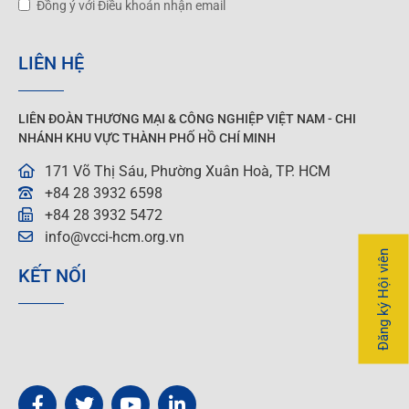
Đồng ý với Điều khoản nhận email
LIÊN HỆ
LIÊN ĐOÀN THƯƠNG MẠI &
CÔNG NGHIỆP
VIỆT NAM - CHI
NHÁNH KHU VỰC THÀNH PHỐ HỒ CHÍ MINH
171 Võ Thị Sáu, Phường Xuân Hoà, TP. HCM
+84 28 3932 6598
+84 28 3932 5472
info@vcci-hcm.org.vn
Đăng ký Hội viên
KẾT NỐI